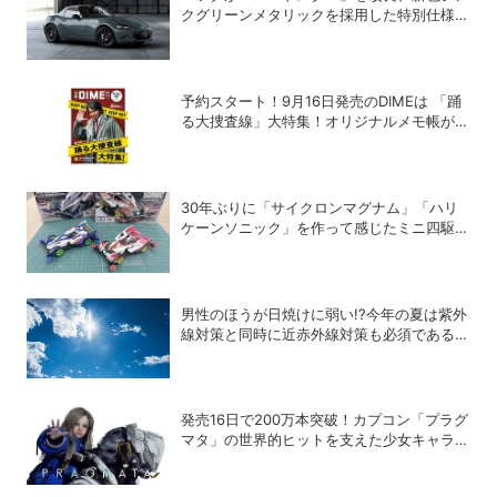
クグリーンメタリックを採用した特別仕様車
PSを設定
予約スタート！9月16日発売のDIMEは 「踊
る大捜査線」大特集！オリジナルメモ帳が特
別付録に！
30年ぶりに「サイクロンマグナム」「ハリ
ケーンソニック」を作って感じたミニ四駆の
魅力
男性のほうが日焼けに弱い!?今年の夏は紫外
線対策と同時に近赤外線対策も必須である理
由
発売16日で200万本突破！カプコン「プラグ
マタ」の世界的ヒットを支えた少女キャラの
存在