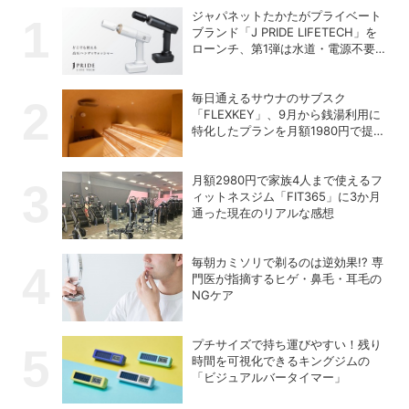
ジャパネットたかたがプライベート
ブランド「J PRIDE LIFETECH」を
ローンチ、第1弾は水道・電源不要
の充電式高圧洗浄機
毎日通えるサウナのサブスク
「FLEXKEY」、9月から銭湯利用に
特化したプランを月額1980円で提供
開始
月額2980円で家族4人まで使えるフ
ィットネスジム「FIT365」に3か月
通った現在のリアルな感想
毎朝カミソリで剃るのは逆効果!? 専
門医が指摘するヒゲ・鼻毛・耳毛の
NGケア
プチサイズで持ち運びやすい！残り
時間を可視化できるキングジムの
「ビジュアルバータイマー」