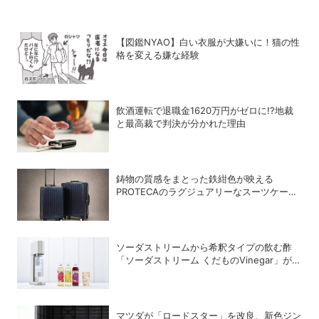
【図鑑NYAO】白い衣服が大嫌いに！猫の性
格を変える嫌な経験
飲酒運転で退職金1620万円がゼロに!?地裁
と最高裁で判決が分かれた理由
鋳物の質感をまとった鉄紺色が映える
PROTECAのラグジュアリーなスーツケース
「INRYU LTD2」
ソーダストリームから希釈タイプの飲む酢
「ソーダストリーム くだものVinegar」が登
場
マツダが「ロードスター」を改良、新色ジン