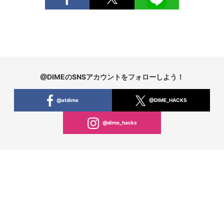
@DIMEのSNSアカウントをフォローしよう！
@atdime
@DIME_HACKS
@dime_hacks