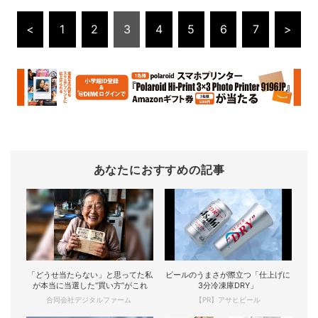
<
1
2
3
4
5
6
7
>
あなたにおすすめの記事
「どうせ当たらない」と思ってた私
ビールのうまさが際立つ「仕上げに
が本当に当選した“買い方”がこれ
3分冷凍庫DRY」
合同会社デジタルファーム
【PR】アサヒビール