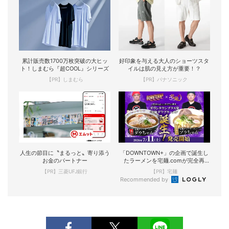
累計販売数1700万枚突破の大ヒッ
好印象を与える大人のショーツスタ
ト！しまむら『超COOL』シリーズ
イルは肌の見え方が重要！？
【PR】しまむら
【PR】パナソニック
人生の節目に〝まるっと〟寄り添う
「DOWNTOWN+」の企画で誕生し
お金のパートナー
たラーメンを宅麺.comが完全再
現！
【PR】三菱UFJ銀行
【PR】宅麺
Recommended by