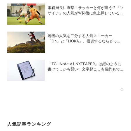
事務局長に直撃！サッカーと何が違う？「ソ
サイチ」の人気がW杯後に急上昇しているワ
ケ
若者の人気を二分する人気スニーカー
「On」と「HOKA」、投資するならどっ
ち？
「TCL Note A1 NXTPAPER」は紙のように
書けてしかも賢い！文字起こしも要約もでき
るAIタブレットを試してみた
Rec
人気記事ランキング