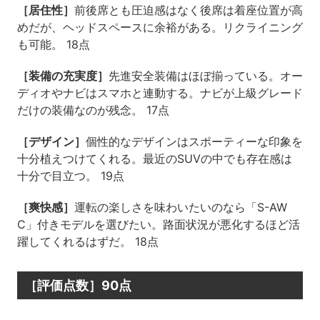
［居住性］
前後席とも圧迫感はなく後席は着座位置が高
めだが、ヘッドスペースに余裕がある。リクライニング
も可能。 18点
［装備の充実度］
先進安全装備はほぼ揃っている。オー
ディオやナビはスマホと連動する。ナビが上級グレード
だけの装備なのが残念。 17点
［デザイン］
個性的なデザインはスポーティーな印象を
十分植えつけてくれる。最近のSUVの中でも存在感は
十分で目立つ。 19点
［爽快感］
運転の楽しさを味わいたいのなら「S-AW
C」付きモデルを選びたい。路面状況が悪化するほど活
躍してくれるはずだ。 18点
［評価点数］90点