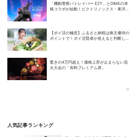
「機動警察パトレイバー EZY」とDIMEの本
格コラボが始動！ビクトリノックス・東洋ス
チール・WILDTHINGS・空調服®との限定ア
イテムついに公開
【ポイ活の極意】ふるさと納税は株主優待の
ポイントで！ポイ活賢者が使えると判断した
6銘柄
驚きの4万円超え！価格上昇が止まらない花
火大会の「有料プレミアム席」
Rec
人気記事ランキング