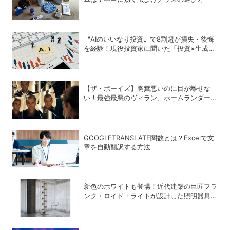
〝AIのいいなり投資〟で8割超が損失・後悔
を経験！現役投資家に聞いた「投資×生成
AI」の正解と不正解
【ザ・ボーイズ】胸糞悪いのに目が離せな
い！最強最悪のヴィラン、ホームランダーの
歪んだ魅力について語らせて！
GOOGLETRANSLATE関数とは？Excelで文
章を自動翻訳する方法
新色のホワイトも登場！近代建築の巨匠フラ
ンク・ロイド・ライトが設計した照明器具の
復刻シリーズ「TALIESIN」