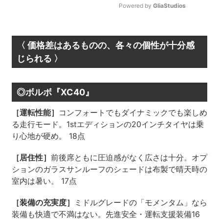
Powered by 
GliaStudios
Mute
〈 価格差はあるものの、各々の個性が十分感
じられる 〉
◎ボルボ『XC40』
［運転性能］
コンフォートでもダイナミックでも楽しめ
る走行モード。1stエディションの20インチタイヤは乗
り心地が硬め。 18点
［居住性］
前後席ともに圧迫感がなく広さは十分。オプ
ションのガラスサンルーフのシェードは布製で晴天時の
室内は暑い。 17点
［装備の充実度］
ミドルグレードの「モメンタム」なら
装備も快適で不満はない。先進安全・運転支援装備16