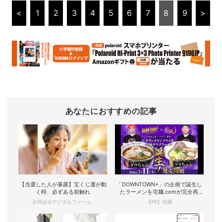
<
1
2
3
4
5
6
7
8
9
>
あなたにおすすめの記事
【当選した人が暴露】宝くじ運が動
「DOWNTOWN+」の企画で誕生し
く時、必ずある前触れ
たラーメンを宅麺.comが完全再
現！
合同会社デジタルファーム
【PR】宅麺