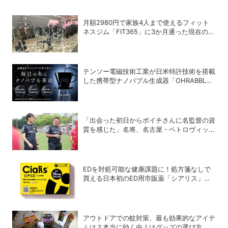
月額2980円で家族4人まで使えるフィット
ネスジム「FIT365」に3か月通った現在のリ
アルな感想
テンソー電磁技術工業が日米特許技術を搭載
した携帯型ナノバブル生成器「OHRABBLE
ウォータードリッパー」を発売
「出会った初日からポイチさんに名監督の資
質を感じた」名将、名古屋・ペトロヴィッチ
監督が考える日本の進化と課題
EDを対処可能な健康課題に！処方箋なしで
買える日本初のED用市販薬「シアリス」が
登場
アウトドアでの蚊対策、最も効果的なアイテ
ムは？本当に効く虫よけグッズの選び方