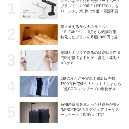
ジャパネットたかたがプライベート
ブランド「J PRIDE LIFETECH」を
ローンチ、第1弾は水道・電源不要
の充電式高圧洗浄機
毎日通えるサウナのサブスク
「FLEXKEY」、9月から銭湯利用に
特化したプランを月額1980円で提供
開始
毎朝カミソリで剃るのは逆効果!? 専
門医が指摘するヒゲ・鼻毛・耳毛の
NGケア
2倍の冷たさを実現！累計販売数
1700万枚突破の大ヒット！しまむら
『超COOL』シリーズの進化がスゴ
い！【PR】
鋳物の質感をまとった鉄紺色が映え
るPROTECAのラグジュアリーなス
ーツケース「INRYU LTD2」