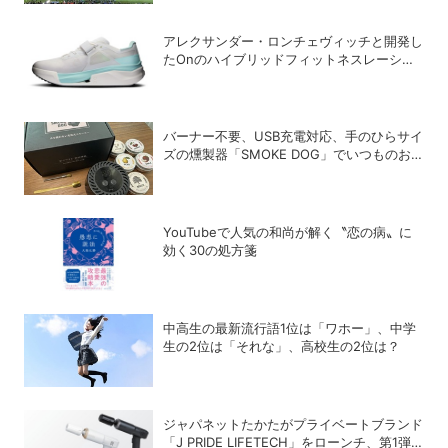
アレクサンダー・ロンチェヴィッチと開発し
たOnのハイブリッドフィットネスレーシン
グ専用シューズ「Cloud X Tempo Pro」
バーナー不要、USB充電対応、手のひらサイ
ズの燻製器「SMOKE DOG」でいつものお
つまみが劇的に美味しくなった！
YouTubeで人気の和尚が解く〝恋の病〟に
効く30の処方箋
中高生の最新流行語1位は「ワホー」、中学
生の2位は「それな」、高校生の2位は？
ジャパネットたかたがプライベートブランド
「J PRIDE LIFETECH」をローンチ、第1弾