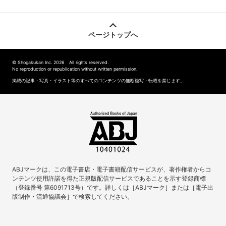
ページトップへ
© Shogakukan Inc. 2026 All rights reserved.
No reproduction or republication without written permission.
掲載の記事・写真・イラスト等のすべてのコンテンツの無断複写・転載を禁じます。
ABJマークは、この電子書店・電子書籍配信サービスが、著作権者からコ
ンテンツ使用許諾を得た正規版配信サービスであることを示す登録商標
（登録番号 第6091713号）です。詳しくは［ABJマーク］または［電子出
版制作・流通協議会］で検索してください。