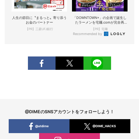
人生の節目に〝まるっと〟寄り添う
「DOWNTOWN+」の企画で誕生し
お金のパートナー
たラーメンを宅麺.comが完全再
現！
【PR】三菱UFJ銀行
【PR】宅麺
Recommended by
@DIMEのSNSアカウントをフォローしよう！
@atdime
@DIME_HACKS