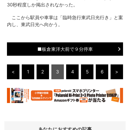
30秒程度しか掲出されなかった。
ここから駅員や車掌は「臨時急行東武日光行き」と案
内し、東武日光へ向かう。
■板倉東洋大前で９分停車
<
1
2
3
4
5
6
>
あなたにおすすめの記事