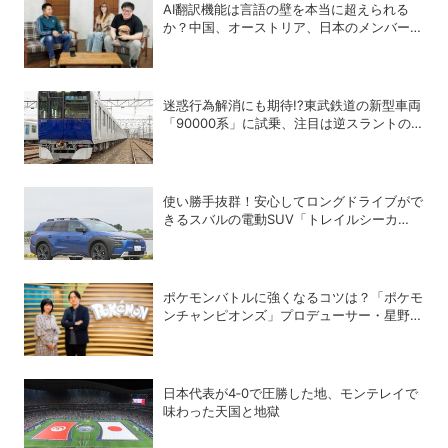
AI翻訳機能は言語の壁を本当に超えられる
か？中国、オーストリア、日本のメンバーで
実践！
迷惑行為解消にも期待!?東武鉄道の新型車両
「90000系」に試乗、注目は逆スラントの
デザイン！
使い勝手抜群！安心してロングドライブがで
きるスバルの電動SUV「トレイルシーカ
ー」の魅力
ポケモンバトルに強くなるコツは？「ポケモ
ンチャンピオンズ」プロデューサー・星野正
昭と女流棋士・香川愛生の特別対談が実現！
日本代表が4‐0で圧勝した地、モンテレイで
味わった天国と地獄