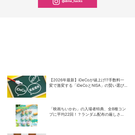
@dime_hacks
【2026年最新】iDeCoが値上げ!?手数料一
変で激変する「iDeCoとNISA」の賢い選び
方と最終結論
「映画ちいかわ」の入場者特典、全8種コン
プに平均22回！？ランダム配布の厳しさに
SNSでも悲鳴