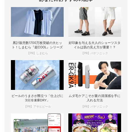
累計販売数1700万枚突破の大ヒッ
好印象を与える大人のショーツスタ
ト！しまむら『超COOL』シリーズ
イルは肌の見え方が重要！？
【PR】しまむら
【PR】パナソニック
ビールのうまさが際立つ「仕上げに
ムダ毛ケアこそが夏の清潔感を手に
3分冷凍庫DRY」
入れる方法
【PR】アサヒビール
【PR】パナソニック