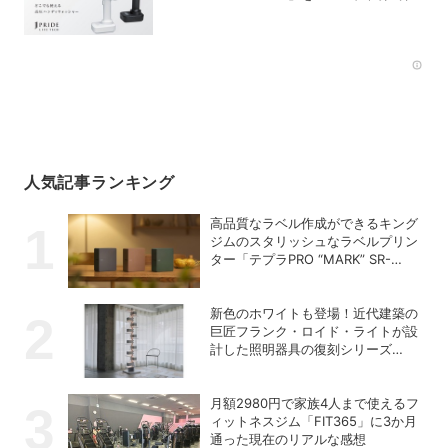
は水道・電源不要の充電式高圧洗浄機
Rec
人気記事ランキング
高品質なラベル作成ができるキング
ジムのスタリッシュなラベルプリン
ター「テプラPRO “MARK” SR-
MK2」
新色のホワイトも登場！近代建築の
巨匠フランク・ロイド・ライトが設
計した照明器具の復刻シリーズ
「TALIESIN」
月額2980円で家族4人まで使えるフ
ィットネスジム「FIT365」に3か月
通った現在のリアルな感想