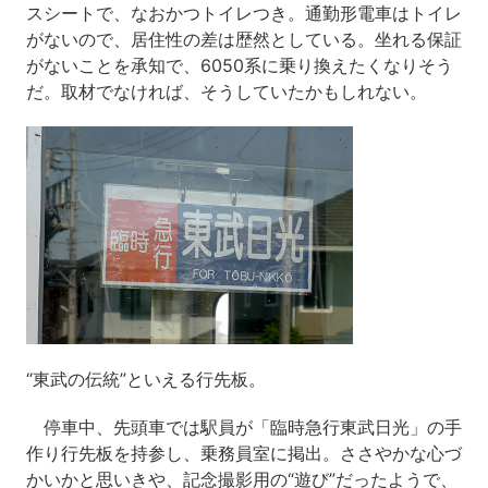
スシートで、なおかつトイレつき。通勤形電車はトイレ
がないので、居住性の差は歴然としている。坐れる保証
がないことを承知で、6050系に乗り換えたくなりそう
だ。取材でなければ、そうしていたかもしれない。
“東武の伝統”といえる行先板。
停車中、先頭車では駅員が「臨時急行東武日光」の手
作り行先板を持参し、乗務員室に掲出。ささやかな心づ
かいかと思いきや、記念撮影用の“遊び”だったようで、