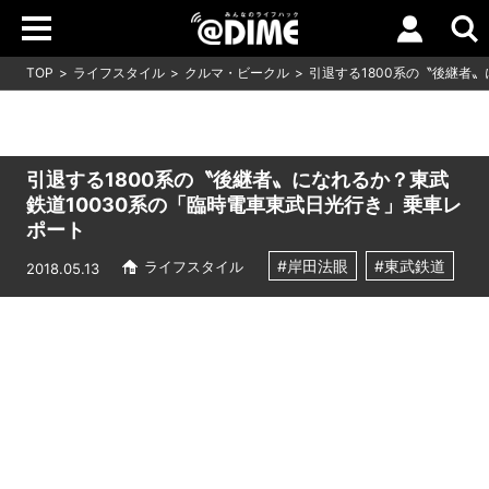
TOP
ライフスタイル
クルマ・ビークル
引退する1800系の〝後継者
引退する1800系の〝後継者〟になれるか？東武
鉄道10030系の「臨時電車東武日光行き」乗車レ
ポート
#岸田法眼
#東武鉄道
ライフスタイル
2018.05.13
Loaded
:
5.00%
/
Unmute