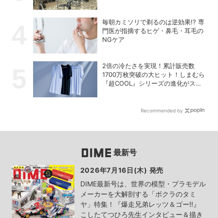
毎朝カミソリで剃るのは逆効果!? 専
門医が指摘するヒゲ・鼻毛・耳毛の
NGケア
2倍の冷たさを実現！累計販売数
1700万枚突破の大ヒット！しまむら
『超COOL』シリーズの進化がスゴ
い！【PR】
Recommended by
最新号
2026年7月16日(木) 発売
DIME最新号は、世界の模型・プラモデル
メーカーを大解剖する「ボクラのタミ
ヤ」特集！『爆走兄弟レッツ＆ゴー!!』
こしたてつひろ先生インタビュー＆描き