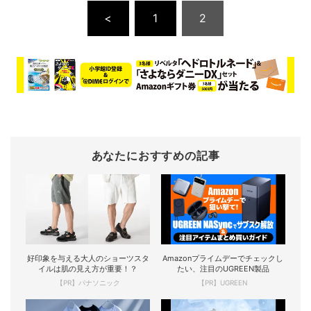
<
1
2
あなたにおすすめの記事
好印象を与える大人のショーツスタ
Amazonプライムデーでチェックし
イルは肌の見え方が重要！？
たい、注目のUGREEN製品
【PR】パナソニック
【PR】UGREEN