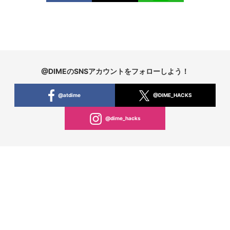
@DIMEのSNSアカウントをフォローしよう！
@atdime
@DIME_HACKS
@dime_hacks