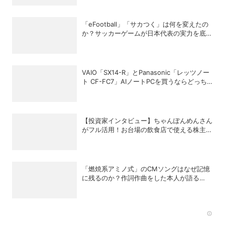
「eFootball」「サカつく」は何を変えたの
か？サッカーゲームが日本代表の実力を底上
げした背景
VAIO「SX14-R」とPanasonic「レッツノー
ト CF-FC7」AIノートPCを買うならどっち
が正解？
【投資家インタビュー】ちゃんぽんめんさん
がフル活用！お台場の飲食店で使える株主優
待銘柄まとめ
「燃焼系アミノ式」のCMソングはなぜ記憶
に残るのか？作詞作曲をした本人が語る
「歌」の強さと、新たなキャラクターIPプロ
ジェクト
Rec