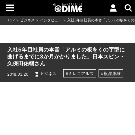
TOP
ビジネス
インタビュー
入社5年目社員の本音「アルミの板をくの
入社5年目社員の本音「アルミの板をくの字型に
曲げるまでに3か月かかりました」日本スピン・
久保田佑輔さん
#ミレニアルズ
#根岸康雄
ビジネス
2018.03.20
Loaded
:
10.83%
/
Unmute