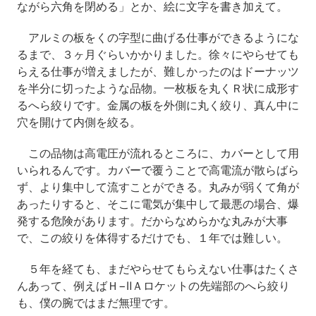
ながら六角を閉める」とか、絵に文字を書き加えて。
アルミの板をくの字型に曲げる仕事ができるようにな
るまで、３ヶ月ぐらいかかりました。徐々にやらせても
らえる仕事が増えましたが、難しかったのはドーナッツ
を半分に切ったような品物。一枚板を丸くＲ状に成形す
るへら絞りです。金属の板を外側に丸く絞り、真ん中に
穴を開けて内側を絞る。
この品物は高電圧が流れるところに、カバーとして用
いられるんです。カバーで覆うことで高電流が散らばら
ず、より集中して流すことができる。丸みが弱くて角が
あったりすると、そこに電気が集中して最悪の場合、爆
発する危険があります。だからなめらかな丸みが大事
で、この絞りを体得するだけでも、１年では難しい。
５年を経ても、まだやらせてもらえない仕事はたくさ
んあって、例えばＨ−ⅡＡロケットの先端部のへら絞り
も、僕の腕ではまだ無理です。