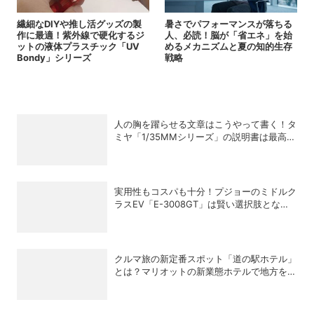
繊細なDIYや推し活グッズの製
暑さでパフォーマンスが落ちる
作に最適！紫外線で硬化するジ
人、必読！脳が「省エネ」を始
ットの液体プラスチック「UV
めるメカニズムと夏の知的生存
Bondy」シリーズ
戦略
人の胸を躍らせる文章はこうやって書く！タ
ミヤ「1/35MMシリーズ」の説明書は最高の
教科書だ
実用性もコスパも十分！プジョーのミドルク
ラスEV「E-3008GT」は賢い選択肢となり
得るか
クルマ旅の新定番スポット「道の駅ホテル」
とは？マリオットの新業態ホテルで地方を満
喫する方法