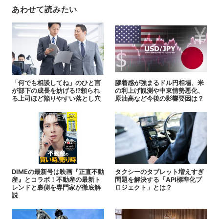
あわせて読みたい
「何でも相談してね」のひと言
膠着感が強まるドル円相場、米
が部下の成長を妨げる!?頼られ
の利上げ観測や中東情勢悪化、
る上司ほど陥りやすい落とし穴
原油高など今後の影響要因は？
DIMEの最新号は映画『正直不動
タクシーのタブレット増えすぎ
産』とコラボ！不動産の最新ト
問題を解決する「API標準化プ
レンドと裏側を専門家が徹底解
ロジェクト」とは？
説