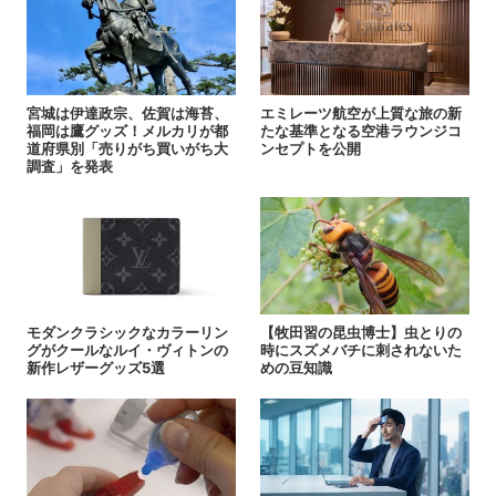
宮城は伊達政宗、佐賀は海苔、
エミレーツ航空が上質な旅の新
福岡は鷹グッズ！メルカリが都
たな基準となる空港ラウンジコ
道府県別「売りがち買いがち大
ンセプトを公開
調査」を発表
モダンクラシックなカラーリン
【牧田習の昆虫博士】虫とりの
グがクールなルイ・ヴィトンの
時にスズメバチに刺されないた
新作レザーグッズ5選
めの豆知識