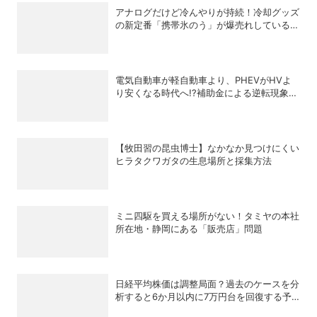
アナログだけど冷んやりが持続！冷却グッズ
の新定番「携帯氷のう」が爆売れしている理
由
電気自動車が軽自動車より、PHEVがHVよ
り安くなる時代へ!?補助金による逆転現象に
感じる違和感
【牧田習の昆虫博士】なかなか見つけにくい
ヒラタクワガタの生息場所と採集方法
ミニ四駆を買える場所がない！タミヤの本社
所在地・静岡にある「販売店」問題
日経平均株価は調整局面？過去のケースを分
析すると6か月以内に7万円台を回復する予
測も