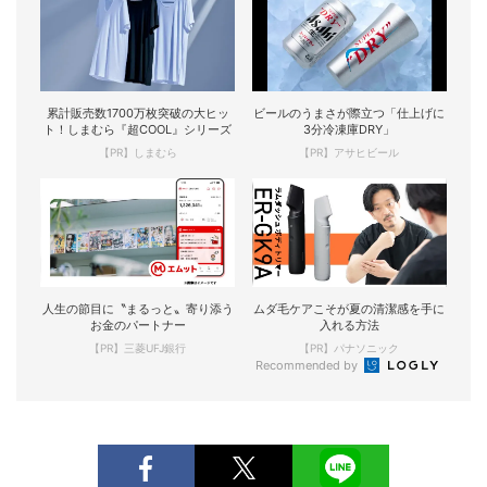
累計販売数1700万枚突破の大ヒッ
ビールのうまさが際立つ「仕上げに
ト！しまむら『超COOL』シリーズ
3分冷凍庫DRY」
【PR】しまむら
【PR】アサヒビール
人生の節目に〝まるっと〟寄り添う
ムダ毛ケアこそが夏の清潔感を手に
お金のパートナー
入れる方法
【PR】三菱UFJ銀行
【PR】パナソニック
Recommended by