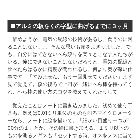
■アルミの板をくの字型に曲げるまでに３ヶ月
辞めようか、電気の配線の技術があるし、食うのに困
ることはない……、そんな思いも頭をよぎりました。で
も、自分にはできないへら絞りを楽々とこなす人たちが
いる、俺にできないことはないだろうと。電気の配線と
比べたらはるかに精度が問われるし、何より奥が深い仕
事です。「すみません、もう一回見せてください」まず
見て覚えて。僕の後ろで上司が一緒にへら棒を持ってく
れ、へら棒の使い方のコツを教えてくれたりして。
覚えたことはノートに書き込みました。初めて使う工
具も、例えば0.01ミリ単位のものを測るマイクロメータ
ーなら、ノートに絵を描いて。「細かい目盛り一つが1
00分の１」とか、その絵に書き加える。１ミリ以下の
ものを測るノギスも「セットする時、オスをメスに当て