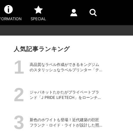
FORMATION
SPECIAL
人気記事ランキング
高品質なラベル作成ができるキングジム
のスタリッシュなラベルプリンター「テ
プラPRO “MARK” SR-MK2」
ジャパネットたかたがプライベートブラ
ンド「J PRIDE LIFETECH」をローンチ、
第1弾は水道・電源不要の充電式高圧洗浄
機
新色のホワイトも登場！近代建築の巨匠
フランク・ロイド・ライトが設計した照
明器具の復刻シリーズ「TALIESIN」