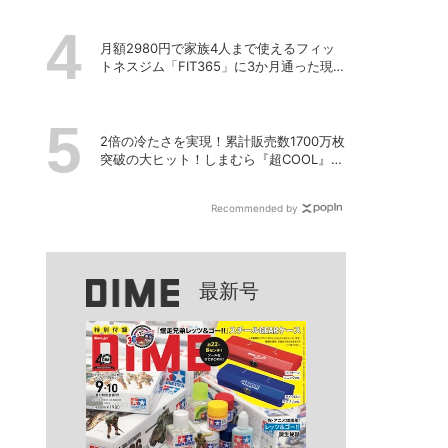
月額2980円で家族4人まで使えるフィッ
トネスジム「FIT365」に3か月通った現在
のリアルな感想
2倍の冷たさを実現！累計販売数1700万枚
突破の大ヒット！しまむら『超COOL』シ
リーズの進化がスゴい！【PR】
Recommended by
最新号