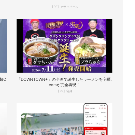
【PR】アサヒビール
超C
「DOWNTOWN+」の企画で誕生したラーメンを宅麺.
comが完全再現！
【PR】宅麺