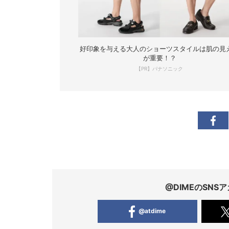
好印象を与える大人のショーツスタイルは肌の見
が重要！？
【PR】パナソニック
@DIMEのSN
@atdime