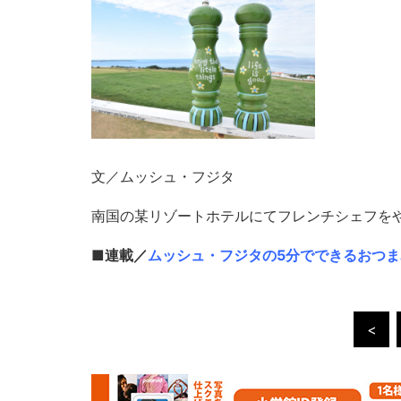
文／ムッシュ・フジタ
南国の某リゾートホテルにてフレンチシェフを
■連載／
ムッシュ・フジタの5分でできるおつ
<