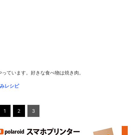
やっています。好きな食べ物は焼き肉。
まみレシピ
1
2
3