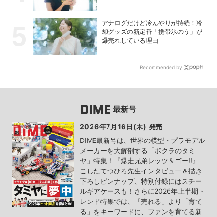
なキャラクターIPプロジェクト
アナログだけど冷んやりが持続！冷
却グッズの新定番「携帯氷のう」が
爆売れしている理由
Recommended by
最新号
2026年7月16日(木) 発売
DIME最新号は、世界の模型・プラモデル
メーカーを大解剖する「ボクラのタミ
ヤ」特集！『爆走兄弟レッツ＆ゴー!!』
こしたてつひろ先生インタビュー＆描き
下ろしピンナップ、特別付録にはスチー
ルギアケースも！さらに2026年上半期ト
レンド特集では、「売れる」より「育て
る」をキーワードに、ファンを育てる新