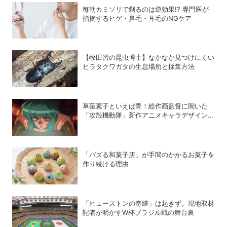
毎朝カミソリで剃るのは逆効果!? 専門医が
指摘するヒゲ・鼻毛・耳毛のNGケア
【牧田習の昆虫博士】なかなか見つけにくい
ヒラタクワガタの生息場所と採集方法
草薙素子といえば青！総作画監督に聞いた
「攻殻機動隊」新作アニメキャラデザインの
こだわり
「バズる和菓子店」が手間のかかるお菓子を
作り続ける理由
「ヒューストンの奇跡」は起きず。現地取材
記者が明かすW杯ブラジル戦の舞台裏