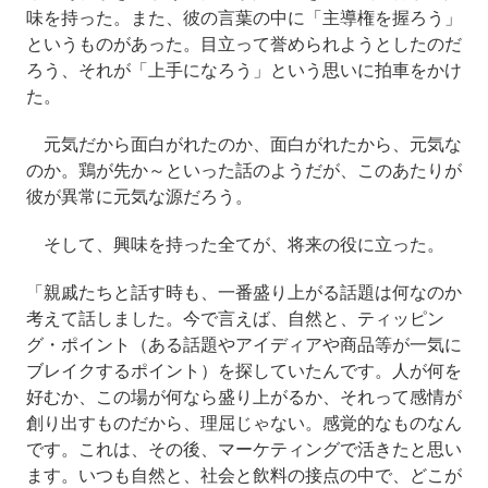
味を持った。また、彼の言葉の中に「主導権を握ろう」
というものがあった。目立って誉められようとしたのだ
ろう、それが「上手になろう」という思いに拍車をかけ
た。
元気だから面白がれたのか、面白がれたから、元気な
のか。鶏が先か～といった話のようだが、このあたりが
彼が異常に元気な源だろう。
そして、興味を持った全てが、将来の役に立った。
「親戚たちと話す時も、一番盛り上がる話題は何なのか
考えて話しました。今で言えば、自然と、ティッピン
グ・ポイント（ある話題やアイディアや商品等が一気に
ブレイクするポイント）を探していたんです。人が何を
好むか、この場が何なら盛り上がるか、それって感情が
創り出すものだから、理屈じゃない。感覚的なものなん
です。これは、その後、マーケティングで活きたと思い
ます。いつも自然と、社会と飲料の接点の中で、どこが