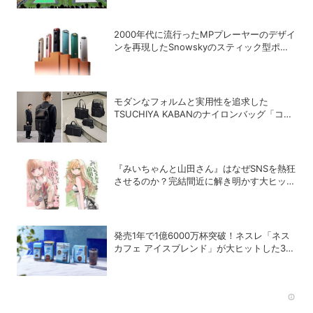
2000年代に流行ったMPプレーヤーのデザイ
ンを再現したSnowskyのスティック型ポー
タブルオーディオプレーヤー「ECHO
NANO」
モダンなフォルムと実用性を追求した
TSUCHIYA KABANのナイロンバッグ「コー
ソル」
『みいちゃんと山田さん』はなぜSNSを熱狂
させるのか？完結間近に解き明かす大ヒット
の背景
発売1年で1億6000万杯突破！ネスレ「ネス
カフェ アイスブレンド」が大ヒットした3つ
の理由
Rec