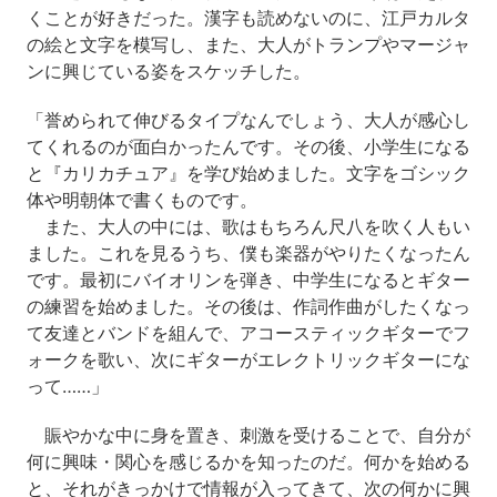
くことが好きだった。漢字も読めないのに、江戸カルタ
の絵と文字を模写し、また、大人がトランプやマージャ
ンに興じている姿をスケッチした。
「誉められて伸びるタイプなんでしょう、大人が感心し
てくれるのが面白かったんです。その後、小学生になる
と『カリカチュア』を学び始めました。文字をゴシック
体や明朝体で書くものです。
また、大人の中には、歌はもちろん尺八を吹く人もい
ました。これを見るうち、僕も楽器がやりたくなったん
です。最初にバイオリンを弾き、中学生になるとギター
の練習を始めました。その後は、作詞作曲がしたくなっ
て友達とバンドを組んで、アコースティックギターでフ
ォークを歌い、次にギターがエレクトリックギターにな
って……」
賑やかな中に身を置き、刺激を受けることで、自分が
何に興味・関心を感じるかを知ったのだ。何かを始める
と、それがきっかけで情報が入ってきて、次の何かに興