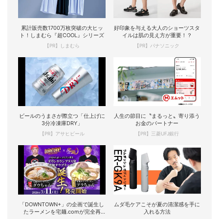
累計販売数1700万枚突破の大ヒッ
好印象を与える大人のショーツスタ
ト！しまむら『超COOL』シリーズ
イルは肌の見え方が重要！？
【PR】しまむら
【PR】パナソニック
ビールのうまさが際立つ「仕上げに
人生の節目に〝まるっと〟寄り添う
3分冷凍庫DRY」
お金のパートナー
【PR】アサヒビール
【PR】三菱UFJ銀行
「DOWNTOWN+」の企画で誕生し
ムダ毛ケアこそが夏の清潔感を手に
たラーメンを宅麺.comが完全再
入れる方法
現！