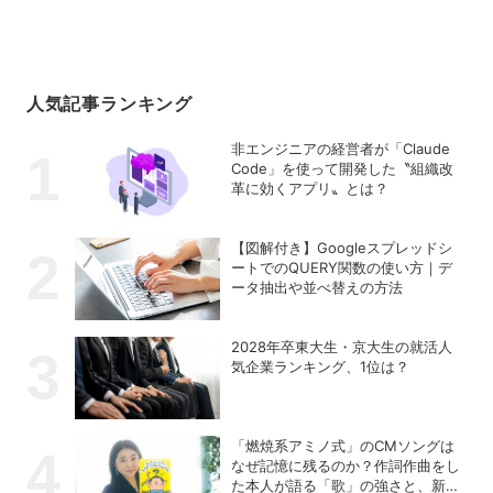
人気記事ランキング
非エンジニアの経営者が「Claude
Code」を使って開発した〝組織改
革に効くアプリ〟とは？
【図解付き】Googleスプレッドシ
ートでのQUERY関数の使い方｜デ
ータ抽出や並べ替えの方法
2028年卒東大生・京大生の就活人
気企業ランキング、1位は？
「燃焼系アミノ式」のCMソングは
なぜ記憶に残るのか？作詞作曲をし
た本人が語る「歌」の強さと、新た