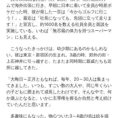
ムで海外出張に行き、早朝に日本に着いて全員が時差ボ
ケだった時、彼が発した一言は「今からゴルフに行こ
う！」。最近は「社長になっても、先頭に立って走りま
す！」と宣言し、約1600名を数える社員全員と面談を
実施している。いわば「無尽蔵の体力を持つスーパーマ
ン」にも見える。
こうなったきっかけは、幼少期にあるのかもしれな
い。彼は東京・新宿区の生まれ。3歳の時、郊外の街・
上石神井に引っ越すと、たまたま同時期に親戚たちも近
所に越してきた。
「大晦日～正月ともなれば、毎年、20～30人は集まっ
てきました。いつも、すごい数の大人や、同じ年くらい
の子どもに囲まれて成長したわけです。そんな中で、何
か遊ぶとなると、いかに主導権を握るか自然と考え続け
ていたんだと思います」
多趣味にもなった。物心ついた3～4歳の頃は絵を描