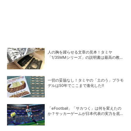
人の胸を躍らせる文章の見本！タミヤ
「1/35MMシリーズ」の説明書は最高の教科
書だった
一切の妥協なし！タミヤの「土のう」プラモ
デルは50年でここまで進化した!!
「eFootball」「サカつく」は何を変えたの
か？サッカーゲームが日本代表の実力を底上
げした背景