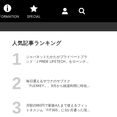
FORMATION
SPECIAL
人気記事ランキング
ジャパネットたかたがプライベートブラ
ンド「J PRIDE LIFETECH」をローンチ、
第1弾は水道・電源不要の充電式高圧洗浄
機
毎日通えるサウナのサブスク
「FLEXKEY」、9月から銭湯利用に特化し
たプランを月額1980円で提供開始
月額2980円で家族4人まで使えるフィッ
トネスジム「FIT365」に3か月通った現在
のリアルな感想