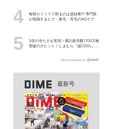
毎朝カミソリで剃るのは逆効果!? 専門医
が指摘するヒゲ・鼻毛・耳毛のNGケア
2倍の冷たさを実現！累計販売数1700万枚
突破の大ヒット！しまむら『超COOL』シ
リーズの進化がスゴい！【PR】
Recommended by
最新号