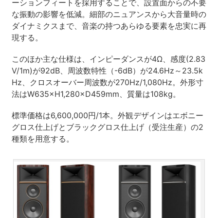
ーションフィートを採用することで、設置面からの不要
な振動の影響を低減。細部のニュアンスから大音量時の
ダイナミクスまで、音楽の持つあらゆる要素を忠実に再
現する。
このほか主な仕様は、インピーダンスが4Ω、感度(2.83
V/1m)が92dB、周波数特性（-6dB）が24.6Hz～23.5k
Hz、クロスオーバー周波数が270Hz/1,080Hz。外形寸
法はW635×H1,280×D459mm、質量は108kg。
標準価格は6,600,000円/1本。外観デザインはエボニー
グロス仕上げとブラックグロス仕上げ（受注生産）の2
種類を用意する。