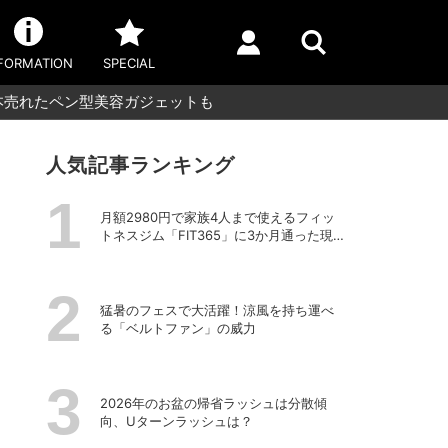
FORMATION
SPECIAL
1本売れたペン型美容ガジェットも
人気記事ランキング
月額2980円で家族4人まで使えるフィッ
トネスジム「FIT365」に3か月通った現在
のリアルな感想
猛暑のフェスで大活躍！涼風を持ち運べ
る「ベルトファン」の威力
2026年のお盆の帰省ラッシュは分散傾
向、Uターンラッシュは？