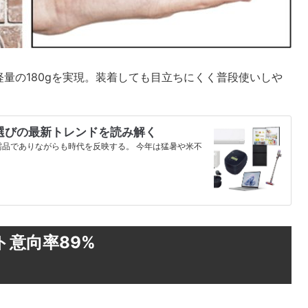
量の180gを実現。装着しても目立ちにくく普段使いしや
選びの最新トレンドを読み解く
品でありながらも時代を反映する。 今年は猛暑や米不
…
意向率89%