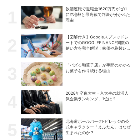
飲酒運転で退職金1620万円がゼロ
に!?地裁と最高裁で判決が分かれた
理由
【図解付き】Googleスプレッドシ
ートでのGOOGLEFINANCE関数の
使い方を完全解説！株価や為替レー
トを自動取得する方法
「バズる和菓子店」が手間のかかる
お菓子を作り続ける理由
2028年卒東大生・京大生の就活人
気企業ランキング、1位は？
北海道ボールパークFビレッジの公
式キャラクター「えふたん」はなぜ
生まれたのか？