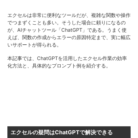
エクセルは非常に便利なツールだが、複雑な関数や操作
でつまずくことも多い。そうした場合に頼りになるの
が、AIチャットツール「ChatGPT」である。うまく使
えば、関数の作成からエラーの原因特定まで、実に幅広
いサポートが得られる。
本記事では、ChatGPTを活用したエクセル作業の効率
化方法と、具体的なプロンプト例を紹介する。
エクセルの疑問はChatGPTで解決できる