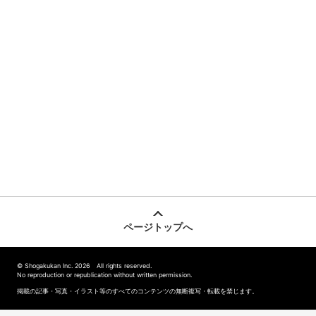
ページトップへ
© Shogakukan Inc. 2026 All rights reserved.
No reproduction or republication without written permission.
掲載の記事・写真・イラスト等のすべてのコンテンツの無断複写・転載を禁じます。