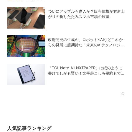
ついにアップルも参入か？販売価格が右肩上
がりの折りたたみスマホ市場の展望
政府開発の生成AI、ロボット×AIなどこれか
らの発展に超期待な「未来のAIテクノロジ
ー」4選
「TCL Note A1 NXTPAPER」は紙のように
書けてしかも賢い！文字起こしも要約もでき
るAIタブレットを試してみた
Rec
人気記事ランキング