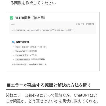
る関数を作成してください
■エラーが発生する原因と解決の方法を聞く
関数エラーは初心者にとって難解だが、ChatGPTはど
こが問題か、どう直せばよいかを明快に教えてくれる。