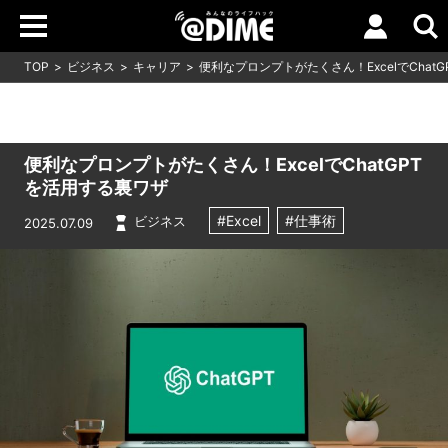
TOP
ビジネス
キャリア
便利なプロンプトがたくさん！ExcelでChat
便利なプロンプトがたくさん！ExcelでChatGPT
を活用する裏ワザ
#Excel
#仕事術
ビジネス
2025.07.09