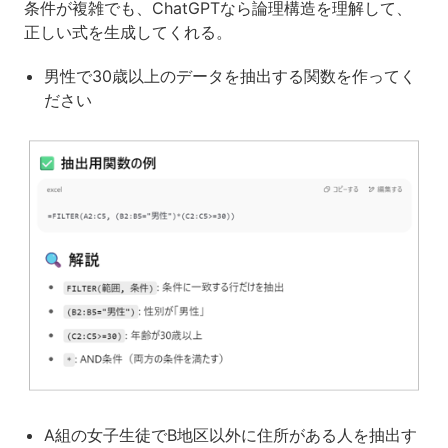
条件が複雑でも、ChatGPTなら論理構造を理解して、
正しい式を生成してくれる。
男性で30歳以上のデータを抽出する関数を作ってく
ださい
A組の女子生徒でB地区以外に住所がある人を抽出す