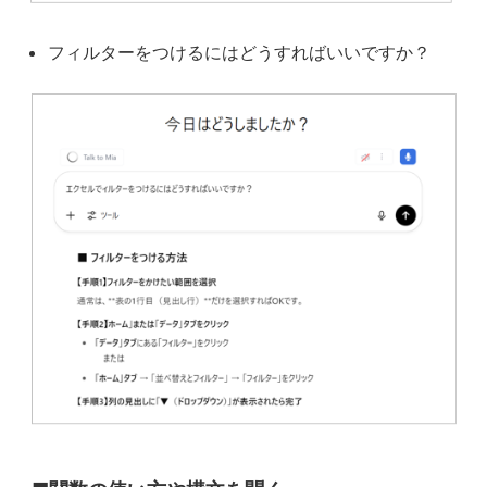
フィルターをつけるにはどうすればいいですか？