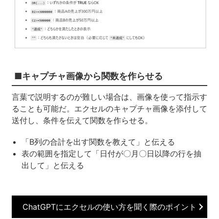
■キャプチャ画像から関数を作らせる
言葉で説明するのが難しい場合は、画像を使って指示す
ることも可能だ。エクセルのキャプチャ画像を添付して
送付し、条件を伝えて関数を作らせる。
「B列の合計を出す関数を教えて」と伝える
表の範囲を指定して「日付が〇月〇日以降の行を抽
出して」と伝える
ChatGPTにエクセルの使い方を聞く際のポイント