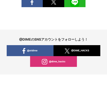
@DIMEのSNSアカウントをフォローしよう！
@atdime
@DIME_HACKS
@dime_hacks