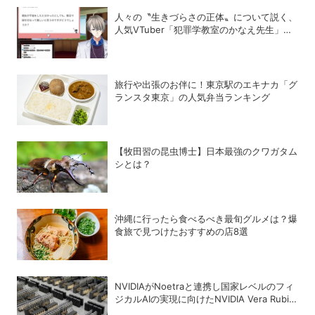
人々の〝生きづらさの正体〟について説く、
人気VTuber「犯罪学教室のかなえ先生」の
正体
旅行や出張のお伴に！東京駅のエキナカ「グ
ランスタ東京」の人気弁当ランキング
【牧田習の昆虫博士】日本最強のクワガタム
シとは？
沖縄に行ったら食べるべき最旬グルメは？爆
食旅で見つけたおすすめの店8選
NVIDIAがNoetraと連携し国家レベルのフィ
ジカルAIの実現に向けたNVIDIA Vera Rubin
AIファクトリーを構築へ、経済産業省や国内