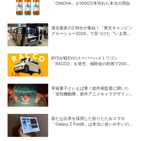
「ONICHA」が1000万本売れた本当の理由
過去最多の238台が集結！「東京キャンピン
グカーショー2026」で見つけた〝いま買う
べき〟注目モデル
BYDが軽EVのスーパーハイトワゴン
「RACCO」を発売、補助金の利用で200万
円以下に
草薙素子といえば青！総作画監督に聞いた
「攻殻機動隊」新作アニメキャラデザインの
こだわり
新たな比率を採用した折りたたみスマホ
「Galaxy Z Fold8」は本当に使いやすいの
か？