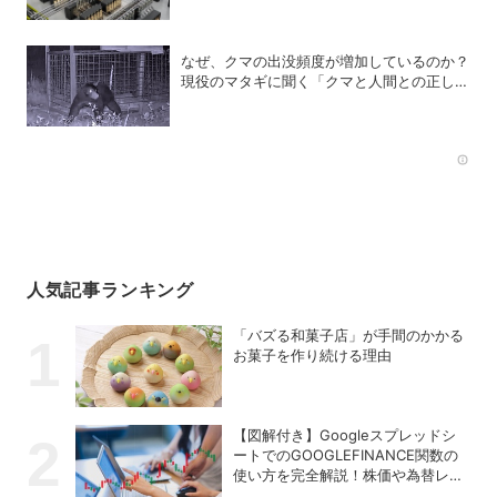
主要企業が支援
なぜ、クマの出没頻度が増加しているのか？
現役のマタギに聞く「クマと人間との正しい
付き合い方」
Rec
人気記事ランキング
「バズる和菓子店」が手間のかかる
お菓子を作り続ける理由
【図解付き】Googleスプレッドシ
ートでのGOOGLEFINANCE関数の
使い方を完全解説！株価や為替レー
トを自動取得する方法