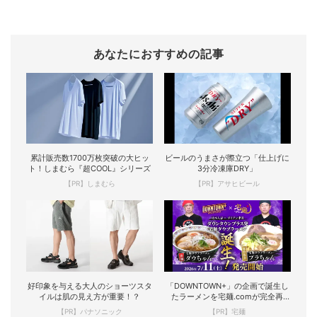
あなたにおすすめの記事
累計販売数1700万枚突破の大ヒッ
ビールのうまさが際立つ「仕上げに
ト！しまむら『超COOL』シリーズ
3分冷凍庫DRY」
【PR】しまむら
【PR】アサヒビール
好印象を与える大人のショーツスタ
「DOWNTOWN+」の企画で誕生し
イルは肌の見え方が重要！？
たラーメンを宅麺.comが完全再
現！
【PR】パナソニック
【PR】宅麺