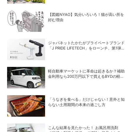
【図鑑NYAO】気分いろいろ！猫が高い所を
好む理由
ジャパネットたかたがプライベートブランド
「J PRIDE LIFETECH」をローンチ、第1弾
は水道・電源不要の充電式高圧洗浄機
軽自動車マーケットに革命は起きるか？補助
金利用なら200万円以下で買えるBYDの軽
EV「RACCO」の衝撃
「うなぎを食べる」だけじゃない！意外と知
らない土用期間の本来の過ごし方
こんな結果を見たかった！ お風呂用洗剤