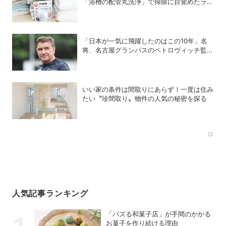
「浴槽の配管丸洗浄」で掃除に目覚めたライ
ターが「寝具、タオル、衣類のデトックス丸
洗浄」で再び驚愕！
「日本が一気に飛躍したのはこの10年」名
将、名古屋グランパスのペトロヴィッチ監督
が考える日本の進化と課題
いい家の条件は間取りにあらず！一度は住み
たい〝珍間取り〟物件の人気の秘密を探る
Rec
人気記事ランキング
「バズる和菓子店」が手間のかかる
お菓子を作り続ける理由