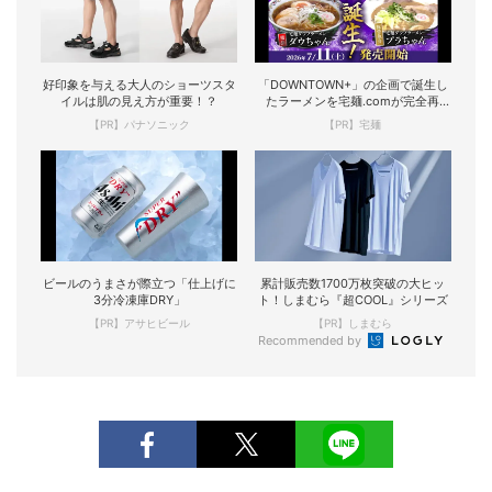
好印象を与える大人のショーツスタ
「DOWNTOWN+」の企画で誕生し
イルは肌の見え方が重要！？
たラーメンを宅麺.comが完全再
現！
【PR】パナソニック
【PR】宅麺
ビールのうまさが際立つ「仕上げに
累計販売数1700万枚突破の大ヒッ
3分冷凍庫DRY」
ト！しまむら『超COOL』シリーズ
【PR】アサヒビール
【PR】しまむら
Recommended by