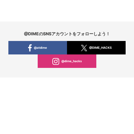
@DIMEのSNSアカウントをフォローしよう！
@atdime
@DIME_HACKS
@dime_hacks