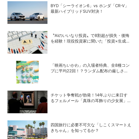
BYD「シーライオン6」vs ホンダ「CR-V」
最新ハイブリッドSUV対決！
〝AIのいいなり投資〟で8割超が損失・後悔
を経験！現役投資家に聞いた「投資×生成
AI」の正解と不正解
「映画ちいかわ」の入場者特典、全8種コン
プに平均22回！？ランダム配布の厳しさに
SNSでも悲鳴
チケット争奪戦が勃発！14年ぶりに来日す
るフェルメール「真珠の耳飾りの少女展」の
魔力
四国旅行に必要不可欠な「しこくスマートえ
きちゃん」を知ってるか？