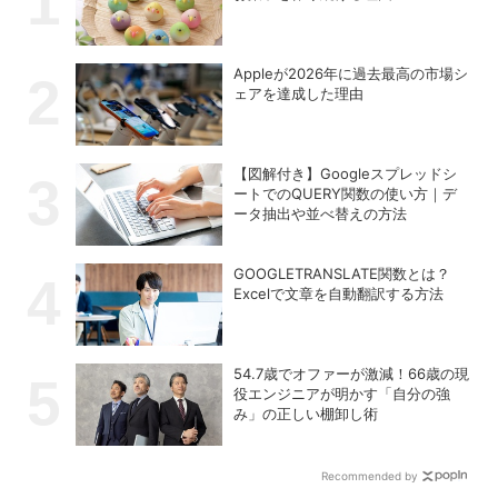
Appleが2026年に過去最⾼の市場シ
ェアを達成した理由
【図解付き】Googleスプレッドシ
ートでのQUERY関数の使い方｜デ
ータ抽出や並べ替えの方法
GOOGLETRANSLATE関数とは？
Excelで文章を自動翻訳する方法
54.7歳でオファーが激減！66歳の現
役エンジニアが明かす「自分の強
み」の正しい棚卸し術
Recommended by