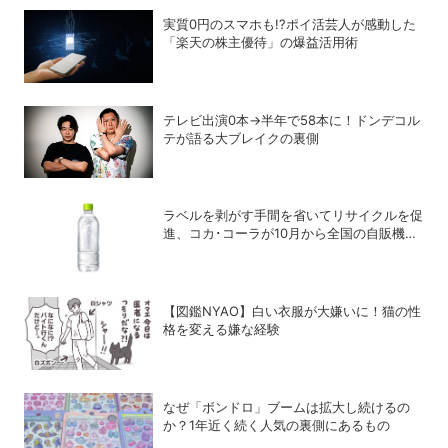
実質0円のスマホも!?ポイ活芸人が感動した
「楽天の株主優待」の爆益活用術
テレビ出演0本→半年で58本に！ドンデコル
テが語る大ブレイクの裏側
ラベルを剥がす手間を省いてリサイクルを促
進、コカ･コーラが10月から全国の自販機で
「い･ろ･は･す 天然水 ラベルレス」を発売
【図鑑NYAO】白い衣服が大嫌いに！猫の性
格を変える嫌な経験
なぜ「ボンドロ」ブームは拡大し続けるの
か？1年近く続く人気の裏側にあるもの