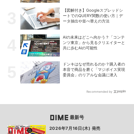
【図解付き】Googleスプレッドシ
ートでのQUERY関数の使い方｜デ
ータ抽出や並べ替えの方法
AIの未来はどこへ向かう？「コンテ
ンツ東京」から見るクリエイターと
共に歩むAIの可能性
ドンキはなぜ売れるのか？購入者の
本音で商品を磨く「マジボイス実現
委員会」のリアルな会議に潜入
Recommended by
最新号
2026年7月16日(木) 発売