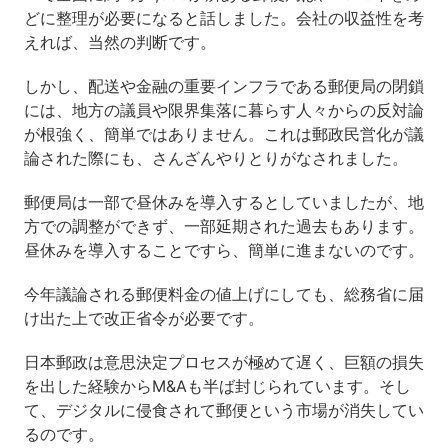
どに整理が必要になると話しました。会社の収益性を考
えれば、当然の判断です。
しかし、配送や金融の重要インフラである郵便局の閉鎖
には、地方の議員や限界集落に暮らす人々からの反対論
が根強く、簡単ではありません。これは郵政民営化が議
論された際にも、さんざんやりとりがなされました。
郵便局は一部で昼休みを導入するとしていましたが、地
方での調整ができず、一部延期された過去もあります。
昼休みを導入することですら、簡単に進まないのです。
今年議論される郵便料金の値上げにしても、総務省に届
け出た上で改正省令が必要です。
日本郵政は意思決定プロセスが極めて遅く、巨額の損失
を出した経験からM&Aも半ば封じられています。そし
て、デジタルに侵食されて郵便という市場が消失してい
るのです。