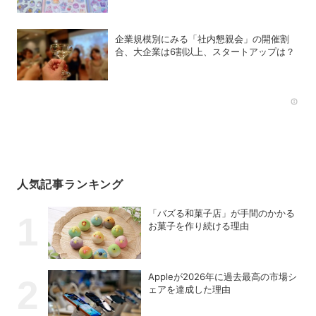
企業規模別にみる「社内懇親会」の開催割
合、大企業は6割以上、スタートアップは？
Rec
人気記事ランキング
「バズる和菓子店」が手間のかかる
お菓子を作り続ける理由
Appleが2026年に過去最⾼の市場シ
ェアを達成した理由