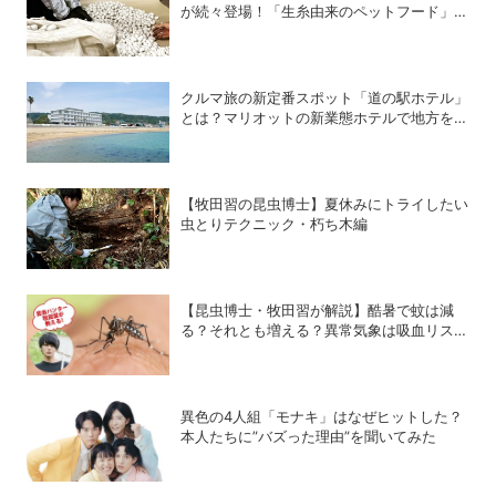
が続々登場！「生糸由来のペットフード」が
もたらすもの
クルマ旅の新定番スポット「道の駅ホテル」
とは？マリオットの新業態ホテルで地方を満
喫する方法
【牧田習の昆虫博士】夏休みにトライしたい
虫とりテクニック・朽ち木編
【昆虫博士・牧田習が解説】酷暑で蚊は減
る？それとも増える？異常気象は吸血リスク
をどう変えるのか
異色の4人組「モナキ」はなぜヒットした？
本人たちに”バズった理由”を聞いてみた