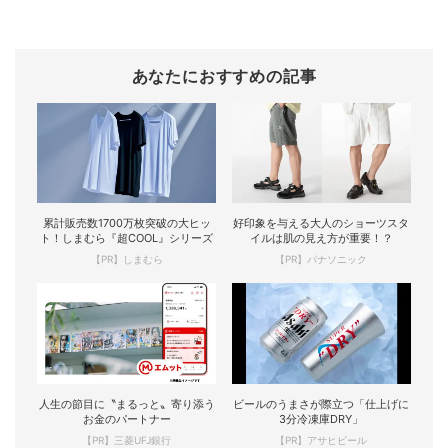
あなたにおすすめの記事
累計販売数1700万枚突破の大ヒッ
好印象を与える大人のショーツスタ
ト！しまむら『超COOL』シリーズ
イルは肌の見え方が重要！？
【PR】しまむら
【PR】パナソニック
人生の節目に〝まるっと〟寄り添う
ビールのうまさが際立つ「仕上げに
お金のパートナー
3分冷凍庫DRY」
【PR】三菱UFJ銀行
【PR】アサヒビール