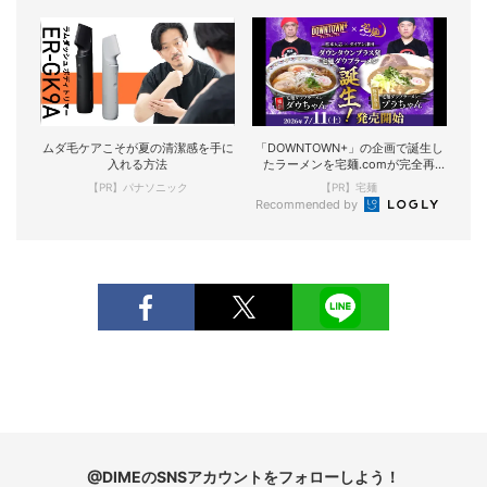
ムダ毛ケアこそが夏の清潔感を手に
「DOWNTOWN+」の企画で誕生し
入れる方法
たラーメンを宅麺.comが完全再
現！
【PR】パナソニック
【PR】宅麺
Recommended by
@DIMEのSNSアカウントをフォローしよう！