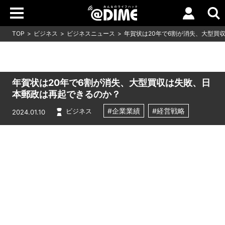
TOP
ビジネス
ビジネスニュース
年賀状は20年で6割が消失、大型買
年賀状は20年で6割が消失、大型買収は失敗、日
本郵政は再起できるのか？
#企業業績
#経営戦略
ビジネス
2024.01.10
Loaded
:
7.59%
/
Unmute