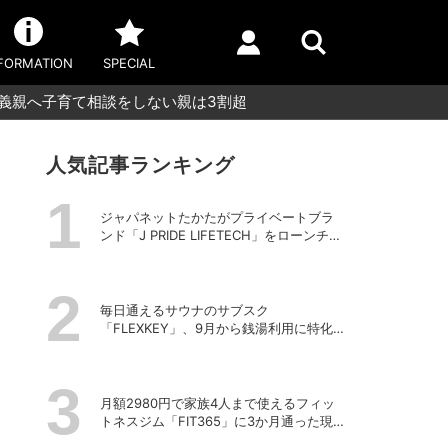
FORMATION
SPECIAL
や義親へ子育て相談をしない親は3割超
人気記事ランキング
ジャパネットたかたがプライベートブラ
ンド「J PRIDE LIFETECH」をローンチ、
第1弾は水道・電源不要の充電式高圧洗浄
機
毎日通えるサウナのサブスク
「FLEXKEY」、9月から銭湯利用に特化し
たプランを月額1980円で提供開始
月額2980円で家族4人まで使えるフィッ
トネスジム「FIT365」に3か月通った現在
のリアルな感想