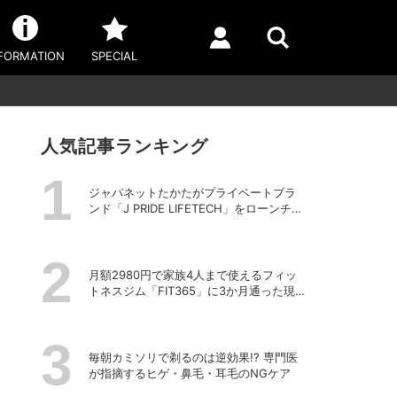
FORMATION
SPECIAL
人気記事ランキング
ジャパネットたかたがプライベートブラ
ンド「J PRIDE LIFETECH」をローンチ、
第1弾は水道・電源不要の充電式高圧洗浄
機
月額2980円で家族4人まで使えるフィッ
トネスジム「FIT365」に3か月通った現在
のリアルな感想
毎朝カミソリで剃るのは逆効果!? 専門医
が指摘するヒゲ・鼻毛・耳毛のNGケア