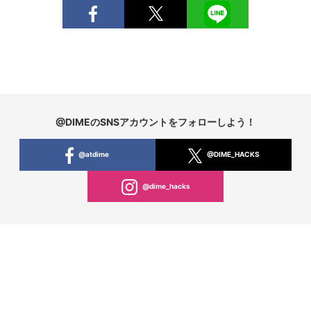
@DIMEのSNSアカウントをフォローしよう！
@atdime
@DIME_HACKS
@dime_hacks