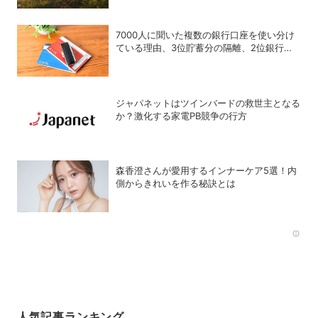
7000人に聞いた複数の銀行口座を使い分け
ている理由、3位貯蓄分の隔離、2位銀行メ
リットの使い分け、1位は？
ジャパネットはツインバードの救世主となる
か？激化する家電PB競争の行方
森香澄さんが愛用するインナーケア5選！内
側からきれいを作る秘訣とは
Rec
人気記事ランキング