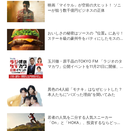
映画「マイケル」が空前の大ヒット！ ソニ
ーが狙う数千億円ビジネスの正体
おいしさの秘密はソースの〝位置〟にあり！
ステーキ級の豪州牛をパティにしたモスの
「ブラックアンガスバーガー」は今すぐ食べ
るべし!!
玉川徹・原千晶のTOKYO FM 「ラジオのタ
マカワ」公開イベントを11月21日に開催、ゲ
ストは赤江珠緒
異色の4人組「モナキ」はなぜヒットした？
本人たちに”バズった理由”を聞いてみた
若者の人気を二分する人気スニーカー
「On」と「HOKA」、投資するならどっ
ち？