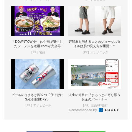
「DOWNTOWN+」の企画で誕生し
好印象を与える大人のショーツスタ
たラーメンを宅麺.comが完全再
イルは肌の見え方が重要！？
現！
【PR】宅麺
【PR】パナソニック
ビールのうまさが際立つ「仕上げに
人生の節目に〝まるっと〟寄り添う
3分冷凍庫DRY」
お金のパートナー
【PR】アサヒビール
【PR】三菱UFJ銀行
Recommended by