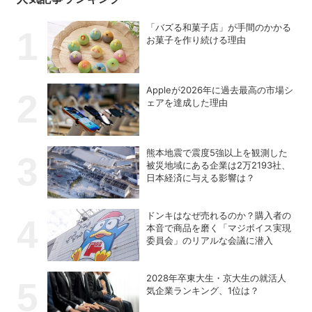
「バズる和菓子店」が手間のかかる
お菓子を作り続ける理由
Appleが2026年に過去最⾼の市場シ
ェアを達成した理由
熊本地震で震度5強以上を観測した
被災地域にある企業は2万2193社、
日本経済に与える影響は？
ドンキはなぜ売れるのか？購入者の
本音で商品を磨く「マジボイス実現
委員会」のリアルな会議に潜入
2028年卒東大生・京大生の就活人
気企業ランキング、1位は？