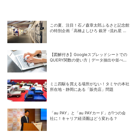
この夏、注目！石ノ森章太郎ふるさと記念館
の特別企画「高橋よしひろ 銀牙 -流れ星 銀-
の世界」展
【図解付き】Googleスプレッドシートでの
QUERY関数の使い方｜データ抽出や並べ替
えの方法
ミニ四駆を買える場所がない！タミヤの本社
所在地・静岡にある「販売店」問題
「au PAY」と「au PAYカード」が1つの会
社に！キャリア経済圏はどう変わる？