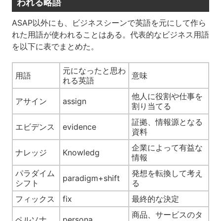
われる略語
ASAP以外にも、ビジネスシーンで英語を元にして作ら
れた用語が使われることはある。代表的なビジネス用語
を以下に表でまとめた。
元になったと思わ
用語
意味
れる英語
他人に役割や仕事を
アサイン
assign
割り当てる
証拠、情報源となる
エビデンス
evidence
資料
企業によって有益な
ナレッジ
Knowledg
情報
パラダイム
発想を転換して考え
paradigm+shift
シフト
る
フィックス
fix
最終的な決定
商品、サービスのタ
ペルソナ
persona