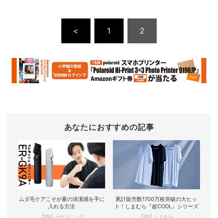
<
1
2
あなたにおすすめの記事
ムダ毛ケアこそが夏の清潔感を手に
累計販売数1700万枚突破の大ヒッ
入れる方法
ト！しまむら『超COOL』シリーズ
【PR】パナソニック
【PR】しまむら