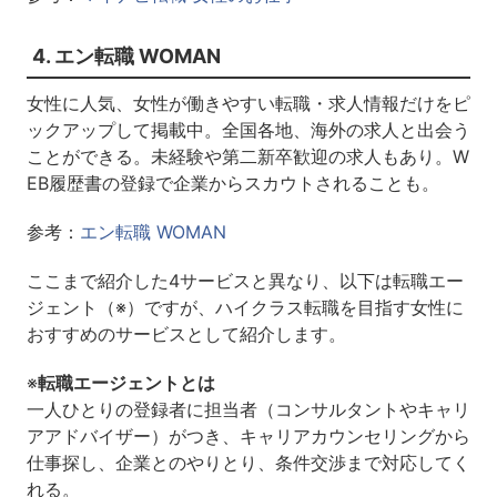
4. エン転職 WOMAN
女性に人気、女性が働きやすい転職・求人情報だけをピ
ックアップして掲載中。全国各地、海外の求人と出会う
ことができる。未経験や第二新卒歓迎の求人もあり。W
EB履歴書の登録で企業からスカウトされることも。
参考：
エン転職 WOMAN
ここまで紹介した4サービスと異なり、以下は転職エー
ジェント（※）ですが、ハイクラス転職を目指す女性に
おすすめのサービスとして紹介します。
※
転職エージェントとは
一人ひとりの登録者に担当者（コンサルタントやキャリ
アアドバイザー）がつき、キャリアカウンセリングから
仕事探し、企業とのやりとり、条件交渉まで対応してく
れる。