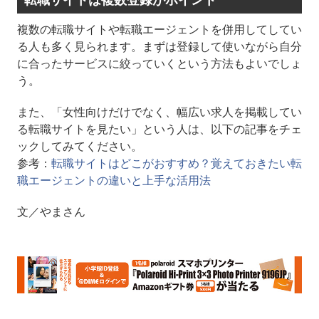
複数の転職サイトや転職エージェントを併用してしてい
る人も多く見られます。まずは登録して使いながら自分
に合ったサービスに絞っていくという方法もよいでしょ
う。
また、「女性向けだけでなく、幅広い求人を掲載してい
る転職サイトを見たい」という人は、以下の記事をチェ
ックしてみてください。
参考：
転職サイトはどこがおすすめ？覚えておきたい転
職エージェントの違いと上手な活用法
文／やまさん