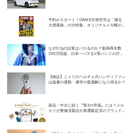
予約がスタート！DIME9月発売号は「踊る
大捜査線」の大特集、オリジナルメモ帳が特
別付録に!!
なぜ0.1gの誤算はバズるのか？動画再生数
200万回超、日本一バズるV系バンドの打算
的戦略
【検証】ニトリのペルチェ式ハンディファン
は猛暑の通勤・通学の最適解になり得るか？
新品・中古に続く〝第3の市場〟とは？メル
カリが整備済製品や真贋鑑定済のブランド品
などを扱うリユースサービス「m
department」をスタート