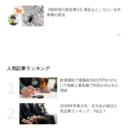
【牧田習の昆虫博士】身近なところにいる外
来種の昆虫
Rec
人気記事ランキング
飲酒運転で退職金1620万円がゼロ
に!?地裁と最高裁で判決が分かれた
理由
2028年卒東大生・京大生の就活人
気企業ランキング、1位は？