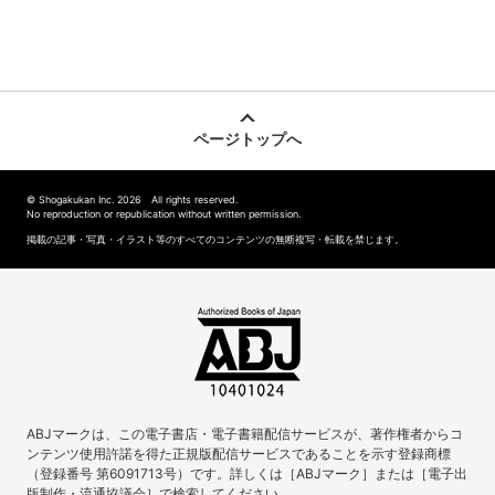
ページトップへ
© Shogakukan Inc. 2026 All rights reserved.
No reproduction or republication without written permission.
掲載の記事・写真・イラスト等のすべてのコンテンツの無断複写・転載を禁じます。
ABJマークは、この電子書店・電子書籍配信サービスが、著作権者からコ
ンテンツ使用許諾を得た正規版配信サービスであることを示す登録商標
（登録番号 第6091713号）です。詳しくは［ABJマーク］または［電子出
版制作・流通協議会］で検索してください。