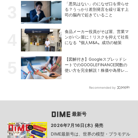
「悪気はない」のになぜ口を滑らせ
る？うっかり差別発言を繰り返す上
司の脳内で起きていること
食品メーカー役員がそば屋、営業マ
ンがパン屋に！リスクを抑えて社長
になる〝個人M&A〟成功の秘策
【図解付き】Googleスプレッドシ
ートでのGOOGLEFINANCE関数の
使い方を完全解説！株価や為替レー
トを自動取得する方法
Recommended by
最新号
2026年7月16日(木) 発売
DIME最新号は、世界の模型・プラモデル