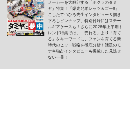
メーカーを大解剖する「ボクラのタミ
ヤ」特集！『爆走兄弟レッツ＆ゴー!!』
こしたてつひろ先生インタビュー＆描き
下ろしピンナップ、特別付録にはスチー
ルギアケースも！さらに2026年上半期ト
レンド特集では、「売れる」より「育て
る」をキーワードに、ファンを育てる新
時代のヒット戦略を徹底分析！話題のモ
ナキ独占インタビューも掲載した見逃せ
ない一冊！