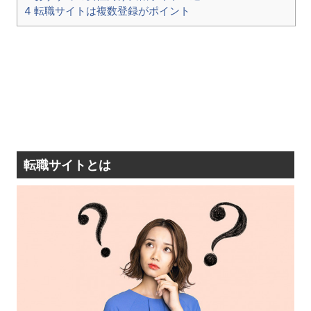
4 転職サイトは複数登録がポイント
転職サイトとは