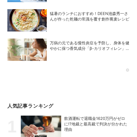
猛暑のランチにおすすめ！DEEN池森秀一さ
んが作った乾麺の常識を覆す創作蕎麦レシピ
万病の元である慢性炎症を予防し、身体を健
やかに保つ香気成分「β-カリオフィレン」
とは？
Rec
人気記事ランキング
飲酒運転で退職金1620万円がゼロ
に!?地裁と最高裁で判決が分かれた
理由