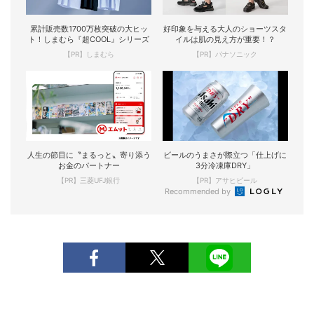
累計販売数1700万枚突破の大ヒッ
好印象を与える大人のショーツスタ
ト！しまむら『超COOL』シリーズ
イルは肌の見え方が重要！？
【PR】しまむら
【PR】パナソニック
人生の節目に〝まるっと〟寄り添う
ビールのうまさが際立つ「仕上げに
お金のパートナー
3分冷凍庫DRY」
【PR】三菱UFJ銀行
【PR】アサヒビール
Recommended by