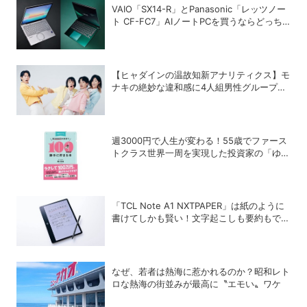
VAIO「SX14-R」とPanasonic「レッツノー
ト CF-FC7」AIノートPCを買うならどっち
が正解？
【ヒャダインの温故知新アナリティクス】モ
ナキの絶妙な違和感に4人組男性グループの
歴史を振り返る
週3000円で人生が変わる！55歳でファース
トクラス世界一周を実現した投資家の「ゆる
投資術」
「TCL Note A1 NXTPAPER」は紙のように
書けてしかも賢い！文字起こしも要約もでき
るAIタブレットを試してみた
なぜ、若者は熱海に惹かれるのか？昭和レト
ロな熱海の街並みが最高に〝エモい〟ワケ