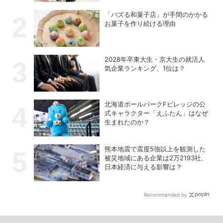
「バズる和菓子店」が手間のかかる
お菓子を作り続ける理由
2028年卒東大生・京大生の就活人
気企業ランキング、1位は？
北海道ボールパークFビレッジの公
式キャラクター「えふたん」はなぜ
生まれたのか？
熊本地震で震度5強以上を観測した
被災地域にある企業は2万2193社、
日本経済に与える影響は？
Recommended by