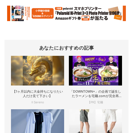
あなたにおすすめの記事
【1ヶ月以内に大金持ちになりたい
「DOWNTOWN+」の企画で誕生し
人だけ見て下さい】
たラーメンを宅麺.comが完全再
現！
Il Sereno
【PR】宅麺