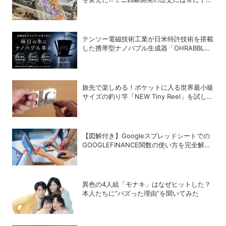
もたちのアイデアがあった！
テンソー電磁技術工業が日米特許技術を搭載
した携帯型ナノバブル生成器「OHRABBLE
ウォータードリッパー」を発売
旅先で楽しめる！ポケットに入る世界最小級
サイズの釣り竿「NEW Tiny Reel」を試して
みた
【図解付き】Googleスプレッドシートでの
GOOGLEFINANCE関数の使い方を完全解
説！株価や為替レートを自動取得する方法
異色の4人組「モナキ」はなぜヒットした？
本人たちに”バズった理由”を聞いてみた