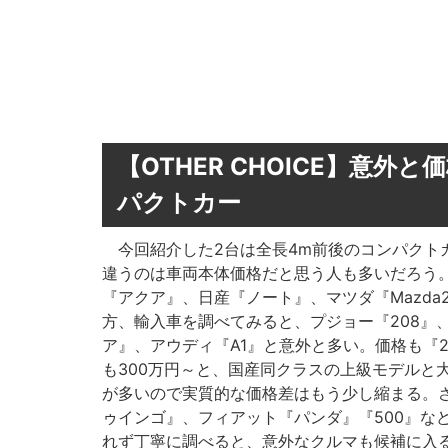
【OTHER CHOICE】意
パクトカー
今回紹介した2台は全長4m前後のコンパクト
違うのは車両本体価格だと思う人も多いだろう
『アクア』、日産『ノート』、マツダ『Mazda
方、輸入車を調べてみると、プジョー『208』、シト
ア』、アウディ『A1』と意外と多い。価格も『208
も300万円～と、国産同クラスの上級モデルと
が多いので実質的な価格差はもう少し縮まる。さ
ゥインゴ』、フィアット『パンダ』『500』な
れず丁寧に調べると、意外なクルマも候補に入