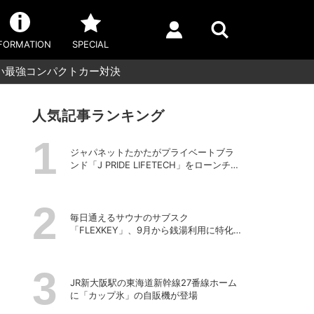
FORMATION
SPECIAL
い最強コンパクトカー対決
人気記事ランキング
ジャパネットたかたがプライベートブラ
ンド「J PRIDE LIFETECH」をローンチ、
第1弾は水道・電源不要の充電式高圧洗浄
機
毎日通えるサウナのサブスク
「FLEXKEY」、9月から銭湯利用に特化し
たプランを月額1980円で提供開始
JR新大阪駅の東海道新幹線27番線ホーム
に「カップ氷」の自販機が登場