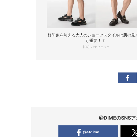
好印象を与える大人のショーツスタイルは肌の見
が重要！？
【PR】パナソニック
@DIMEのSN
@atdime