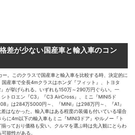
外と価格差が少ない国産車と輸入車のコン
カー。このクラスで国産車と輸入車を比較する時、決定的に
。国産車で全長4mクラスはホンダ『フィット』、トヨタ
2』が挙げられる。いずれも150万～290万円ぐらい。一
ロエン『C3』『C3 AirCross』、ミニ『MINI5ド
』は284万5000円～、『MINI』は298万円～、『A1』
大差はなかった。輸入車はある程度の装備も付いている場合
らに4m以下の輸入車もミニ『MINI3ドア』やルノー『ト
ど揃っており価格も安い。クルマを選ぶ時は先入観にとらわ
る可能性がある。