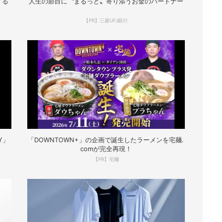
する
人生の節目に〝まるっと〟寄り添うお金のパートナー
【PR】三菱UFJ銀行
Y」
「DOWNTOWN+」の企画で誕生したラーメンを宅麺.
comが完全再現！
【PR】宅麺