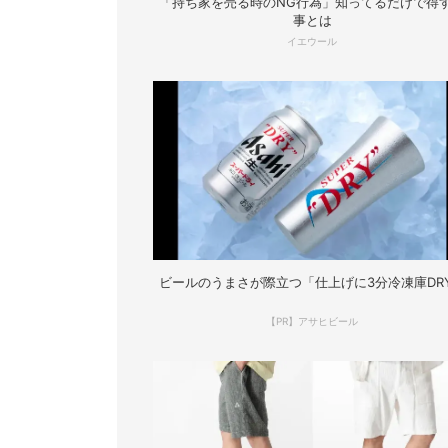
「持ち家を売る時のNG行為」知ってるだけで得
事とは
イエウール
ビールのうまさが際立つ「仕上げに3分冷凍庫DR
【PR】アサヒビール