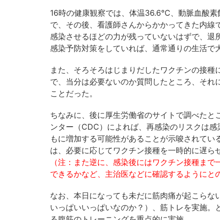
16時の健康観察では、体温36.6℃、動脈血酸素
で、その後、看護師さんからかかってきた内線
感染させるほどの力が残っていないはずで、退
感染予防対策をしていれば、通常通りの生活で
また、そろそろはじまりだしたワクチンの接種
で、当分は必要ないのか質問したところ、それ
ことだった。
ちなみに、後に厚生労働省のサイトで調べたと
ンター（CDC）によれば、再感染のリスクは
もに増加する可能性があることが示唆されてい
は、必要に応じてワクチン接種を一時的に遅ら
（注：また逆に、感染後にはワクチン接種まで
できるかなど、主治医などに確認するようにと
なお、本日になっても未だに筋肉痛が起こらな
いっぱいいっぱいなのか？）、筋トレを実施。
る腹筋のトレーニングを重点的に実施。