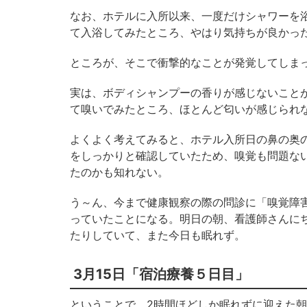
なお、ホテルに入所以来、一度だけシャワーを
て入浴してみたところ、やはり気持ちが良かっ
ところが、そこで衝撃的なことが発覚してしま
実は、ボディシャンプーの香りが感じないこと
て嗅いでみたところ、ほとんど匂いが感じられ
よくよく考えてみると、ホテル入所日の鼻の奥
をしっかりと確認していたため、嗅覚も問題な
たのかも知れない。
う～ん、今まで健康観察の際の問診に「嗅覚障
っていたことになる。明日の朝、看護師さんに
たりしていて、また今日も眠れず。
3月15日「宿泊療養５日目」
ということで、2時間ほどしか眠れずに迎えた朝7