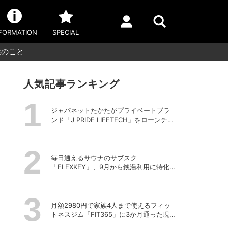
FORMATION
SPECIAL
症のこと
人気記事ランキング
ジャパネットたかたがプライベートブラ
ンド「J PRIDE LIFETECH」をローンチ、
第1弾は水道・電源不要の充電式高圧洗浄
機
毎日通えるサウナのサブスク
「FLEXKEY」、9月から銭湯利用に特化し
たプランを月額1980円で提供開始
月額2980円で家族4人まで使えるフィッ
トネスジム「FIT365」に3か月通った現在
のリアルな感想