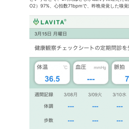
O2）97%、心拍数71bpmで、昨晩発覚した