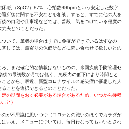
飽和度（SpO2）97%、心拍数69bpmという安定した数字
で退所後に関する不安などを相談。すると、すでに他の人を
所後の自宅や仕事場などでは、普段、気をつけている程度の
大丈夫とのことだった。
について、筆者の場合はすでに免疫ができているはずなの
に関しては、最寄りの保健所などに問い合わせて欲しいとの
ころ、まだ確定的な情報はないものの、米国疾病予防管理セ
感染後の最初数か月では低く、免疫力の低下により時間とと
ることから、最近、新型コロナウイルス感染症に罹患した人
せることを選択できるとのことだった。
一定の期間をおく必要がある場合があるため、いつから接種
のこと）
いのが不思議に思いつつ（コロナとの戦いのほうでカラダが
とはいえ、メニューについては、毎日行なってもいいとされ