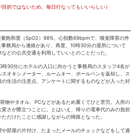
が目的ではないため、毎日行なってもいいらしい）
素飽和度（SpO2）98%、心拍数69bpmで、嗅覚障害の件
に事務局から連絡があり、再度、10時30分の退所について
車などの公共交通を利用していいとのことだった。
0時30分にホテルの入口に向かうと事務局のスタッフ4名が
ルスオキシメーター、ルームキー、ポールペンを返却し、ス
後の生活の注意点、アンケートに関するものなどが入った封
荷物やタオル、PCなどがあるため重くてひと苦労。入所の
大変さが際立つことに。とはいえ、帰りの電車代のみの負担
いただけたことに感謝しながらの帰路となった。
理や部屋の片付け、たまったメールのチェックなどをして過