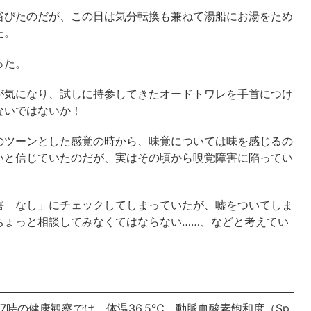
浴びたのだが、この日は気分転換も兼ねて湯船にお湯をため
た。
った。
が気になり、試しに持参してきたオードトワレを手首につけ
ないではないか！
のツーンとした感覚の時から、味覚については味を感じるの
いと信じていたのだが、実はその頃から嗅覚障害に陥ってい
害 なし」にチェックしてしまっていたが、嘘をついてしま
ちょっと相談してみなくてはならない……、などと考えてい
時の健康観察では、体温36.5℃、動脈血酸素飽和度（Sp