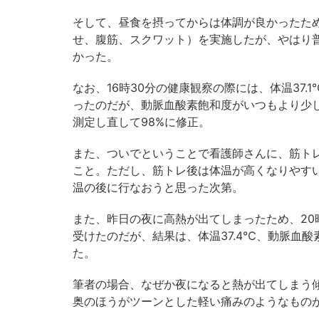
そして、昼食を摂ってからは体調が良かったた
せ、腹筋、スクワット）を実施したが、やはり
かった。
なお、16時30分の健康観察の際には、体温37.1
ったのだが、動脈血酸素飽和度がいつもより少
測定し直して98%に修正。
また、ついでということで看護師さんに、筋ト
こと。ただし、筋トレ後は体温が高くなりやすい
温の後に行なおうと思った次第。
また、昨日の夜に高熱が出てしまったため、2
受けたのだが、結果は、体温37.4℃、動脈血酸素
た。
筆者の場合、なぜか夜になると熱が出てしまう
奥のほうがツーンとした軽い痛みのようなもの