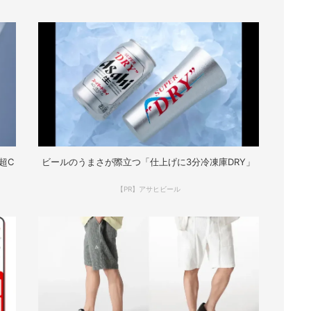
超C
ビールのうまさが際立つ「仕上げに3分冷凍庫DRY」
【PR】アサヒビール