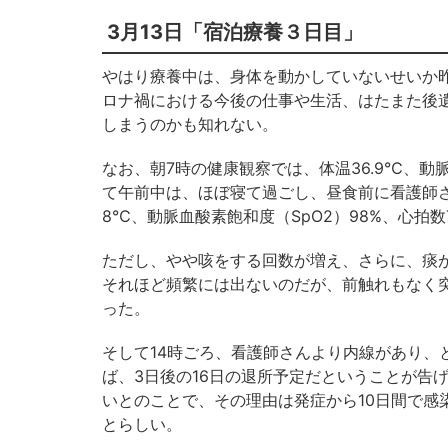
3月13日「宿泊療養３日目」
やはり療養中は、身体を動かしていないせいか
ロナ禍における今後の仕事や生活、はたまた後
しまうのかも知れない。
なお、朝7時の健康観察では、体温36.9℃、動脈
て午前中は、ほぼ寝て過ごし、昼食前に看護師さ
8℃、動脈血酸素飽和度（SpO2）98%、心拍数
ただし、やや咳をする回数が増え、さらに、痰
それほど頻繁には出ないのだが、前触れもなく
った。
そして14時ごろ、看護師さんより内線があり、
ば、3日後の16日の退所予定だということが告
いとのことで、その理由は発症から10日間で感
とらしい。