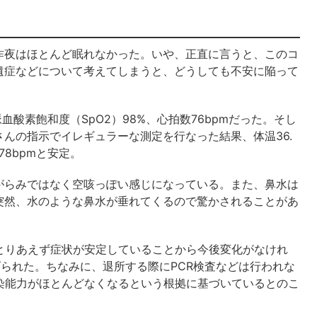
昨夜はほとんど眠れなかった。いや、正直に言うと、このコ
遺症などについて考えてしまうと、どうしても不安に陥って
血酸素飽和度（SpO2）98%、心拍数76bpmだった。そし
んの指示でイレギュラーな測定を行なった結果、体温36.
78bpmと安定。
がらみではなく空咳っぽい感じになっている。また、鼻水は
突然、水のような鼻水が垂れてくるので驚かされることがあ
とりあえず症状が安定していることから今後変化がなけれ
げられた。ちなみに、退所する際にPCR検査などは行われな
染能力がほとんどなくなるという根拠に基づいているとのこ