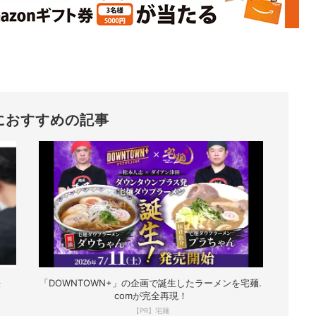
におすすめの記事
法
「DOWNTOWN+」の企画で誕生したラーメンを宅麺.
comが完全再現！
【PR】宅麺