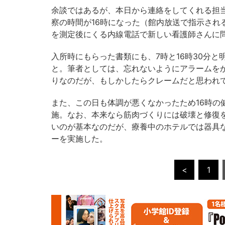
余談ではあるが、本日から連絡をしてくれる担
察の時間が16時になった（館内放送で指示され
を測定後にくる内線電話で新しい看護師さんに
入所時にもらった書類にも、7時と16時30分
と。筆者としては、忘れないようにアラームを
りなのだが、もしかしたらクレームだと思われ
また、この日も体調が悪くなかったため16時の
施。なお、本来なら筋肉づくりには破壊と修復
いのが基本なのだが、療養中のホテルでは器具
ーを実施した。
<
1