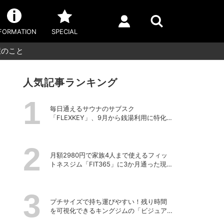
FORMATION
SPECIAL
症のこと
人気記事ランキング
毎日通えるサウナのサブスク
「FLEXKEY」、9月から銭湯利用に特化し
たプランを月額1980円で提供開始
月額2980円で家族4人まで使えるフィッ
トネスジム「FIT365」に3か月通った現在
のリアルな感想
プチサイズで持ち運びやすい！残り時間
を可視化できるキングジムの「ビジュア
ルバータイマー」