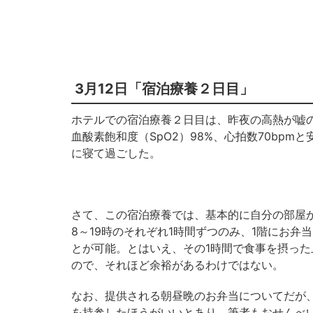
3月12日「宿泊療養２日目」
ホテルでの宿泊療養２日目は、昨夜の高熱が嘘の
血酸素飽和度（SpO2）98%、心拍数70bp
に寝て過ごした。
さて、この宿泊療養では、基本的に自分の部屋から
8～19時のそれぞれ1時間ずつのみ、1階にお
とが可能。とはいえ、その1時間で食事を摂った
ので、それほど余裕があるわけではない。
なお、提供される朝昼晩のお弁当についてだが
を持参したほうがいいとあり、筆者もおせんべ