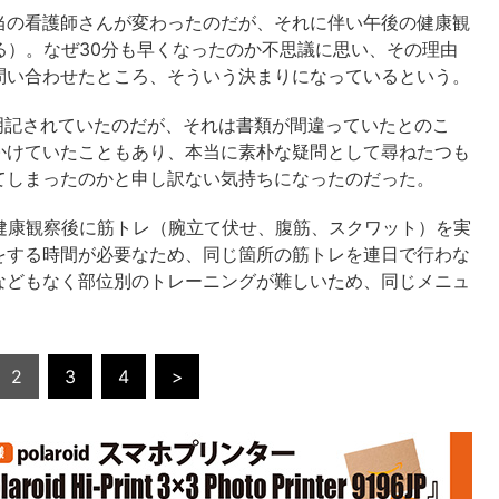
当の看護師さんが変わったのだが、それに伴い午後の健康観
る）。なぜ30分も早くなったのか不思議に思い、その理由
問い合わせたところ、そういう決まりになっているという。
と明記されていたのだが、それは書類が間違っていたとのこ
かけていたこともあり、本当に素朴な疑問として尋ねたつも
てしまったのかと申し訳ない気持ちになったのだった。
健康観察後に筋トレ（腕立て伏せ、腹筋、スクワット）を実
をする時間が必要なため、同じ箇所の筋トレを連日で行わな
などもなく部位別のトレーニングが難しいため、同じメニュ
2
3
4
>