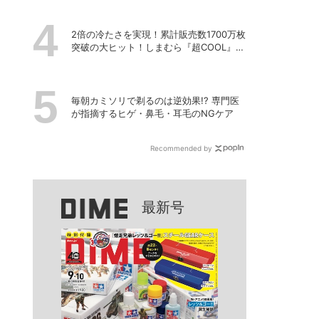
2倍の冷たさを実現！累計販売数1700万枚
突破の大ヒット！しまむら『超COOL』シ
リーズの進化がスゴい！【PR】
毎朝カミソリで剃るのは逆効果!? 専門医
が指摘するヒゲ・鼻毛・耳毛のNGケア
Recommended by
最新号