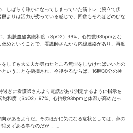
め、しばらく疎かになってしまっていた筋トレ（腕立て伏
普段よりは活力が劣っている感じで、回数もそれほどのびな
℃、動脈血酸素飽和度（SpO2）96%、心拍数93bpmとな
し低めということで、看護師さんから内線連絡があり、再度
レをしても大丈夫か尋ねたところ無理をしなければいいとの
ということを指摘され、今後やるならば、16時30分の検
0時過ぎに看護師さんより電話があり測定するように指示を
飽和度（SpO2）97%、心拍数93bpmと体温が高めだっ
傾向があるようだ。そのほかに気になる症状としては、鼻の
が絶えずある事なのだが……。