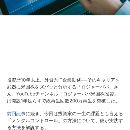
Loaded
:
5.00%
/
Unmute
投資歴10年以上、外資系IT企業勤務──そのキャリアを
武器に米国株をズバッと分析する「ロジャーパパ」さ
ん。YouTubeチャンネル「ロジャーパパ米国株投資」
は開設1年足らずで総再生回数200万再生を突破した。
前回記事
に続き、今回は投資家の一生の課題とも言える
「メンタルコントロール」の方法について、彼が実践す
る方法を解説する。