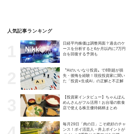
人気記事ランキング
日経平均株価は調整局面？過去のケ
ースを分析すると6か月以内に7万円
台を回復する予測も
〝AIのいいなり投資〟で8割超が損
失・後悔を経験！現役投資家に聞い
た「投資×生成AI」の正解と不正解
【投資家インタビュー】ちゃんぽん
めんさんがフル活用！お台場の飲食
店で使える株主優待銘柄まとめ
毎月29日「肉の日」こそ絶好のチャ
ンス！ポイ活芸人・井上ポイントが