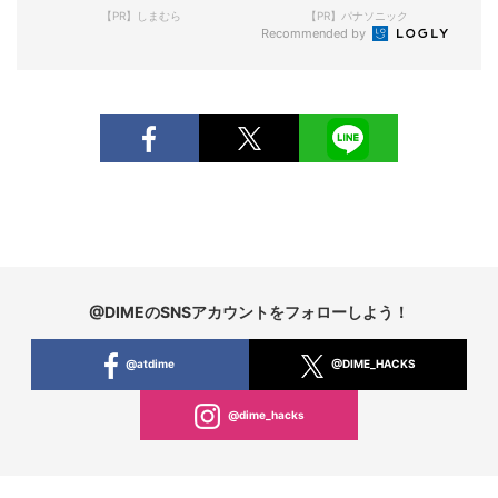
【PR】しまむら
【PR】パナソニック
Recommended by
@DIMEのSNSアカウントをフォローしよう！
@atdime
@DIME_HACKS
@dime_hacks