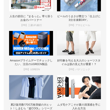
人生の節目に〝まるっと〟寄り添う
ビールのうまさが際立つ「仕上げに
お金のパートナー
3分冷凍庫DRY」
【PR】三菱UFJ銀行
【PR】アサヒビール
Amazonプライムデーでチェックし
好印象を与える大人のショーツスタ
たい、注目のUGREEN製品
イルは肌の見え方が重要！？
【PR】UGREEN
【PR】パナソニック
累計販売数1700万枚突破の大ヒッ
ムダ毛ケアこそが夏の清潔感を手に
ト！しまむら『超COOL』シリーズ
入れる方法