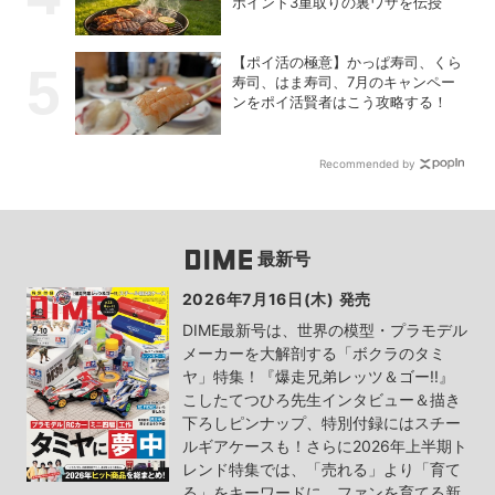
ポイント3重取りの裏ワザを伝授
【ポイ活の極意】かっぱ寿司、くら
寿司、はま寿司、7月のキャンペー
ンをポイ活賢者はこう攻略する！
Recommended by
最新号
2026年7月16日(木) 発売
DIME最新号は、世界の模型・プラモデル
メーカーを大解剖する「ボクラのタミ
ヤ」特集！『爆走兄弟レッツ＆ゴー!!』
こしたてつひろ先生インタビュー＆描き
下ろしピンナップ、特別付録にはスチー
ルギアケースも！さらに2026年上半期ト
レンド特集では、「売れる」より「育て
る」をキーワードに、ファンを育てる新