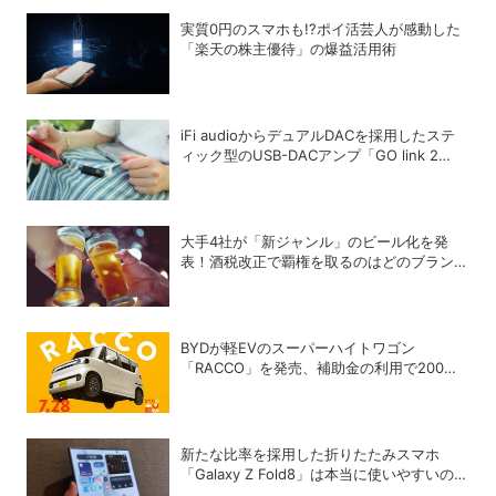
実質0円のスマホも!?ポイ活芸人が感動した
「楽天の株主優待」の爆益活用術
iFi audioからデュアルDACを採用したステ
ィック型のUSB-DACアンプ「GO link 2
Max」が登場
大手4社が「新ジャンル」のビール化を発
表！酒税改正で覇権を取るのはどのブランド
か？
BYDが軽EVのスーパーハイトワゴン
「RACCO」を発売、補助金の利用で200万
円以下に
新たな比率を採用した折りたたみスマホ
「Galaxy Z Fold8」は本当に使いやすいの
か？