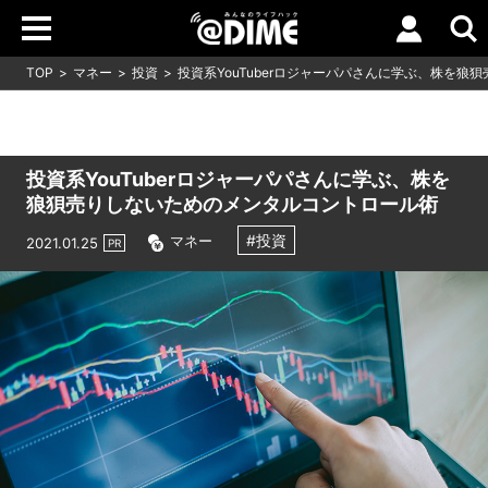
TOP
マネー
投資
投資系YouTuberロジャーパパさんに学ぶ、株を
投資系YouTuberロジャーパパさんに学ぶ、株を
狼狽売りしないためのメンタルコントロール術
#投資
マネー
2021.01.25
PR