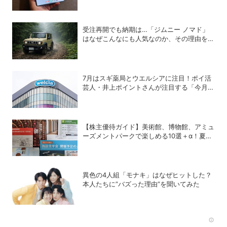
受注再開でも納期は…「ジムニー ノマド」
はなぜこんなにも人気なのか、その理由を徹
底解説
7月はスギ薬局とウエルシアに注目！ポイ活
芸人・井上ポイントさんが注目する「今月の
ポイ活ハック」
【株主優待ガイド】美術館、博物館、アミュ
ーズメントパークで楽しめる10選＋α！夏休
みの旅行にも使える銘柄は？
異色の4人組「モナキ」はなぜヒットした？
本人たちに”バズった理由”を聞いてみた
Rec