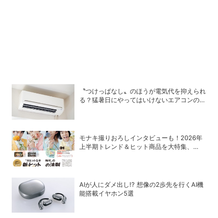
〝つけっぱなし〟のほうが電気代を抑えられ
る？猛暑日にやってはいけないエアコンの使
い方
モナキ撮りおろしインタビューも！2026年
上半期トレンド＆ヒット商品を大特集、
DIME最新号は7/15発売！
AIが人にダメ出し!? 想像の2歩先を行くAI機
能搭載イヤホン5選