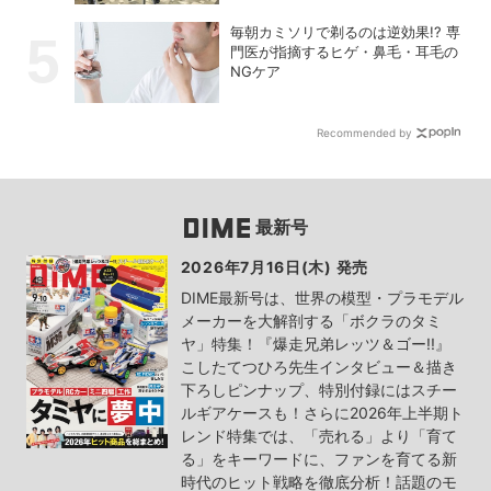
毎朝カミソリで剃るのは逆効果!? 専
門医が指摘するヒゲ・鼻毛・耳毛の
NGケア
Recommended by
最新号
2026年7月16日(木) 発売
DIME最新号は、世界の模型・プラモデル
メーカーを大解剖する「ボクラのタミ
ヤ」特集！『爆走兄弟レッツ＆ゴー!!』
こしたてつひろ先生インタビュー＆描き
下ろしピンナップ、特別付録にはスチー
ルギアケースも！さらに2026年上半期ト
レンド特集では、「売れる」より「育て
る」をキーワードに、ファンを育てる新
時代のヒット戦略を徹底分析！話題のモ