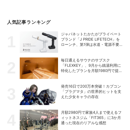
人気記事ランキング
ジャパネットたかたがプライベート
ブランド「J PRIDE LIFETECH」を
ローンチ、第1弾は水道・電源不要
の充電式高圧洗浄機
毎日通えるサウナのサブスク
「FLEXKEY」、9月から銭湯利用に
特化したプランを月額1980円で提供
開始
発売16日で200万本突破！カプコン
「プラグマタ」の世界的ヒットを支
えた少女キャラの存在
月額2980円で家族4人まで使えるフ
ィットネスジム「FIT365」に3か月
通った現在のリアルな感想