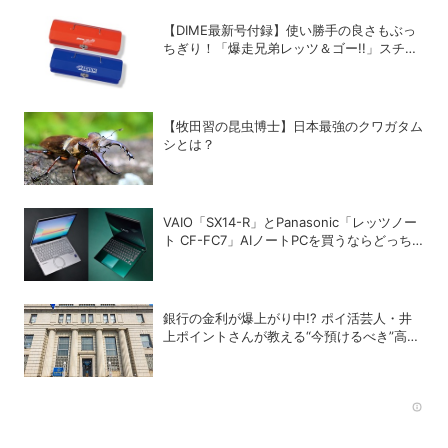
【DIME最新号付録】使い勝手の良さもぶっ
ちぎり！「爆走兄弟レッツ＆ゴー!!」スチー
ルGEARケースを徹底解剖
【牧田習の昆虫博士】日本最強のクワガタム
シとは？
VAIO「SX14-R」とPanasonic「レッツノー
ト CF-FC7」AIノートPCを買うならどっち
が正解？
銀行の金利が爆上がり中!? ポイ活芸人・井
上ポイントさんが教える“今預けるべき”高金
利銀行
Rec