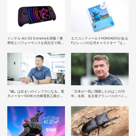
インテル Arc G3 Extremeを搭載！携
エスコンフィールドHOKKAIDOがある
帯性とパフォーマンスを高次元で両立
Fビレッジの公式キャラクター〝えふ
するMSIの8型ポータブルゲーミング
たん〟の公式写真集「えふたん
PC「Claw 8 EX AI+ CG3EM」
BOOK」が人気
〝鍵〟は住まいのインフラになる。電
「日本が一気に飛躍したのはこの10
力メーター100年の大崎電気工業がス
年」名将、名古屋グランパスのペトロ
マートロック「OPELO II」で目指すス
ヴィッチ監督が考える日本の進化と課
マートシティとは？
題