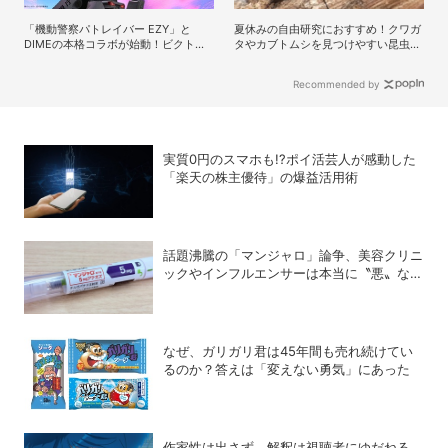
「機動警察パトレイバー EZY」と
夏休みの自由研究におすすめ！クワガ
DIMEの本格コラボが始動！ビクトリ
タやカブトムシを見つけやすい昆虫博
ノックス・東洋スチール・
士・牧田習さんの虫とり攻略本が面白
WILDTHINGS・空調服®との限定アイ
い
Recommended by
テムついに公開
実質0円のスマホも!?ポイ活芸人が感動した
「楽天の株主優待」の爆益活用術
話題沸騰の「マンジャロ」論争、美容クリニ
ックやインフルエンサーは本当に〝悪〟なの
か？
なぜ、ガリガリ君は45年間も売れ続けてい
るのか？答えは「変えない勇気」にあった
作家性は出さず、解釈は視聴者にゆだねる。