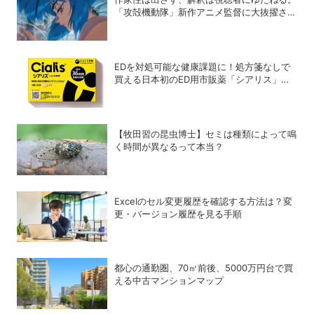
「攻殻機動隊」新作アニメ監督に大抜擢され
たモコちゃん氏にインタビュー
EDを対処可能な健康課題に！処方箋なしで
買える日本初のED用市販薬「シアリス」が
登場
【牧田習の昆虫博士】セミは種類によって鳴
く時間が異なるって本当？
Excelのセル変更履歴を確認する方法は？変
更・バージョン履歴を見る手順
都心の通勤圏、70㎡前後、5000万円台で買
える中古マンションマップ