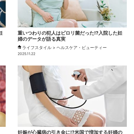
妊
重いつわりの犯人はピロリ菌だった!?入院した妊
婦のデータが語る真実
ライフスタイル > ヘルスケア・ビューティー
2025.11.22
妊娠が心臓病の引き金に!?米国で増加する妊婦の