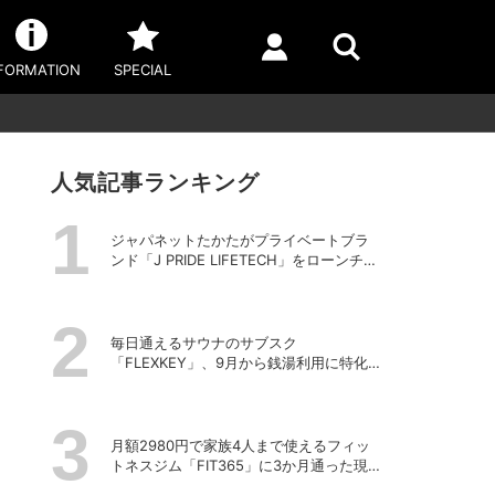
FORMATION
SPECIAL
人気記事ランキング
ジャパネットたかたがプライベートブラ
ンド「J PRIDE LIFETECH」をローンチ、
第1弾は水道・電源不要の充電式高圧洗浄
機
毎日通えるサウナのサブスク
「FLEXKEY」、9月から銭湯利用に特化し
たプランを月額1980円で提供開始
月額2980円で家族4人まで使えるフィッ
トネスジム「FIT365」に3か月通った現在
のリアルな感想