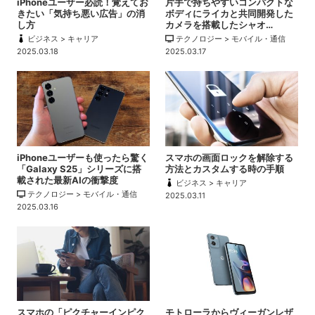
iPhoneユーザー必読！覚えてお
片手で持ちやすいコンパクトな
きたい「気持ち悪い広告」の消
ボディにライカと共同開発した
し方
カメラを搭載したシャオ…
ビジネス > キャリア
テクノロジー > モバイル・通信
2025.03.18
2025.03.17
iPhoneユーザーも使ったら驚く
スマホの画面ロックを解除する
「Galaxy S25」シリーズに搭
方法とカスタムする時の手順
載された最新AIの衝撃度
ビジネス > キャリア
テクノロジー > モバイル・通信
2025.03.11
2025.03.16
スマホの「ピクチャーインピク
モトローラからヴィーガンレザ