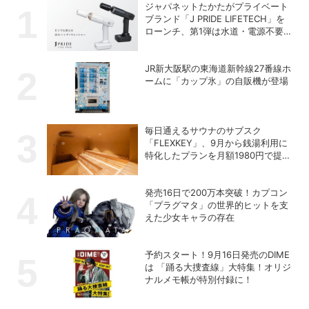
ジャパネットたかたがプライベート
ブランド「J PRIDE LIFETECH」を
ローンチ、第1弾は水道・電源不要
の充電式高圧洗浄機
JR新大阪駅の東海道新幹線27番線ホ
ームに「カップ氷」の自販機が登場
毎日通えるサウナのサブスク
「FLEXKEY」、9月から銭湯利用に
特化したプランを月額1980円で提供
開始
発売16日で200万本突破！カプコン
「プラグマタ」の世界的ヒットを支
えた少女キャラの存在
予約スタート！9月16日発売のDIME
は 「踊る大捜査線」大特集！オリジ
ナルメモ帳が特別付録に！