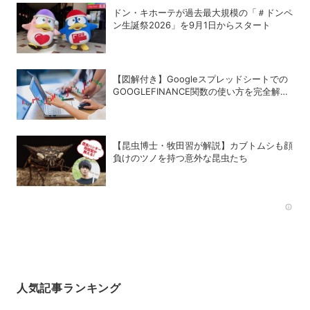
ドン・キホーテが過去最大規模の「＃ドンペ
ン生誕祭2026」を9月1日からスタート
【図解付き】Googleスプレッドシートでの
GOOGLEFINANCE関数の使い方を完全解
説！株価や為替レートを自動取得する方法
【昆虫博士・牧田習が解説】カブトムシも顔
負けのツノを持つ意外な昆虫たち
Rec
人気記事ランキング