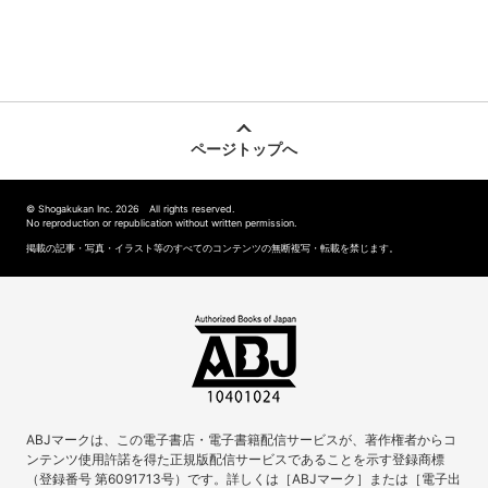
ページトップへ
© Shogakukan Inc. 2026 All rights reserved.
No reproduction or republication without written permission.
掲載の記事・写真・イラスト等のすべてのコンテンツの無断複写・転載を禁じます。
ABJマークは、この電子書店・電子書籍配信サービスが、著作権者からコ
ンテンツ使用許諾を得た正規版配信サービスであることを示す登録商標
（登録番号 第6091713号）です。詳しくは［ABJマーク］または［電子出