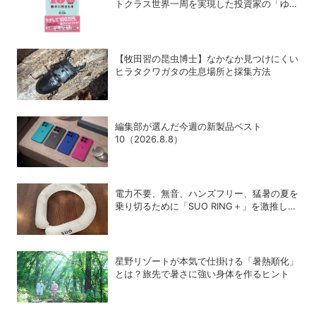
トクラス世界一周を実現した投資家の「ゆる
投資術」
【牧田習の昆虫博士】なかなか見つけにくい
ヒラタクワガタの生息場所と採集方法
編集部が選んだ今週の新製品ベスト
10（2026.8.8）
電力不要、無音、ハンズフリー、猛暑の夏を
乗り切るために「SUO RING＋」を激推しし
たい理由
星野リゾートが本気で仕掛ける「暑熱順化」
とは？旅先で暑さに強い身体を作るヒント