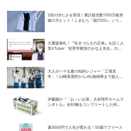
2倍の冷たさを実現！累計販売数1700万枚突
破の大ヒット！しまむら『超COOL』シリー
ズの進化がスゴい！【PR】
大重版御礼！〝生きづらさの正体〟を説く人
気VTuber「犯罪学教室のかなえ先生」の正
体
大人がハマる夏の知的レジャー「工場見
学」！山崎蒸溜所からJAL格納庫まで超人気
施設の〝予約の取り方〟ガイド
伊藤園が『「お～いお茶」大谷翔平ホームラ
ンボトル』全63種をコンプリートした特別
ボックスを数量限定で販売
週3000円で人生が変わる！55歳でファース