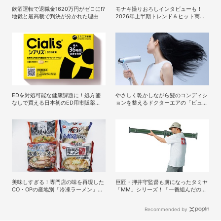
飲酒運転で退職金1620万円がゼロに!?
モナキ撮りおろしインタビューも！
地裁と最高裁で判決が分かれた理由
2026年上半期トレンド＆ヒット商品
を大特集、DIME最新号は7/15発売！
EDを対処可能な健康課題に！処方箋
やさしく乾かしながら髪のコンディシ
なしで買える日本初のED用市販薬
ョンを整えるドクターエアの「ビュオ
「シアリス」が登場
ール ドライヤー」
美味しすぎる！専門店の味を再現した
巨匠・押井守監督も虜になったタミヤ
CO・OPの産地別「冷凍ラーメン」の
「MM」シリーズ！「一番組んだのは
秘密
ドイツ軍の『IV号戦車』」と思い出を
DIME最新号で語る
Recommended by