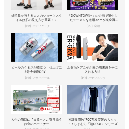
好印象を与える大人のショーツスタ
「DOWNTOWN+」の企画で誕生し
イルは肌の見え方が重要！？
たラーメンを宅麺.comが完全再
現！
【PR】パナソニック
【PR】宅麺
ビールのうまさが際立つ「仕上げに
ムダ毛ケアこそが夏の清潔感を手に
3分冷凍庫DRY」
入れる方法
【PR】アサヒビール
【PR】パナソニック
人生の節目に〝まるっと〟寄り添う
累計販売数1700万枚突破の大ヒッ
お金のパートナー
ト！しまむら『超COOL』シリーズ