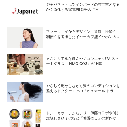
ジャパネットはツインバードの救世主となる
か？激化する家電PB競争の行方
ファーウェイからデザイン、音質、快適性、
利便性を追求したイヤーカフ型イヤホンのフ
ラッグシップモデル「HUAWEI FreeClip 2
S」が登場
まさにリアルなほんやくコンニャク!?AIスマ
ートグラス「INMO GO3」が上陸
やさしく乾かしながら髪のコンディションを
整えるドクターエアの「ビュオール ドライ
ヤー」
ドン・キホーテからテリー伊藤コラボやR指
定級わさびそばなど「偏愛めし」の新作が
続々登場