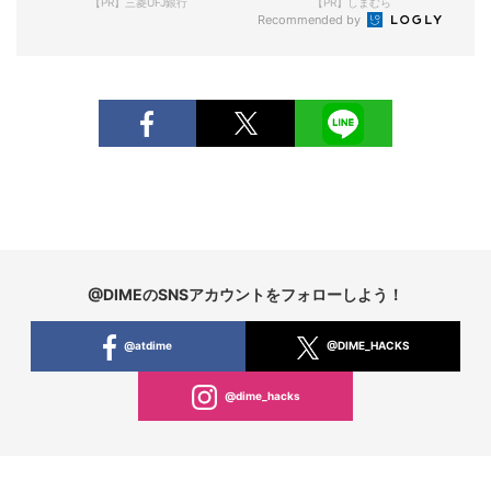
【PR】三菱UFJ銀行
【PR】しまむら
Recommended by
@DIMEのSNSアカウントをフォローしよう！
@atdime
@DIME_HACKS
@dime_hacks