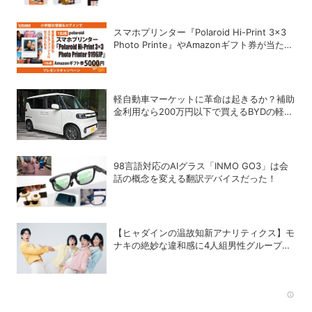
スマホプリンター『Polaroid Hi-Print 3×3
Photo Printe』やAmazonギフト券が当た
る！プレゼントキャンペーンがスタート【8
月26日締切】
軽自動車マーケットに革命は起きるか？補助
金利用なら200万円以下で買えるBYDの軽
EV「RACCO」の衝撃
98言語対応のAIグラス「INMO GO3」は会
話の概念を変える翻訳デバイスだった！
【ヒャダインの温故知新アナリティクス】モ
ナキの絶妙な違和感に4人組男性グループの
歴史を振り返る
Rec