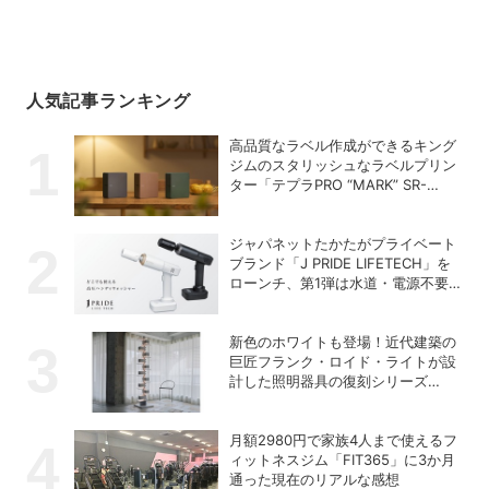
人気記事ランキング
高品質なラベル作成ができるキング
ジムのスタリッシュなラベルプリン
ター「テプラPRO “MARK” SR-
MK2」
ジャパネットたかたがプライベート
ブランド「J PRIDE LIFETECH」を
ローンチ、第1弾は水道・電源不要
の充電式高圧洗浄機
新色のホワイトも登場！近代建築の
巨匠フランク・ロイド・ライトが設
計した照明器具の復刻シリーズ
「TALIESIN」
月額2980円で家族4人まで使えるフ
ィットネスジム「FIT365」に3か月
通った現在のリアルな感想