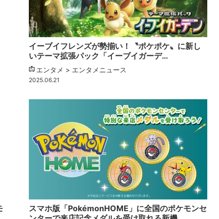
イーブイフレンズが勢揃い！〝ポケポケ〟に新し
いテーマ拡張パック「イーブイガーデ…
エンタメ > エンタメニュース
2025.06.21
モ
スマホ版「PokémonHOME」に全国のポケモンセ
ンターで来店記念メダルを受け取れる新機…