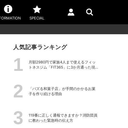
FORMATION
SPECIAL
人気記事ランキング
月額2980円で家族4人まで使えるフィッ
トネスジム「FIT365」に3か月通った現在
のリアルな感想
「バズる和菓子店」が手間のかかるお菓
子を作り続ける理由
119番に正しく通報できますか？消防団員
に教わった緊急時の伝え方