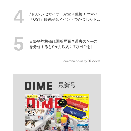
幻のシンセサイザーが堂々凱旋！ヤマハ
「GS1」修復記念イベントでかつしかトリ
オの向谷実さんが胸熱トーク
日経平均株価は調整局面？過去のケース
を分析すると6か月以内に7万円台を回復
する予測も
Recommended by
最新号