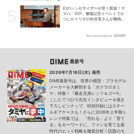
幻のシンセサイザーが堂々凱旋！ヤ
マハ「GS1」修復記念イベントでか
つしかトリオの向谷実さんが胸熱ト
ーク
Recommended by
最新号
2026年7月16日(木) 発売
DIME最新号は、世界の模型・プラモデル
メーカーを大解剖する「ボクラのタミ
ヤ」特集！『爆走兄弟レッツ＆ゴー!!』
こしたてつひろ先生インタビュー＆描き
下ろしピンナップ、特別付録にはスチー
ルギアケースも！さらに2026年上半期ト
レンド特集では、「売れる」より「育て
る」をキーワードに、ファンを育てる新
時代のヒット戦略を徹底分析！話題のモ