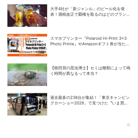
大手4社が「新ジャンル」のビール化を発
表！酒税改正で覇権を取るのはどのブランド
か？
スマホプリンター『Polaroid Hi-Print 3×3
Photo Printe』やAmazonギフト券が当た
る！プレゼントキャンペーンがスタート【8
月26日締切】
【牧田習の昆虫博士】セミは種類によって鳴
く時間が異なるって本当？
過去最多の238台が集結！「東京キャンピン
グカーショー2026」で見つけた〝いま買う
べき〟注目モデル
Rec