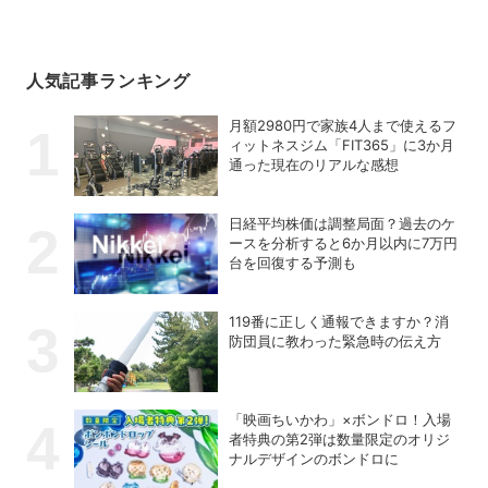
人気記事ランキング
月額2980円で家族4人まで使えるフ
ィットネスジム「FIT365」に3か月
通った現在のリアルな感想
日経平均株価は調整局面？過去のケ
ースを分析すると6か月以内に7万円
台を回復する予測も
119番に正しく通報できますか？消
防団員に教わった緊急時の伝え方
「映画ちいかわ」×ボンドロ！入場
者特典の第2弾は数量限定のオリジ
ナルデザインのボンドロに