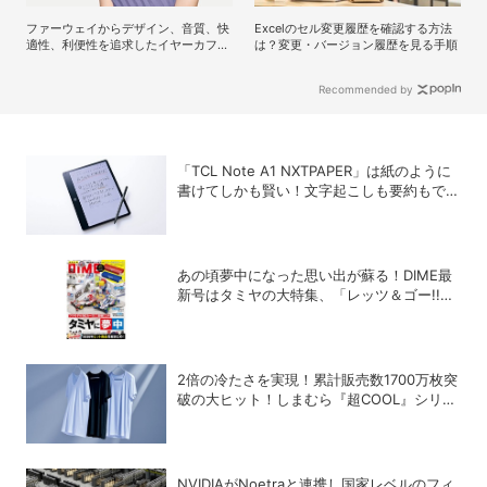
ファーウェイからデザイン、音質、快
Excelのセル変更履歴を確認する方法
適性、利便性を追求したイヤーカフ型
は？変更・バージョン履歴を見る手順
イヤホンのフラッグシップモデル
「HUAWEI FreeClip 2 S」が登場
Recommended by
「TCL Note A1 NXTPAPER」は紙のように
書けてしかも賢い！文字起こしも要約もでき
るAIタブレットを試してみた
あの頃夢中になった思い出が蘇る！DIME最
新号はタミヤの大特集、「レッツ＆ゴー!!」
激レア付録つき！
2倍の冷たさを実現！累計販売数1700万枚突
破の大ヒット！しまむら『超COOL』シリー
ズの進化がスゴい！【PR】
NVIDIAがNoetraと連携し国家レベルのフィ