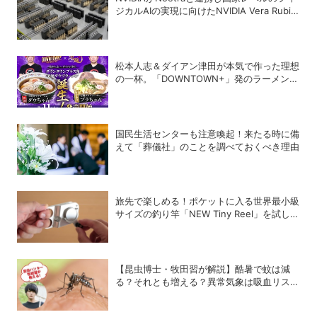
ジカルAIの実現に向けたNVIDIA Vera Rubin
AIファクトリーを構築へ、経済産業省や国内
主要企業が支援
松本人志＆ダイアン津田が本気で作った理想
の一杯。「DOWNTOWN+」発のラーメンを
宅麺.comが完全再現！【PR】
国民生活センターも注意喚起！来たる時に備
えて「葬儀社」のことを調べておくべき理由
旅先で楽しめる！ポケットに入る世界最小級
サイズの釣り竿「NEW Tiny Reel」を試して
みた
【昆虫博士・牧田習が解説】酷暑で蚊は減
る？それとも増える？異常気象は吸血リスク
をどう変えるのか