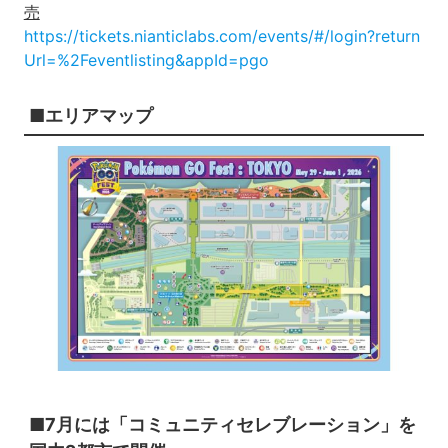
売
https://tickets.nianticlabs.com/events/#/login?return
Url=%2Feventlisting&appId=pgo
■エリアマップ
■7月には「コミュニティセレブレーション」を