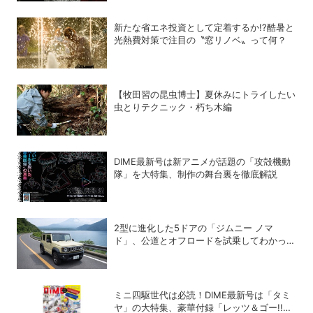
新たな省エネ投資として定着するか!?酷暑と
光熱費対策で注目の〝窓リノベ〟って何？
【牧田習の昆虫博士】夏休みにトライしたい
虫とりテクニック・朽ち木編
DIME最新号は新アニメが話題の「攻殻機動
隊」を大特集、制作の舞台裏を徹底解説
2型に進化した5ドアの「ジムニー ノマ
ド」、公道とオフロードを試乗してわかった
アップデートの全貌
ミニ四駆世代は必読！DIME最新号は「タミ
ヤ」の大特集、豪華付録「レッツ＆ゴー!!」