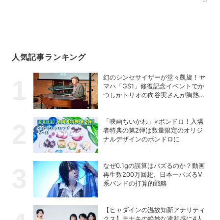
Rec
人気記事ランキング
幻のシンセサイザーが堂々凱旋！ヤ
マハ「GS1」修復記念イベントでか
つしかトリオの向谷実さんが胸熱ト
ーク
「映画ちいかわ」×ボンドロ！入場
者特典の第2弾は数量限定のオリジ
ナルデザインのボンドロに
なぜ0.1gの誤算はバズるのか？動画
再生数200万回超、日本一バズるV
系バンドの打算的戦略
【ヒャダインの温故知新アナリティ
クス】モナキの絶妙な違和感に4人