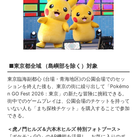
■東京都全域 （島嶼部を除く）対象
東京臨海副都心 (台場・青海地区)の公園会場でのセッ
ションを終えた後も、東京の街に繰り出して「Pokémo
n GO Fest 2026：東京」の新たな冒険に挑戦できる。
街中でのゲームプレイは、公園会場のチケットを持って
いない人も「まち探検チケット」を購入することで参加
できる。
＜虎ノ門ヒルズ＆六本木ヒルズ 特別フォトブース＞
『ポケモン GO』のAR機能を活用し、お気に入りのポ