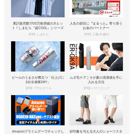
累計販売数1700万枚突破の大ヒッ
人生の節目に〝まるっと〟寄り添う
ト！しまむら『超COOL』シリーズ
お金のパートナー
【PR】しまむら
【PR】三菱UFJ銀行
ビールのうまさが際立つ「仕上げに
ムダ毛ケアこそが夏の清潔感を手に
3分冷凍庫DRY」
入れる方法
【PR】アサヒビール
【PR】パナソニック
Amazonプライムデーでチェックし
好印象を与える大人のショーツスタ