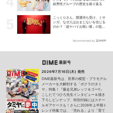
組男性グループの歴史を振り返る
こっくりさん、開運待ち受け、ミサ
ンガ、なぜ人はおまじないを信じる
のか？「超ヤバイお呪い展」の監修
者が語る心理の深層
Recommended by
最新号
2026年7月16日(木) 発売
DIME最新号は、世界の模型・プラモデル
メーカーを大解剖する「ボクラのタミ
ヤ」特集！『爆走兄弟レッツ＆ゴー!!』
こしたてつひろ先生インタビュー＆描き
下ろしピンナップ、特別付録にはスチー
ルギアケースも！さらに2026年上半期ト
レンド特集では、「売れる」より「育て