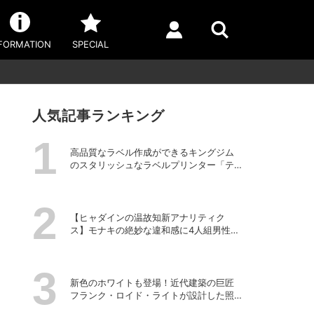
FORMATION
SPECIAL
人気記事ランキング
高品質なラベル作成ができるキングジム
のスタリッシュなラベルプリンター「テ
プラPRO “MARK” SR-MK2」
【ヒャダインの温故知新アナリティク
ス】モナキの絶妙な違和感に4人組男性グ
ループの歴史を振り返る
新色のホワイトも登場！近代建築の巨匠
フランク・ロイド・ライトが設計した照
明器具の復刻シリーズ「TALIESIN」