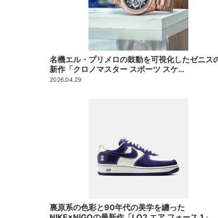
名機エル・プリメロの鼓動を可視化したゼニス
新作「クロノマスター スポーツ スケ…
2026.04.29
裏原系の色彩と90年代の美学を纏った
NIKE×NIGOの最新作「LO2 エア フォース 1」