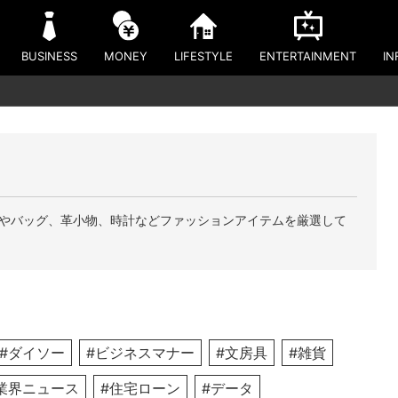
BUSINESS
MONEY
LIFESTYLE
ENTERTAINMENT
IN
やバッグ、革小物、時計などファッションアイテムを厳選して
#ダイソー
#ビジネスマナー
#文房具
#雑貨
業界ニュース
#住宅ローン
#データ