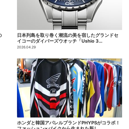
の
日本列島を取り巻く潮流の美を宿したグランドセ
イコーのダイバーズウオッチ「Ushio 3…
2026.04.29
ホンダと韓国アパレルブランドPHYPSがコラボ！
ファッション×バイクから生まれた新し…