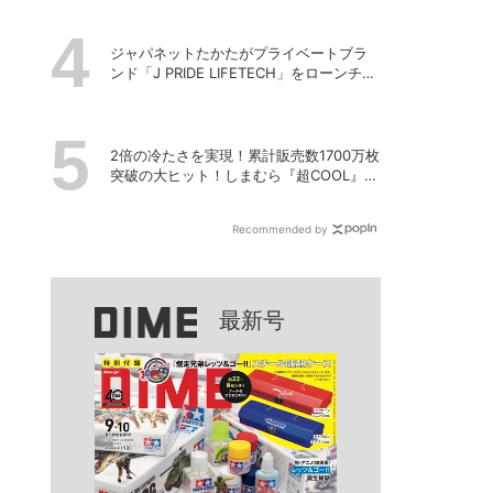
ジャパネットたかたがプライベートブラ
ンド「J PRIDE LIFETECH」をローンチ、
第1弾は水道・電源不要の充電式高圧洗浄
機
2倍の冷たさを実現！累計販売数1700万枚
突破の大ヒット！しまむら『超COOL』シ
リーズの進化がスゴい！【PR】
Recommended by
最新号