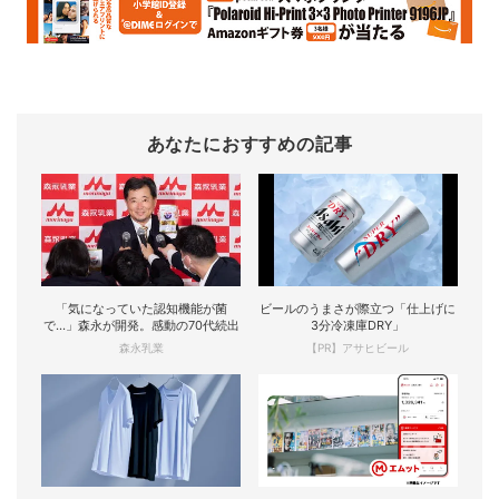
あなたにおすすめの記事
「気になっていた認知機能が菌
ビールのうまさが際立つ「仕上げに
で…」森永が開発。感動の70代続出
3分冷凍庫DRY」
森永乳業
【PR】アサヒビール