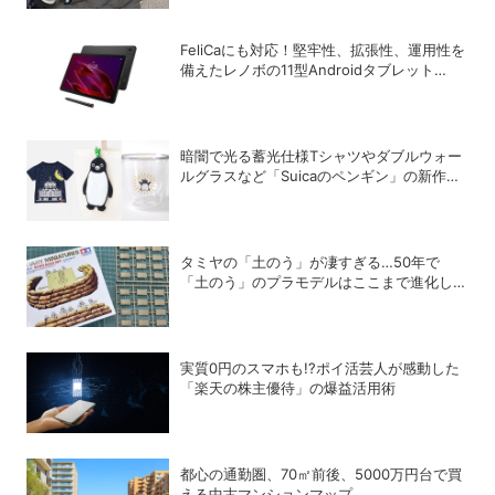
FeliCaにも対応！堅牢性、拡張性、運用性を
備えたレノボの11型Androidタブレット
「ThinkTab X11 Gen 1」
暗闇で光る蓄光仕様Tシャツやダブルウォー
ルグラスなど「Suicaのペンギン」の新作グ
ッズが登場
タミヤの「土のう」が凄すぎる…50年で
「土のう」のプラモデルはここまで進化し
た！
実質0円のスマホも!?ポイ活芸人が感動した
「楽天の株主優待」の爆益活用術
都心の通勤圏、70㎡前後、5000万円台で買
える中古マンションマップ