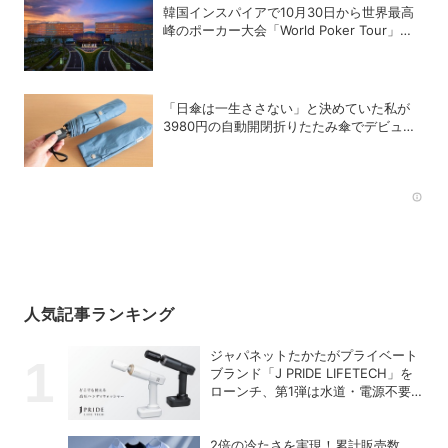
韓国インスパイアで10月30日から世界最高
峰のポーカー大会「World Poker Tour」を
開催
「日傘は一生ささない」と決めていた私が
3980円の自動開閉折りたたみ傘でデビュー
を決めた理由
Rec
人気記事ランキング
ジャパネットたかたがプライベート
ブランド「J PRIDE LIFETECH」を
ローンチ、第1弾は水道・電源不要
の充電式高圧洗浄機
2倍の冷たさを実現！累計販売数