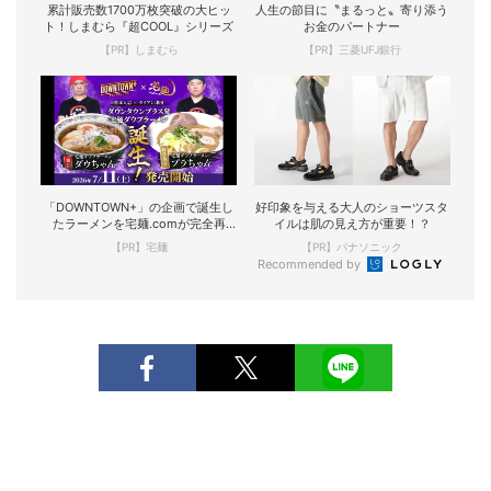
累計販売数1700万枚突破の大ヒッ
人生の節目に〝まるっと〟寄り添う
ト！しまむら『超COOL』シリーズ
お金のパートナー
【PR】しまむら
【PR】三菱UFJ銀行
「DOWNTOWN+」の企画で誕生し
好印象を与える大人のショーツスタ
たラーメンを宅麺.comが完全再
イルは肌の見え方が重要！？
現！
【PR】宅麺
【PR】パナソニック
Recommended by