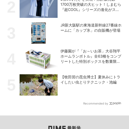
1700万枚突破の大ヒット！しまむら
『超COOL』シリーズの進化がスゴ
い！【PR】
JR新大阪駅の東海道新幹線27番線ホ
ームに「カップ氷」の自販機が登場
伊藤園が『「お～いお茶」大谷翔平
ホームランボトル』全63種をコンプ
リートした特別ボックスを数量限定
で販売
【牧田習の昆虫博士】夏休みにトラ
イしたい虫とりテクニック・池編
Recommended by
最新号