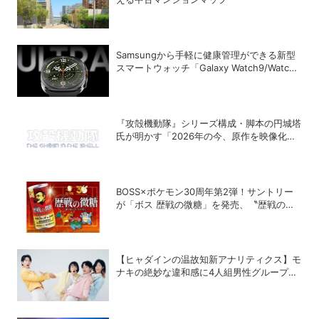
Samsungから手軽に健康管理ができる新型
スマートウォッチ「Galaxy Watch9/Watch
Ultra2」が登場
『攻殻機動隊』シリーズ構成・脚本の円城塔
氏が明かす「2026年の今、原作を映像化す
る意味」
BOSS×ポケモン30周年第2弾！サントリー
が「ボス 歴戦の微糖」を発売、〝歴戦のボ
スＧジャン〟などが当たるキャンペーンも
【ヒャダインの温故知新アナリティクス】モ
ナキの絶妙な違和感に4人組男性グループの
歴史を振り返る