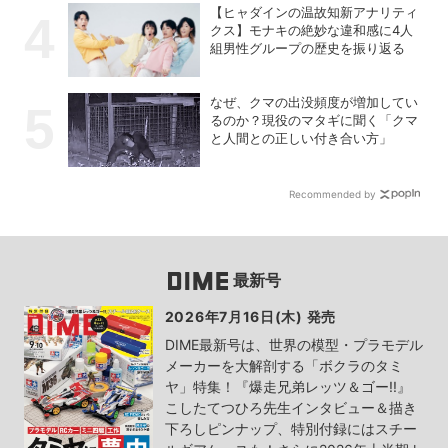
【ヒャダインの温故知新アナリティ
クス】モナキの絶妙な違和感に4人
組男性グループの歴史を振り返る
なぜ、クマの出没頻度が増加してい
るのか？現役のマタギに聞く「クマ
と人間との正しい付き合い方」
Recommended by
最新号
2026年7月16日(木) 発売
DIME最新号は、世界の模型・プラモデル
メーカーを大解剖する「ボクラのタミ
ヤ」特集！『爆走兄弟レッツ＆ゴー!!』
こしたてつひろ先生インタビュー＆描き
下ろしピンナップ、特別付録にはスチー