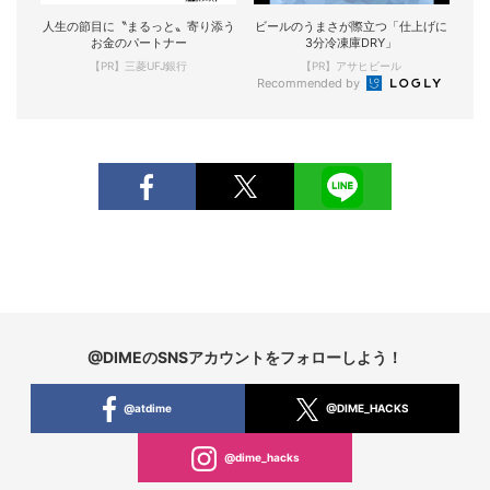
人生の節目に〝まるっと〟寄り添う
ビールのうまさが際立つ「仕上げに
お金のパートナー
3分冷凍庫DRY」
【PR】三菱UFJ銀行
【PR】アサヒビール
Recommended by
@DIMEのSNSアカウントをフォローしよう！
@atdime
@DIME_HACKS
@dime_hacks