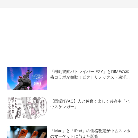
「機動警察パトレイバー EZY」とDIMEの本
格コラボが始動！ビクトリノックス・東洋ス
チール・WILDTHINGS・空調服®との限定ア
イテムついに公開
【図鑑NYAO】人と仲良く楽しく共存中「ハ
ウスケンガー」
「Mac」と「iPad」の価格改定が中古スマホ
のマーケットに与えた影響