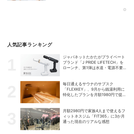
Rec
人気記事ランキング
ジャパネットたかたがプライベート
ブランド「J PRIDE LIFETECH」を
ローンチ、第1弾は水道・電源不要
の充電式高圧洗浄機
毎日通えるサウナのサブスク
「FLEXKEY」、9月から銭湯利用に
特化したプランを月額1980円で提供
開始
月額2980円で家族4人まで使えるフ
ィットネスジム「FIT365」に3か月
通った現在のリアルな感想