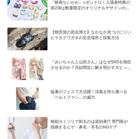
「映画ちいかわ」×ボンドロ！入場者特典の
第2弾は数量限定のオリジナルデザインのボ
ンドロに
【牧田習の昆虫博士】なかなか見つけにくい
ヒラタクワガタの生息場所と採集方法
『みいちゃんと山田さん』はなぜSNSを熱狂
させるのか？完結間近に解き明かす大ヒット
の背景
猛暑のフェスで大活躍！涼風を持ち運べる
「ベルトファン」の威力
毎朝カミソリで剃るのは逆効果!? 専門医が
指摘するヒゲ・鼻毛・耳毛のNGケア