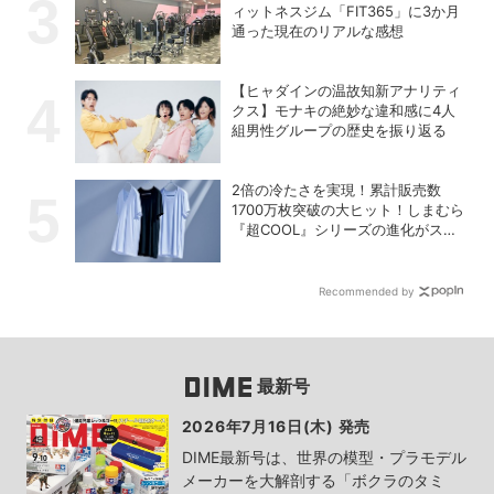
ィットネスジム「FIT365」に3か月
通った現在のリアルな感想
【ヒャダインの温故知新アナリティ
クス】モナキの絶妙な違和感に4人
組男性グループの歴史を振り返る
2倍の冷たさを実現！累計販売数
1700万枚突破の大ヒット！しまむら
『超COOL』シリーズの進化がスゴ
い！【PR】
Recommended by
最新号
2026年7月16日(木) 発売
DIME最新号は、世界の模型・プラモデル
メーカーを大解剖する「ボクラのタミ