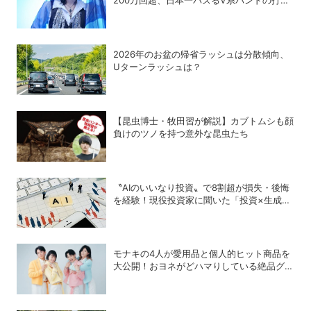
的戦略
2026年のお盆の帰省ラッシュは分散傾向、
Uターンラッシュは？
【昆虫博士・牧田習が解説】カブトムシも顔
負けのツノを持つ意外な昆虫たち
〝AIのいいなり投資〟で8割超が損失・後悔
を経験！現役投資家に聞いた「投資×生成
AI」の正解と不正解
モナキの4人が愛用品と個人的ヒット商品を
大公開！おヨネがどハマりしている絶品グル
メって？