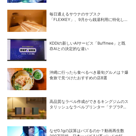
毎日通えるサウナのサブスク
「FLEXKEY」、9月から銭湯利用に特化した
プランを月額1980円で提供開始
KDDIの新しいAIサービス「Buffmee」と既
存AIとの決定的な違い
沖縄に行ったら食べるべき最旬グルメは？爆
食旅で見つけたおすすめの店8選
高品質なラベル作成ができるキングジムのス
タリッシュなラベルプリンター「テプラPRO
“MARK” SR-MK2」
なぜ0.1gの誤算はバズるのか？動画再生数
200万回超、日本一バズるV系バンドの打算