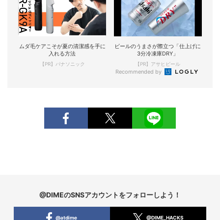
ムダ毛ケアこそが夏の清潔感を手に
ビールのうまさが際立つ「仕上げに
入れる方法
3分冷凍庫DRY」
【PR】パナソニック
【PR】アサヒビール
Recommended by
@DIMEのSNSアカウントをフォローしよう！
@atdime
@DIME_HACKS