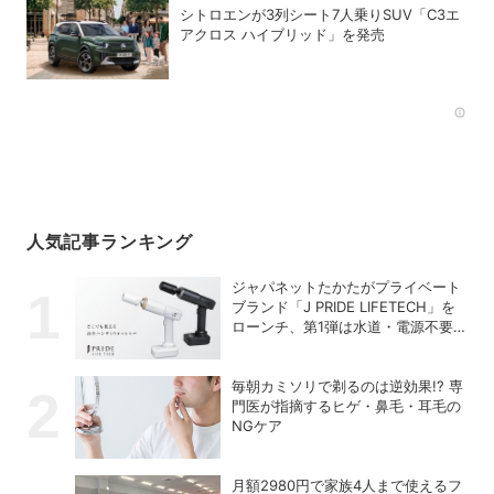
シトロエンが3列シート7人乗りSUV「C3エ
アクロス ハイブリッド」を発売
Rec
人気記事ランキング
ジャパネットたかたがプライベート
ブランド「J PRIDE LIFETECH」を
ローンチ、第1弾は水道・電源不要
の充電式高圧洗浄機
毎朝カミソリで剃るのは逆効果!? 専
門医が指摘するヒゲ・鼻毛・耳毛の
NGケア
月額2980円で家族4人まで使えるフ