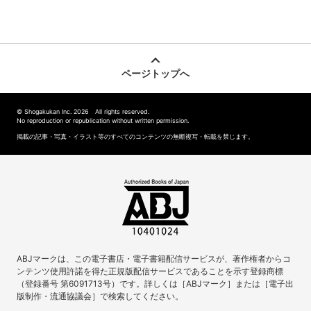
ページトップへ
© Shogakukan Inc. 2026 All rights reserved.
No reproduction or republication without written permission.
掲載の記事・写真・イラスト等のすべてのコンテンツの無断複写・転載を禁じます。
ABJマークは、この電子書店・電子書籍配信サービスが、著作権者からコ
ンテンツ使用許諾を得た正規版配信サービスであることを示す登録商標
（登録番号 第6091713号）です。詳しくは［ABJマーク］または［電子出
版制作・流通協議会］で検索してください。