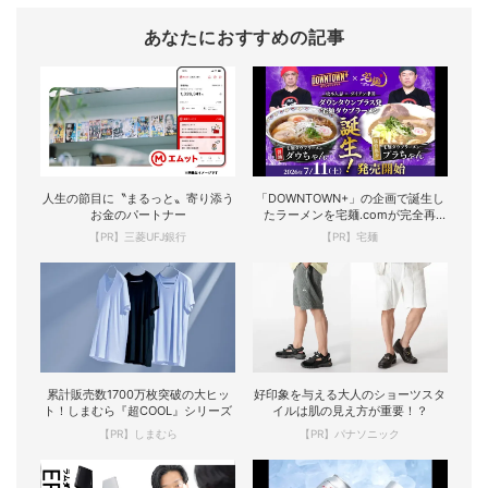
あなたにおすすめの記事
人生の節目に〝まるっと〟寄り添う
「DOWNTOWN+」の企画で誕生し
お金のパートナー
たラーメンを宅麺.comが完全再
現！
【PR】三菱UFJ銀行
【PR】宅麺
累計販売数1700万枚突破の大ヒッ
好印象を与える大人のショーツスタ
ト！しまむら『超COOL』シリーズ
イルは肌の見え方が重要！？
【PR】しまむら
【PR】パナソニック