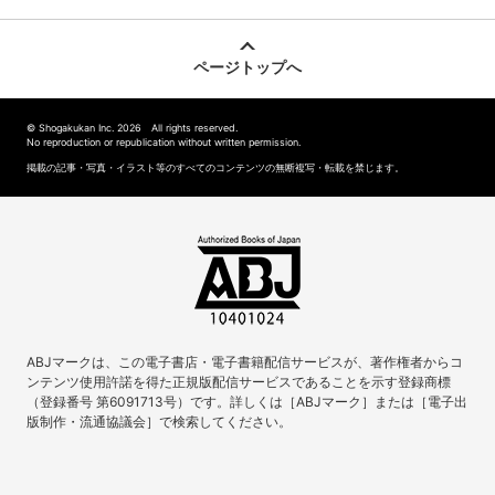
ページトップへ
© Shogakukan Inc. 2026 All rights reserved.
No reproduction or republication without written permission.
掲載の記事・写真・イラスト等のすべてのコンテンツの無断複写・転載を禁じます。
ABJマークは、この電子書店・電子書籍配信サービスが、著作権者からコ
ンテンツ使用許諾を得た正規版配信サービスであることを示す登録商標
（登録番号 第6091713号）です。詳しくは［ABJマーク］または［電子出
版制作・流通協議会］で検索してください。