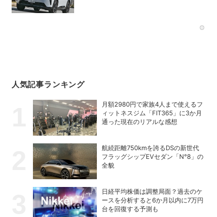
得るか
Rec
人気記事ランキング
月額2980円で家族4人まで使えるフ
ィットネスジム「FIT365」に3か月
通った現在のリアルな感想
航続距離750kmを誇るDSの新世代
フラッグシップEVセダン「N°8」の
全貌
日経平均株価は調整局面？過去のケ
ースを分析すると6か月以内に7万円
台を回復する予測も