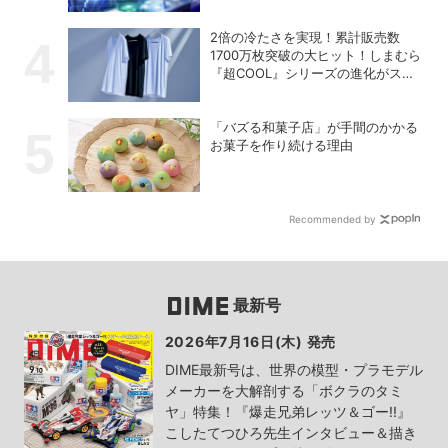
2倍の冷たさを実現！累計販売数
1700万枚突破の大ヒット！しまむら
『超COOL』シリーズの進化がスゴ
い！【PR】
「バズる和菓子店」が手間のかかる
お菓子を作り続ける理由
Recommended by
最新号
2026年7月16日(木) 発売
DIME最新号は、世界の模型・プラモデル
メーカーを大解剖する「ボクラのタミ
ヤ」特集！『爆走兄弟レッツ＆ゴー!!』
こしたてつひろ先生インタビュー＆描き