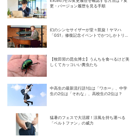
Excelのセル変更履歴を確認する方法は？変
更・バージョン履歴を見る手順
幻のシンセサイザーが堂々凱旋！ヤマハ
「GS1」修復記念イベントでかつしかトリオ
の向谷実さんが胸熱トーク
【牧田習の昆虫博士】うんちを食べるけど美
しくてカッコいい糞虫たち
中高生の最新流行語1位は「ワホー」、中学
生の2位は「それな」、高校生の2位は？
猛暑のフェスで大活躍！涼風を持ち運べる
「ベルトファン」の威力