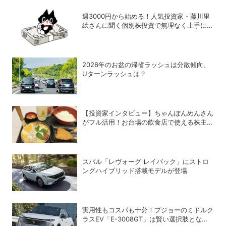
週3000円から始める！人気投資家・藤川里
絵さんに聞く個別株投資で無理なく上手に稼
ぐヒント
2026年のお盆の帰省ラッシュは分散傾向、
Uターンラッシュは？
【投資家インタビュー】ちゃんぽんめんさん
がフル活用！お台場の飲食店で使える株主優
待銘柄まとめ
スバル「レヴォーグ レイバック」にストロ
ングハイブリッド搭載モデルが登場
実用性もコスパも十分！プジョーのミドルク
ラスEV「E-3008GT」は賢い選択肢となり