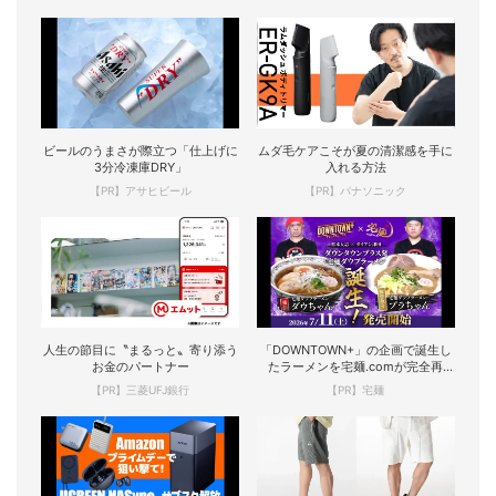
ビールのうまさが際立つ「仕上げに
ムダ毛ケアこそが夏の清潔感を手に
3分冷凍庫DRY」
入れる方法
【PR】アサヒビール
【PR】パナソニック
人生の節目に〝まるっと〟寄り添う
「DOWNTOWN+」の企画で誕生し
お金のパートナー
たラーメンを宅麺.comが完全再
現！
【PR】三菱UFJ銀行
【PR】宅麺