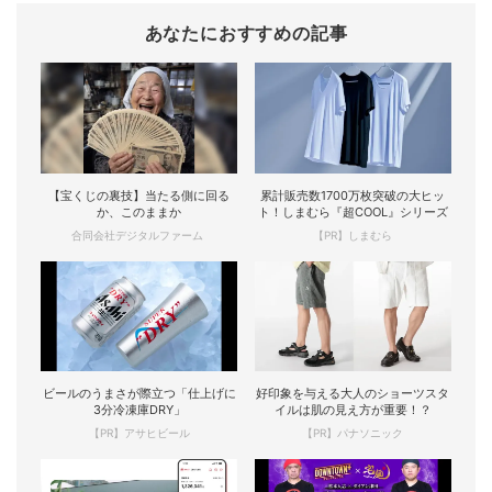
あなたにおすすめの記事
【宝くじの裏技】当たる側に回る
累計販売数1700万枚突破の大ヒッ
か、このままか
ト！しまむら『超COOL』シリーズ
合同会社デジタルファーム
【PR】しまむら
ビールのうまさが際立つ「仕上げに
好印象を与える大人のショーツスタ
3分冷凍庫DRY」
イルは肌の見え方が重要！？
【PR】アサヒビール
【PR】パナソニック