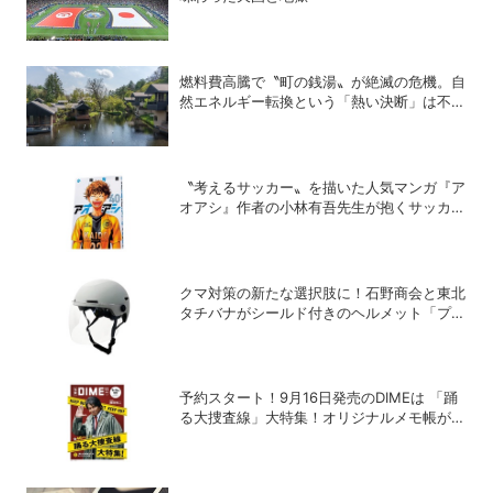
燃料費高騰で〝町の銭湯〟が絶滅の危機。自
然エネルギー転換という「熱い決断」は不可
欠か？
〝考えるサッカー〟を描いた人気マンガ『ア
オアシ』作者の小林有吾先生が抱くサッカー
への熱き思い
クマ対策の新たな選択肢に！石野商会と東北
タチバナがシールド付きのヘルメット「プロ
テクト・ライト」を開発
予約スタート！9月16日発売のDIMEは 「踊
る大捜査線」大特集！オリジナルメモ帳が特
別付録に！