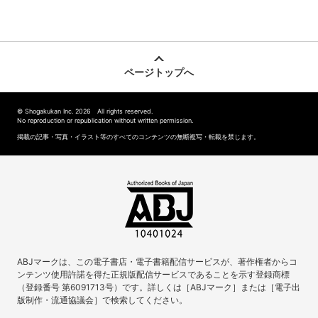
ページトップへ
© Shogakukan Inc. 2026 All rights reserved.
No reproduction or republication without written permission.
掲載の記事・写真・イラスト等のすべてのコンテンツの無断複写・転載を禁じます。
ABJマークは、この電子書店・電子書籍配信サービスが、著作権者からコ
ンテンツ使用許諾を得た正規版配信サービスであることを示す登録商標
（登録番号 第6091713号）です。詳しくは［ABJマーク］または［電子出
版制作・流通協議会］で検索してください。