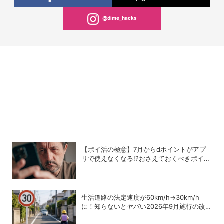
@dime_hacks
【ポイ活の極意】7月からdポイントがアプ
リで使えなくなる!?おさえておくべきポイン
トと注意点
生活道路の法定速度が60km/h→30km/h
に！知らないとヤバい2026年9月施行の改
正内容を弁護士が解説