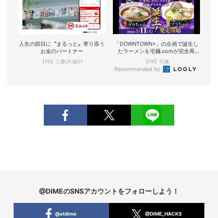
人生の節目に〝まるっと〟寄り添う
「DOWNTOWN+」の企画で誕生し
お金のパートナー
たラーメンを宅麺.comが完全再
現！
【PR】三菱UFJ銀行
【PR】宅麺
Recommended by
@DIMEのSNSアカウントをフォローしよう！
@atdime
@DIME_HACKS