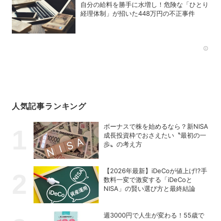
自分の給料を勝手に水増し！危険な「ひとり
経理体制」が招いた448万円の不正事件
Rec
人気記事ランキング
ボーナスで株を始めるなら？新NISA
成長投資枠でおさえたい〝最初の一
歩〟の考え方
【2026年最新】iDeCoが値上げ!?手
数料一変で激変する「iDeCoと
NISA」の賢い選び方と最終結論
週3000円で人生が変わる！55歳で