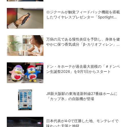
ロジクールが触覚フィードバック機能を搭載
したワイヤレスプレゼンター「Spotlight
2」を発売
万病の元である慢性炎症を予防し、身体を健
やかに保つ香気成分「β-カリオフィレン」
とは？
ドン・キホーテが過去最大規模の「＃ドンペ
ン生誕祭2026」を9月1日からスタート
JR新大阪駅の東海道新幹線27番線ホームに
「カップ氷」の自販機が登場
日本代表が4‐0で圧勝した地、モンテレイで
味わった天国と地獄