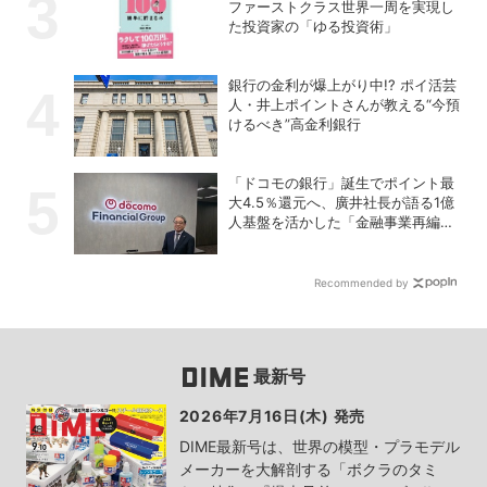
ファーストクラス世界一周を実現し
た投資家の「ゆる投資術」
銀行の金利が爆上がり中!? ポイ活芸
人・井上ポイントさんが教える“今預
けるべき”高金利銀行
「ドコモの銀行」誕生でポイント最
大4.5％還元へ、廣井社長が語る1億
人基盤を活かした「金融事業再編」
の真価
Recommended by
最新号
2026年7月16日(木) 発売
DIME最新号は、世界の模型・プラモデル
メーカーを大解剖する「ボクラのタミ