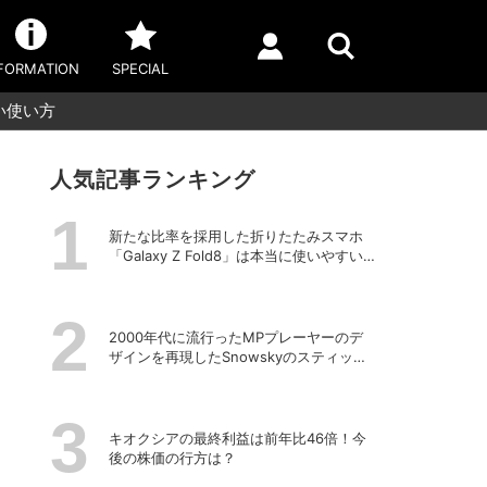
FORMATION
SPECIAL
い使い方
人気記事ランキング
新たな比率を採用した折りたたみスマホ
「Galaxy Z Fold8」は本当に使いやすい
のか？
2000年代に流行ったMPプレーヤーのデ
ザインを再現したSnowskyのスティック
型ポータブルオーディオプレーヤー
「ECHO NANO」
キオクシアの最終利益は前年比46倍！今
後の株価の行方は？