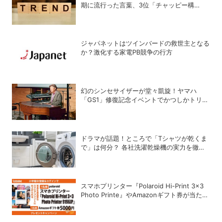
期に流行った言葉、3位「チャッピー構
文」、2位「メロい」、1位は？
ジャパネットはツインバードの救世主となる
か？激化する家電PB競争の行方
幻のシンセサイザーが堂々凱旋！ヤマハ
「GS1」修復記念イベントでかつしかトリオ
の向谷実さんが胸熱トーク
ドラマが話題！ところで「Tシャツが乾くま
で」は何分？ 各社洗濯乾燥機の実力を徹底
比較してみた
スマホプリンター『Polaroid Hi-Print 3×3
Photo Printe』やAmazonギフト券が当た
る！プレゼントキャンペーンがスタート【8
月26日締切】