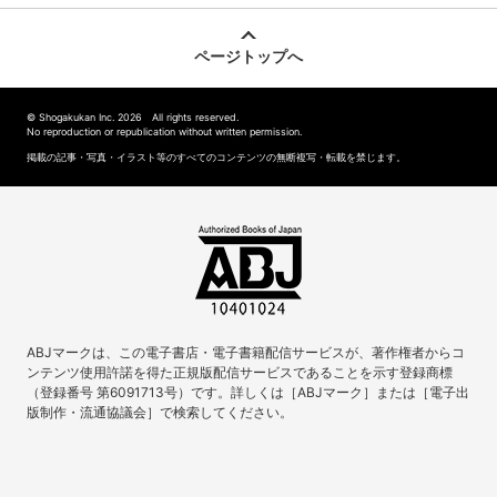
ページトップへ
© Shogakukan Inc. 2026 All rights reserved.
No reproduction or republication without written permission.
掲載の記事・写真・イラスト等のすべてのコンテンツの無断複写・転載を禁じます。
ABJマークは、この電子書店・電子書籍配信サービスが、著作権者からコ
ンテンツ使用許諾を得た正規版配信サービスであることを示す登録商標
（登録番号 第6091713号）です。詳しくは［ABJマーク］または［電子出
版制作・流通協議会］で検索してください。