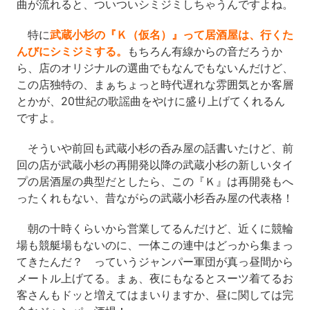
曲が流れると、ついついシミジミしちゃうんですよね。
特に
武蔵小杉の『Ｋ（仮名）』って居酒屋は、行くた
んびにシミジミする。
もちろん有線からの音だろうか
ら、店のオリジナルの選曲でもなんでもないんだけど、
この店独特の、まぁちょっと時代遅れな雰囲気とか客層
とかが、20世紀の歌謡曲をやけに盛り上げてくれるん
ですよ。
そういや前回も武蔵小杉の呑み屋の話書いたけど、前
回の店が武蔵小杉の再開発以降の武蔵小杉の新しいタイ
プの居酒屋の典型だとしたら、この『Ｋ』は再開発もへ
ったくれもない、昔ながらの武蔵小杉呑み屋の代表格！
朝の十時くらいから営業してるんだけど、近くに競輪
場も競艇場もないのに、一体この連中はどっから集まっ
てきたんだ？ っていうジャンパー軍団が真っ昼間から
メートル上げてる。まぁ、夜にもなるとスーツ着てるお
客さんもドッと増えてはまいりますか、昼に関しては完