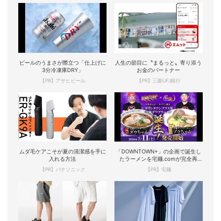
ビールのうまさが際立つ「仕上げに
人生の節目に〝まるっと〟寄り添う
3分冷凍庫DRY」
お金のパートナー
【PR】アサヒビール
【PR】三菱UFJ銀行
ムダ毛ケアこそが夏の清潔感を手に
「DOWNTOWN+」の企画で誕生し
入れる方法
たラーメンを宅麺.comが完全再
現！
【PR】パナソニック
【PR】宅麺