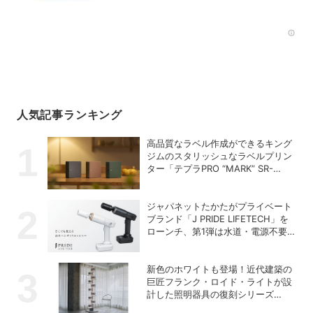
Rec
人気記事ランキング
高品質なラベル作成ができるキング
ジムのスタリッシュなラベルプリン
ター「テプラPRO “MARK” SR-
MK2」
ジャパネットたかたがプライベート
ブランド「J PRIDE LIFETECH」を
ローンチ、第1弾は水道・電源不要
の充電式高圧洗浄機
新色のホワイトも登場！近代建築の
巨匠フランク・ロイド・ライトが設
計した照明器具の復刻シリーズ
「TALIESIN」