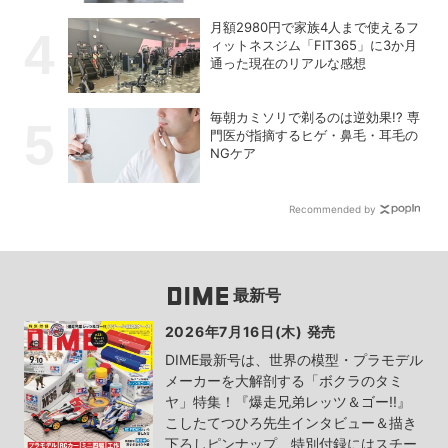
月額2980円で家族4人まで使えるフ
ィットネスジム「FIT365」に3か月
通った現在のリアルな感想
毎朝カミソリで剃るのは逆効果!? 専
門医が指摘するヒゲ・鼻毛・耳毛の
NGケア
Recommended by
最新号
2026年7月16日(木) 発売
DIME最新号は、世界の模型・プラモデル
メーカーを大解剖する「ボクラのタミ
ヤ」特集！『爆走兄弟レッツ＆ゴー!!』
こしたてつひろ先生インタビュー＆描き
下ろしピンナップ、特別付録にはスチー