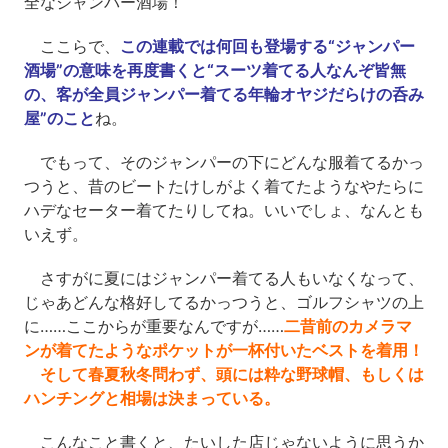
全なジャンパー酒場！
ここらで、
この連載では何回も登場する“ジャンパー
酒場”の意味を再度書くと“スーツ着てる人なんぞ皆無
の、客が全員ジャンパー着てる年輪オヤジだらけの呑み
屋”のこと
ね。
でもって、そのジャンパーの下にどんな服着てるかっ
つうと、昔のビートたけしがよく着てたようなやたらに
ハデなセーター着てたりしてね。いいでしょ、なんとも
いえず。
さすがに夏にはジャンパー着てる人もいなくなって、
じゃあどんな格好してるかっつうと、ゴルフシャツの上
に……ここからが重要なんですが……
二昔前のカメラマ
ンが着てたようなポケットが一杯付いたベストを着用！
そして春夏秋冬問わず、頭には粋な野球帽、もしくは
ハンチングと相場は決まっている。
こんなこと書くと、たいした店じゃないように思うか