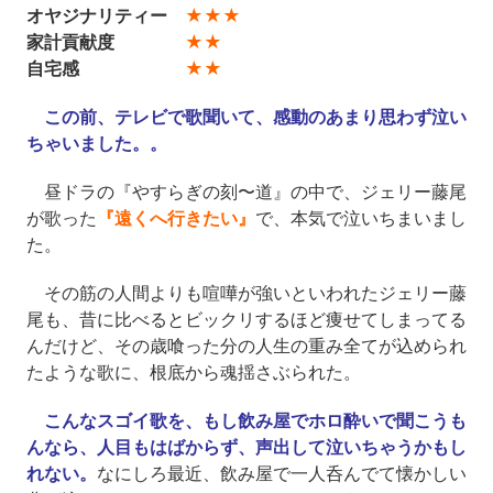
オヤジナリティー
★★★
家計貢献度
★★
自宅感
★★
この前、テレビで歌聞いて、感動のあまり思わず泣い
ちゃいました。。
昼ドラの『やすらぎの刻〜道』の中で、ジェリー藤尾
が歌った
『遠くへ行きたい』
で、本気で泣いちまいまし
た。
その筋の人間よりも喧嘩が強いといわれたジェリー藤
尾も、昔に比べるとビックリするほど痩せてしまってる
んだけど、その歳喰った分の人生の重み全てが込められ
たような歌に、根底から魂揺さぶられた。
こんなスゴイ歌を、もし飲み屋でホロ酔いで聞こうも
んなら、人目もはばからず、声出して泣いちゃうかもし
れない。
なにしろ最近、飲み屋で一人呑んでて懐かしい