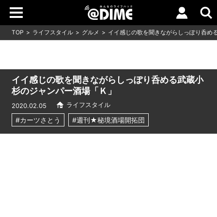
TOP
ライフスタイル
グルメ
イイ感じの歌を聞きながらしっぽり呑め
イイ感じの歌を聞きながらしっぽり呑める武蔵小
杉のジャンパー酒場「Ｋ」
ライフスタイル
2020.02.05
#カーツさとう
#週刊★秘境酒場開拓団
Loaded
:
10.83%
/
Unmute