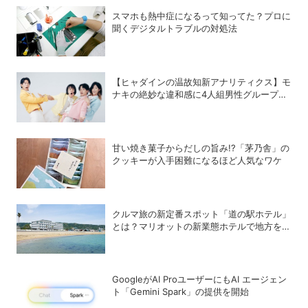
スマホも熱中症になるって知ってた？プロに
聞くデジタルトラブルの対処法
【ヒャダインの温故知新アナリティクス】モ
ナキの絶妙な違和感に4人組男性グループの
歴史を振り返る
甘い焼き菓子からだしの旨み!?「茅乃舎」の
クッキーが入手困難になるほど人気なワケ
クルマ旅の新定番スポット「道の駅ホテル」
とは？マリオットの新業態ホテルで地方を満
喫する方法
GoogleがAI ProユーザーにもAI エージェン
ト「Gemini Spark」の提供を開始