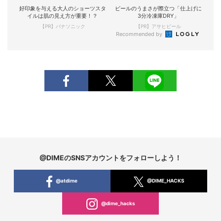
好印象を与える大人のショーツスタ
ビールのうまさが際立つ「仕上げに
イルは肌の見え方が重要！？
3分冷凍庫DRY」
【PR】パナソニック
【PR】アサヒビール
Recommended by
@DIMEのSNSアカウントをフォローしよう！
@atdime
@DIME_HACKS
@dime_hacks