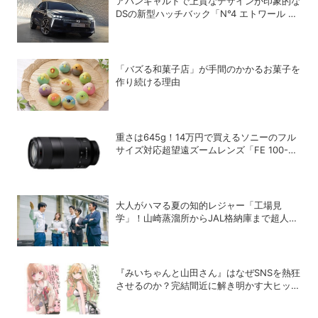
アバンギャルドで上質なデザインが印象的な
DSの新型ハッチバック「N°4 エトワール ハ
イブリッド」
「バズる和菓子店」が手間のかかるお菓子を
作り続ける理由
重さは645g！14万円で買えるソニーのフル
サイズ対応超望遠ズームレンズ「FE 100-
400mm F5.6-8 OSS」
大人がハマる夏の知的レジャー「工場見
学」！山崎蒸溜所からJAL格納庫まで超人気
施設の〝予約の取り方〟ガイド
『みいちゃんと山田さん』はなぜSNSを熱狂
させるのか？完結間近に解き明かす大ヒット
の背景