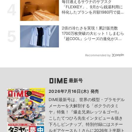
毎日通えるサウナのサブスク
「FLEXKEY」、9月から銭湯利用に
特化したプランを月額1980円で提供
開始
2倍の冷たさを実現！累計販売数
1700万枚突破の大ヒット！しまむら
『超COOL』シリーズの進化がスゴ
い！【PR】
Recommended by
最新号
2026年7月16日(木) 発売
DIME最新号は、世界の模型・プラモデル
メーカーを大解剖する「ボクラのタミ
ヤ」特集！『爆走兄弟レッツ＆ゴー!!』
こしたてつひろ先生インタビュー＆描き
下ろしピンナップ、特別付録にはスチー
ルギアケースも！さらに2026年上半期ト