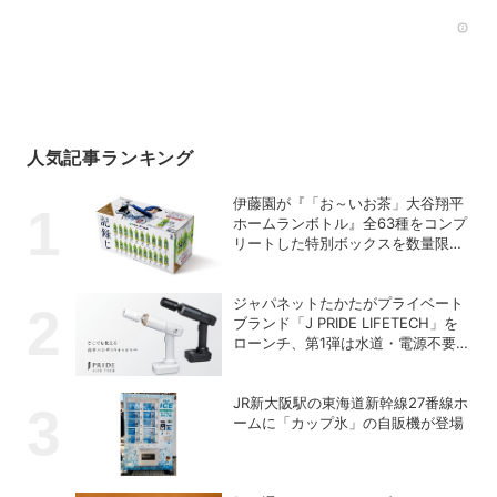
Rec
人気記事ランキング
伊藤園が『「お～いお茶」大谷翔平
ホームランボトル』全63種をコンプ
リートした特別ボックスを数量限定
で販売
ジャパネットたかたがプライベート
ブランド「J PRIDE LIFETECH」を
ローンチ、第1弾は水道・電源不要
の充電式高圧洗浄機
JR新大阪駅の東海道新幹線27番線ホ
ームに「カップ氷」の自販機が登場