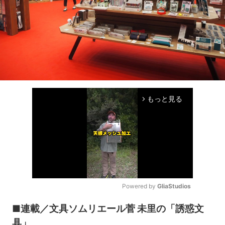
もっと見る
arrow_forward_ios
Powered by 
GliaStudios
Mute
■連載／文具ソムリエール菅 未里の「誘惑文
具」