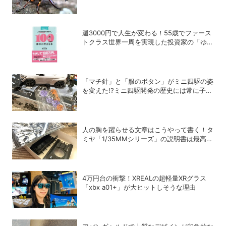
週3000円で人生が変わる！55歳でファース
トクラス世界一周を実現した投資家の「ゆる
投資術」
「マチ針」と「服のボタン」がミニ四駆の姿
を変えた!?ミニ四駆開発の歴史には常に子ど
もたちのアイデアがあった！
人の胸を躍らせる文章はこうやって書く！タ
ミヤ「1/35MMシリーズ」の説明書は最高の
教科書だ
4万円台の衝撃！XREALの超軽量XRグラス
「xbx a01+」が大ヒットしそうな理由