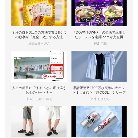
８月のロト6はこの方法で買え!!６つ
「DOWNTOWN+」の企画で誕生し
の数字が『完全一致』する方法
たラーメンを宅麺.comが完全再
現！
株式会社MURA
【PR】宅麺
人生の節目に〝まるっと〟寄り添う
累計販売数1700万枚突破の大ヒッ
お金のパートナー
ト！しまむら『超COOL』シリーズ
【PR】三菱UFJ銀行
【PR】しまむら