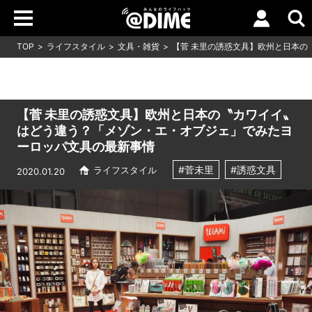
TOP
ライフスタイル
文具・雑貨
【菅 未里の誘惑文具】欧州と日本の
【菅 未里の誘惑文具】欧州と日本の〝カワイイ〟
はどう違う？「メゾン・エ・オブジェ」でみたヨ
ーロッパ文具の最新事情
#菅未里
#誘惑文具
ライフスタイル
2020.01.20