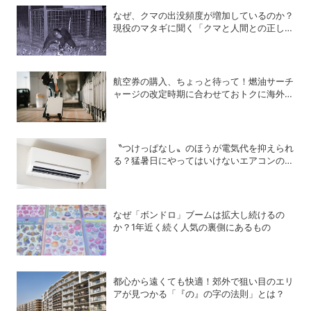
なぜ、クマの出没頻度が増加しているのか？
現役のマタギに聞く「クマと人間との正しい
付き合い方」
航空券の購入、ちょっと待って！燃油サーチ
ャージの改定時期に合わせておトクに海外航
空券を買う方法
〝つけっぱなし〟のほうが電気代を抑えられ
る？猛暑日にやってはいけないエアコンの使
い方
なぜ「ボンドロ」ブームは拡大し続けるの
か？1年近く続く人気の裏側にあるもの
都心から遠くても快適！郊外で狙い目のエリ
アが見つかる「『の』の字の法則」とは？