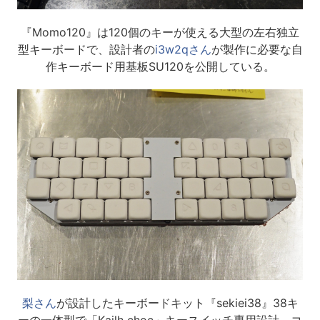
『Momo120』は120個のキーが使える大型の左右独立
型キーボードで、設計者の
i3w2qさん
が製作に必要な自
作キーボード用基板SU120を公開している。
梨さん
が設計したキーボードキット『sekiei38』38キ