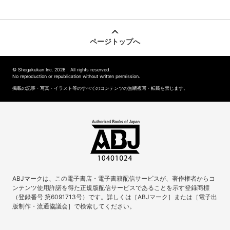
ページトップへ
© Shogakukan Inc. 2026 All rights reserved.
No reproduction or republication without written permission.
掲載の記事・写真・イラスト等のすべてのコンテンツの無断複写・転載を禁じます。
ABJマークは、この電子書店・電子書籍配信サービスが、著作権者からコ
ンテンツ使用許諾を得た正規版配信サービスであることを示す登録商標
（登録番号 第6091713号）です。詳しくは［ABJマーク］または［電子出
版制作・流通協議会］で検索してください。