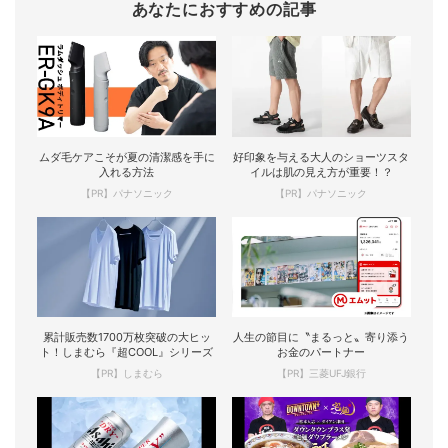
あなたにおすすめの記事
ムダ毛ケアこそが夏の清潔感を手に
好印象を与える大人のショーツスタ
入れる方法
イルは肌の見え方が重要！？
【PR】パナソニック
【PR】パナソニック
累計販売数1700万枚突破の大ヒッ
人生の節目に〝まるっと〟寄り添う
ト！しまむら『超COOL』シリーズ
お金のパートナー
【PR】しまむら
【PR】三菱UFJ銀行