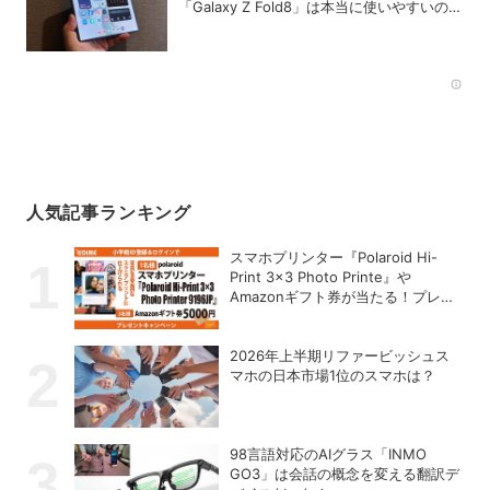
「Galaxy Z Fold8」は本当に使いやすいの
か？
Rec
人気記事ランキング
スマホプリンター『Polaroid Hi-
Print 3×3 Photo Printe』や
Amazonギフト券が当たる！プレゼ
ントキャンペーンがスタート【8月
26日締切】
2026年上半期リファービッシュス
マホの日本市場1位のスマホは？
98言語対応のAIグラス「INMO
GO3」は会話の概念を変える翻訳デ