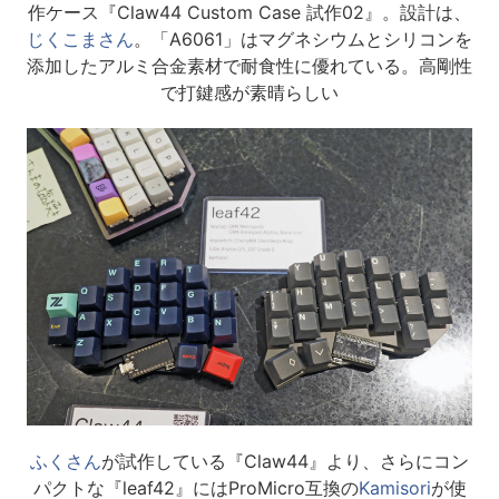
作ケース『Claw44 Custom Case 試作02』。設計は、
じくこまさん
。「A6061」はマグネシウムとシリコンを
添加したアルミ合金素材で耐食性に優れている。高剛性
で打鍵感が素晴らしい
ふくさん
が試作している『Claw44』より、さらにコン
パクトな『leaf42』にはProMicro互換の
Kamisori
が使