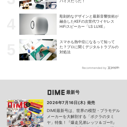
バイスだった！
彫刻的なデザインと最新音響技術が
融合したKEFの次世代ワイヤレス
HiFiスピーカー「LS LUXE」
スマホも熱中症になるって知って
た？プロに聞くデジタルトラブルの
対処法
Recommended by
最新号
2026年7月16日(木) 発売
DIME最新号は、世界の模型・プラモデル
メーカーを大解剖する「ボクラのタミ
ヤ」特集！『爆走兄弟レッツ＆ゴー!!』