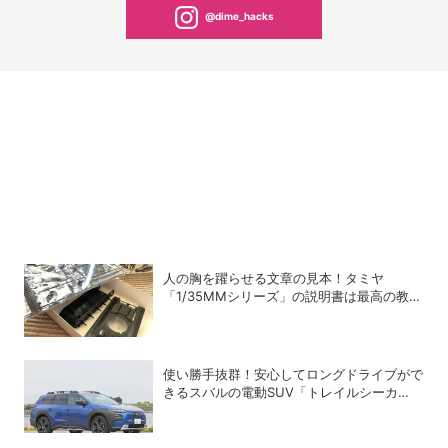
@dime_hacks
人の胸を躍らせる文章の見本！タミヤ
「1/35MMシリーズ」の説明書は最高の教科
書だった
使い勝手抜群！安心してロングドライブがで
きるスバルの電動SUV「トレイルシーカ
ー」の魅力