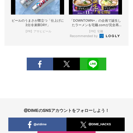
ビールのうまさが際立つ「仕上げに
「DOWNTOWN+」の企画で誕生し
3分冷凍庫DRY」
たラーメンを宅麺.comが完全再
現！
【PR】アサヒビール
【PR】宅麺
Recommended by
@DIMEのSNSアカウントをフォローしよう！
@atdime
@DIME_HACKS