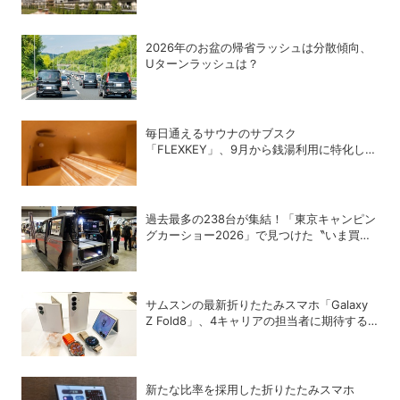
2026年のお盆の帰省ラッシュは分散傾向、
Uターンラッシュは？
毎日通えるサウナのサブスク
「FLEXKEY」、9月から銭湯利用に特化した
プランを月額1980円で提供開始
過去最多の238台が集結！「東京キャンピン
グカーショー2026」で見つけた〝いま買う
べき〟注目モデル
サムスンの最新折りたたみスマホ「Galaxy
Z Fold8」、4キャリアの担当者に期待する
ポイントについて聞いてみた
新たな比率を採用した折りたたみスマホ