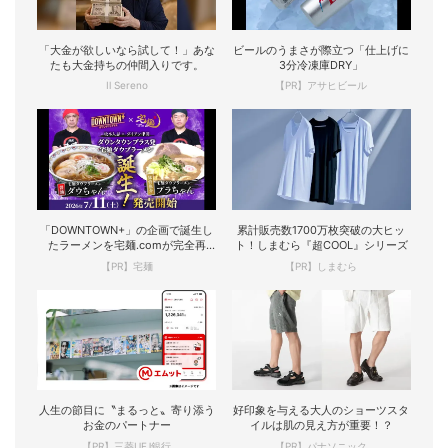
「大金が欲しいなら試して！」あな
ビールのうまさが際立つ「仕上げに
たも大金持ちの仲間入りです。
3分冷凍庫DRY」
Il Sereno
【PR】アサヒビール
「DOWNTOWN+」の企画で誕生し
累計販売数1700万枚突破の大ヒッ
たラーメンを宅麺.comが完全再
ト！しまむら『超COOL』シリーズ
現！
【PR】宅麺
【PR】しまむら
人生の節目に〝まるっと〟寄り添う
好印象を与える大人のショーツスタ
お金のパートナー
イルは肌の見え方が重要！？
【PR】三菱UFJ銀行
【PR】パナソニック