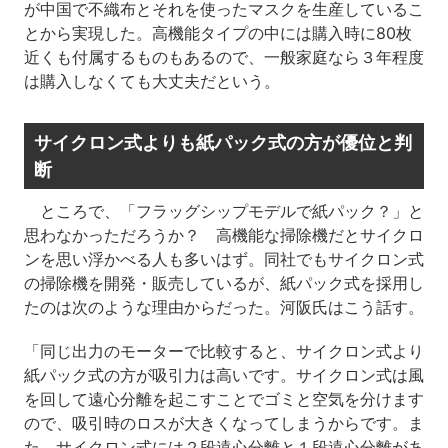
が中国で不織布とそれを使ったマスクを生産しているこ
とから実現した。高機能タイプの中には購入時に80枚
近くも付属するものもあるので、一般家庭なら３年程度
は購入しなくても大丈夫だという。
サイクロン式よりも紙パック式の方が優位と判
断
ところで、「フラッグシップモデルで紙パック？」と
思わなかっただろうか？ 高機能な掃除機だとサイクロ
ンを思い浮かべる人も多いはず。同社でもサイクロン式
の掃除機を開発・販売しているが、紙パック式を採用し
たのは次のような理由からだった。河阪氏はこう話す。
「同じ出力のモーターで比較すると、サイクロン式より
紙パック式の方が吸引力は高いです。サイクロン式は風
を回して遠心分離を起こすことでゴミと空気を分けます
ので、吸引時のロスが大きくなってしまうからです。ま
た、サイクロン式には２段遠心分離と１段遠心分離があ