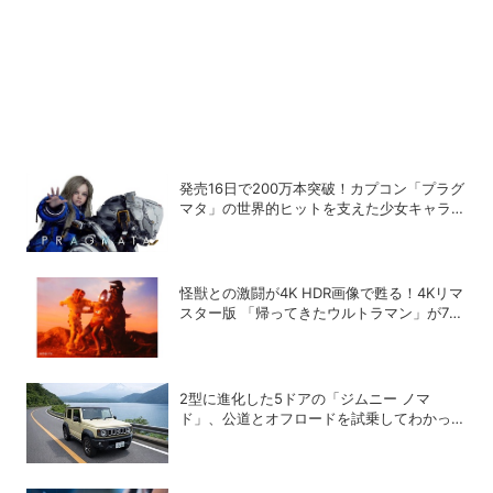
発売16日で200万本突破！カプコン「プラグ
マタ」の世界的ヒットを支えた少女キャラの
存在
怪獣との激闘が4K HDR画像で甦る！4Kリマ
スター版 「帰ってきたウルトラマン」が7月
31日よりNHK BSプレミアム4Kで放送開始
2型に進化した5ドアの「ジムニー ノマ
ド」、公道とオフロードを試乗してわかった
アップデートの全貌