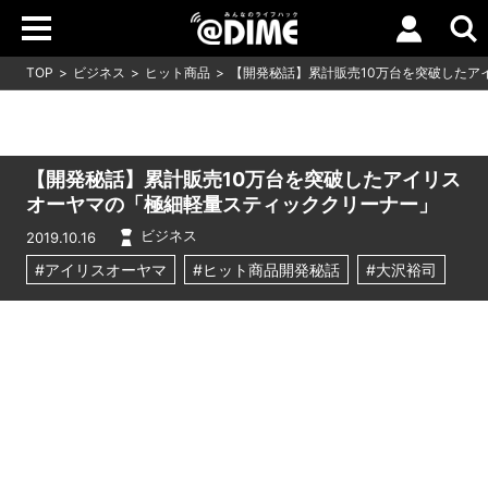
TOP
ビジネス
ヒット商品
【開発秘話】累計販売10万台を突破したア
【開発秘話】累計販売10万台を突破したアイリス
オーヤマの「極細軽量スティッククリーナー」
ビジネス
2019.10.16
#アイリスオーヤマ
#ヒット商品開発秘話
#大沢裕司
Loaded
:
4.55%
/
Unmute