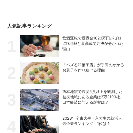
人気記事ランキング
飲酒運転で退職金1620万円がゼロ
に!?地裁と最高裁で判決が分かれた
理由
「バズる和菓子店」が手間のかかる
お菓子を作り続ける理由
熊本地震で震度5強以上を観測した
被災地域にある企業は2万2193社、
日本経済に与える影響は？
2028年卒東大生・京大生の就活人
気企業ランキング、1位は？