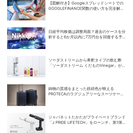
【図解付き】Googleスプレッドシートでの
GOOGLEFINANCE関数の使い方を完全解
説！株価や為替レートを自動取得する方法
日経平均株価は調整局面？過去のケースを分
析すると6か月以内に7万円台を回復する予
測も
ソーダストリームから希釈タイプの飲む酢
「ソーダストリーム くだものVinegar」が登
場
鋳物の質感をまとった鉄紺色が映える
PROTECAのラグジュアリーなスーツケース
「INRYU LTD2」
ジャパネットたかたがプライベートブランド
「J PRIDE LIFETECH」をローンチ、第1弾
は水道・電源不要の充電式高圧洗浄機