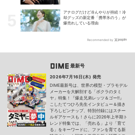
アナログだけど冷んやりが持続！冷
却グッズの新定番「携帯氷のう」が
爆売れしている理由
Recommended by
最新号
2026年7月16日(木) 発売
DIME最新号は、世界の模型・プラモデル
メーカーを大解剖する「ボクラのタミ
ヤ」特集！『爆走兄弟レッツ＆ゴー!!』
こしたてつひろ先生インタビュー＆描き
下ろしピンナップ、特別付録にはスチー
ルギアケースも！さらに2026年上半期ト
レンド特集では、「売れる」より「育て
る」をキーワードに、ファンを育てる新