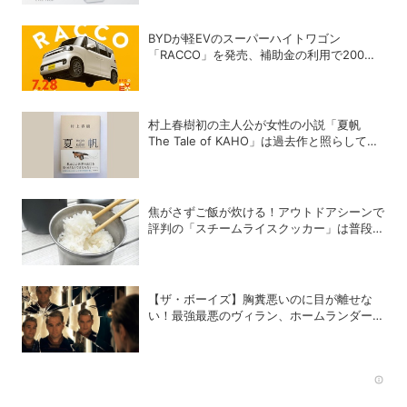
BYDが軽EVのスーパーハイトワゴン
「RACCO」を発売、補助金の利用で200万
円以下に
村上春樹初の主人公が女性の小説「夏帆
The Tale of KAHO」は過去作と照らして読
むと何倍も楽しめる理由
焦がさずご飯が炊ける！アウトドアシーンで
評判の「スチームライスクッカー」は普段使
いもOK
【ザ・ボーイズ】胸糞悪いのに目が離せな
い！最強最悪のヴィラン、ホームランダーの
歪んだ魅力について語らせて！
Rec