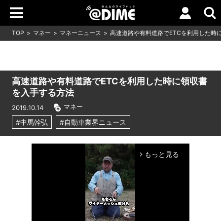
TOP
マネー
マネーニュース
高速道路や有料道路でETCを利用した時
高速道路や有料道路でETCを利用した時に領収書
を入手する方法
マネー
2019.10.14
#中馬幹弘
#自動車業界ニュース
もっと見る
arrow_forward_ios