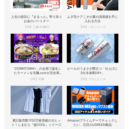
人生の節目に〝まるっと〟寄り添う
ムダ毛ケアこそが夏の清潔感を手に
お金のパートナー
入れる方法
【PR】三菱UFJ銀行
【PR】パナソニック
「DOWNTOWN+」の企画で誕生し
ビールのうまさが際立つ「仕上げに
たラーメンを宅麺.comが完全再
3分冷凍庫DRY」
現！
【PR】宅麺
【PR】アサヒビール
累計販売数1700万枚突破の大ヒッ
Amazonプライムデーでチェックし
ト！しまむら『超COOL』シリーズ
たい、注目のUGREEN製品