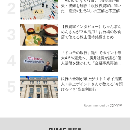
〝AIのいいなり投資〟で8割超が損
失・後悔を経験！現役投資家に聞い
た「投資×生成AI」の正解と不正解
【投資家インタビュー】ちゃんぽん
めんさんがフル活用！お台場の飲食
店で使える株主優待銘柄まとめ
「ドコモの銀行」誕生でポイント最
大4.5％還元へ、廣井社長が語る1億
人基盤を活かした「金融事業再編」
の真価
銀行の金利が爆上がり中!? ポイ活芸
人・井上ポイントさんが教える“今預
けるべき”高金利銀行
Recommended by