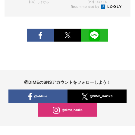
【PR】しまむら
【PR】UGREEN
Recommended by
@DIMEのSNSアカウントをフォローしよう！
@atdime
@DIME_HACKS
@dime_hacks