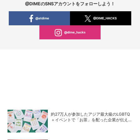
@DIMEのSNSアカウントをフォローしよう！
@atdime
@DIME_HACKS
@dime_hacks
約27万人が参加したアジア最大級のLGBTQ
＋イベントで「お茶」を配った企業が伝えた
かったこととは