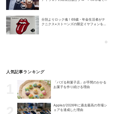
成長
分別よりロック魂！69歳・年金生活者がテ
クニクス×ストーンズの限定イヤフォンを衝
動買いしてしまった理由
Rec
人気記事ランキング
「バズる和菓子店」が手間のかかる
お菓子を作り続ける理由
Appleが2026年に過去最⾼の市場シ
ェアを達成した理由