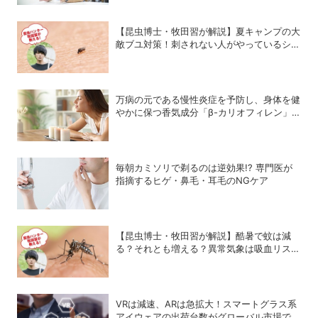
は？
【昆虫博士・牧田習が解説】夏キャンプの大
敵ブユ対策！刺されない人がやっているシン
プル習慣
万病の元である慢性炎症を予防し、身体を健
やかに保つ香気成分「β-カリオフィレン」
とは？
毎朝カミソリで剃るのは逆効果!? 専門医が
指摘するヒゲ・鼻毛・耳毛のNGケア
【昆虫博士・牧田習が解説】酷暑で蚊は減
る？それとも増える？異常気象は吸血リスク
をどう変えるのか
VRは減速、ARは急拡大！スマートグラス系
アイウェアの出荷台数がグローバル市場で急