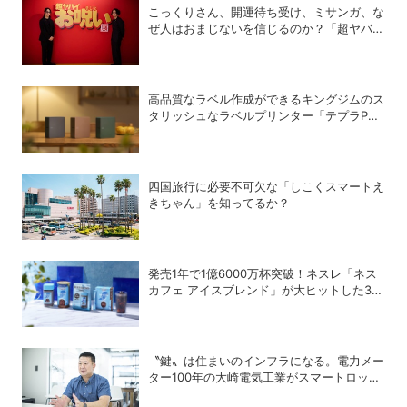
こっくりさん、開運待ち受け、ミサンガ、な
ぜ人はおまじないを信じるのか？「超ヤバイ
お呪い展」の監修者が語る心理の深層
高品質なラベル作成ができるキングジムのス
タリッシュなラベルプリンター「テプラPRO
“MARK” SR-MK2」
四国旅行に必要不可欠な「しこくスマートえ
きちゃん」を知ってるか？
発売1年で1億6000万杯突破！ネスレ「ネス
カフェ アイスブレンド」が大ヒットした3つ
の理由
〝鍵〟は住まいのインフラになる。電力メー
ター100年の大崎電気工業がスマートロック
「OPELO II」で目指すスマートシティと