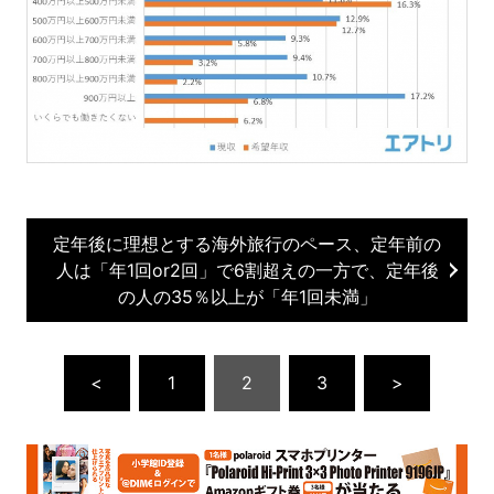
定年後に理想とする海外旅行のペース、定年前の
人は「年1回or2回」で6割超えの一方で、定年後
の人の35％以上が「年1回未満」
<
1
2
3
>