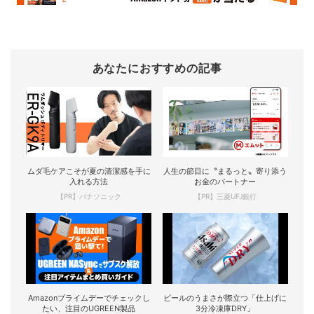
あなたにおすすめの記事
ムダ毛ケアこそが夏の清潔感を手に
人生の節目に〝まるっと〟寄り添う
入れる方法
お金のパートナー
【PR】パナソニック
【PR】三菱UFJ銀行
Amazonプライムデーでチェックし
ビールのうまさが際立つ「仕上げに
たい、注目のUGREEN製品
3分冷凍庫DRY」