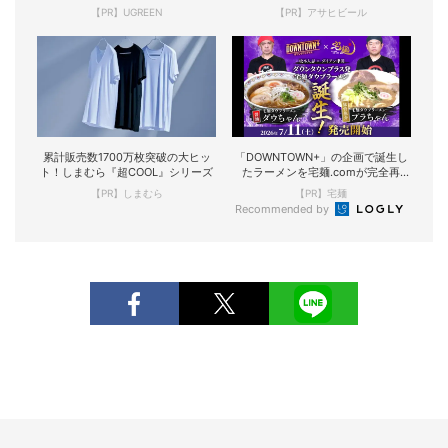
【PR】UGREEN
【PR】アサヒビール
累計販売数1700万枚突破の大ヒッ
「DOWNTOWN+」の企画で誕生し
ト！しまむら『超COOL』シリーズ
たラーメンを宅麺.comが完全再
現！
【PR】しまむら
【PR】宅麺
Recommended by