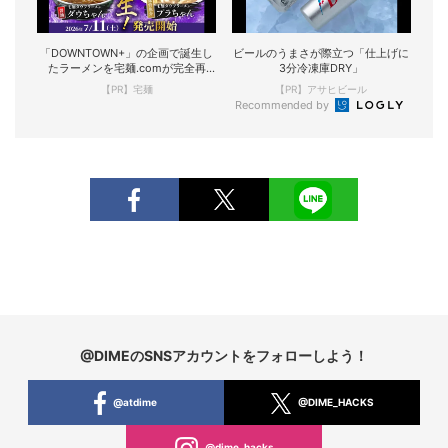
「DOWNTOWN+」の企画で誕生し
ビールのうまさが際立つ「仕上げに
たラーメンを宅麺.comが完全再
3分冷凍庫DRY」
現！
【PR】宅麺
【PR】アサヒビール
Recommended by
@DIMEのSNSアカウントをフォローしよう！
@atdime
@DIME_HACKS
@dime_hacks