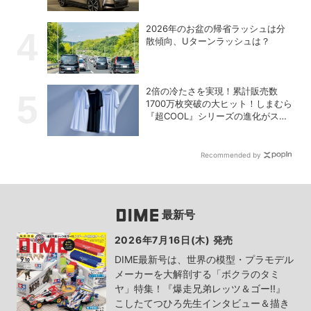
2026年のお盆の帰省ラッシュは分
散傾向、Uターンラッシュは？
2倍の冷たさを実現！累計販売数
1700万枚突破の大ヒット！しまむら
『超COOL』シリーズの進化がスゴ
い！【PR】
Recommended by
最新号
2026年7月16日(木) 発売
DIME最新号は、世界の模型・プラモデル
メーカーを大解剖する「ボクラのタミ
ヤ」特集！『爆走兄弟レッツ＆ゴー!!』
こしたてつひろ先生インタビュー＆描き