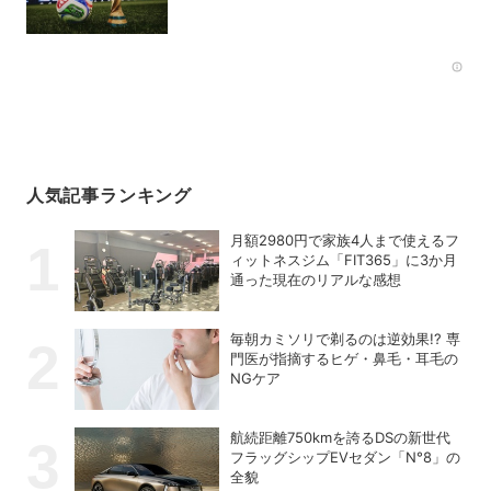
Rec
人気記事ランキング
月額2980円で家族4人まで使えるフ
ィットネスジム「FIT365」に3か月
通った現在のリアルな感想
毎朝カミソリで剃るのは逆効果!? 専
門医が指摘するヒゲ・鼻毛・耳毛の
NGケア
航続距離750kmを誇るDSの新世代
フラッグシップEVセダン「N°8」の
全貌