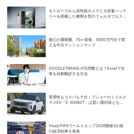
モトローラから高性能カメラと大容量バッテ
リーを搭載した横開き型のフォルダブルスマ
ホ「motorola razr fold」が登場
都心の通勤圏、70㎡前後、5000万円台で買
える中古マンションマップ
GOOGLETRANSLATE関数とは？Excelで文
章を自動翻訳する方法
実用性もコスパも十分！プジョーのミドルク
ラスEV「E-3008GT」は賢い選択肢となり
得るか
VisaがFIFAワールドカップ2026開催3か国
の経済効果を発表