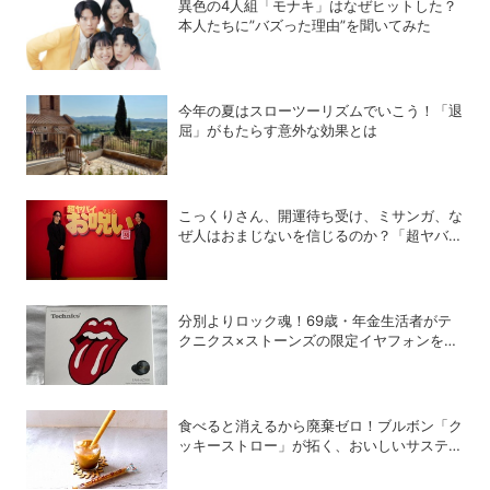
異色の4人組「モナキ」はなぜヒットした？
本人たちに”バズった理由”を聞いてみた
今年の夏はスローツーリズムでいこう！「退
屈」がもたらす意外な効果とは
こっくりさん、開運待ち受け、ミサンガ、な
ぜ人はおまじないを信じるのか？「超ヤバイ
お呪い展」の監修者が語る心理の深層
分別よりロック魂！69歳・年金生活者がテ
クニクス×ストーンズの限定イヤフォンを衝
動買いしてしまった理由
食べると消えるから廃棄ゼロ！ブルボン「ク
ッキーストロー」が拓く、おいしいサステナ
ビリティ