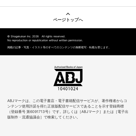
ページトップへ
© Shogakukan Inc. 2026 All rights reserved.
No reproduction or republication without written permission.
掲載の記事・写真・イラスト等のすべてのコンテンツの無断複写・転載を禁じます。
ABJマークは、この電子書店・電子書籍配信サービスが、著作権者からコ
ンテンツ使用許諾を得た正規版配信サービスであることを示す登録商標
（登録番号 第6091713号）です。詳しくは［ABJマーク］または［電子出
版制作・流通協議会］で検索してください。