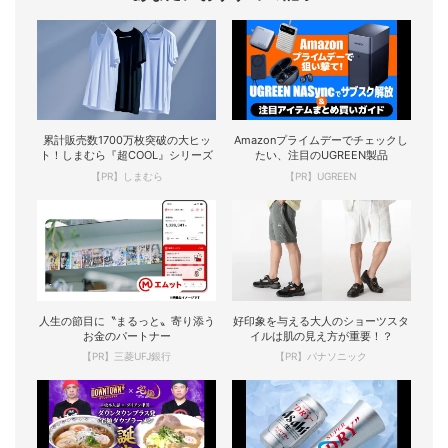
累計販売数1700万枚突破の大ヒッ
Amazonプライムデーでチェックし
ト！しまむら『超COOL』シリーズ
たい、注目のUGREEN製品
【PR】しまむら
【PR】UGREEN
人生の節目に〝まるっと〟寄り添う
好印象を与える大人のショーツスタ
お金のパートナー
イルは肌の見え方が重要！？
【PR】三菱UFJ銀行
【PR】パナソニック