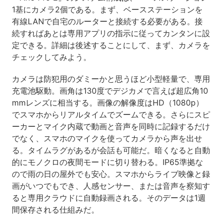
1基にカメラ2個である。まず、ベースステーションを
有線LANで自宅のルーターと接続する必要がある。接
続すればあとは専用アプリの指示に従ってカンタンに設
定できる。詳細は後述することにして、まず、カメラを
チェックしてみよう。
カメラは防犯用のダミーかと思うほど小型軽量で、専用
充電池駆動。画角は130度でデジカメで言えば超広角10
mmレンズに相当する。画像の解像度はHD（1080p）
でスマホからリアルタイムでズームできる。さらにスピ
ーカーとマイク内蔵で動画と音声を同時に記録するだけ
でなく、スマホのマイクを使ってカメラから声を出せ
る。タイムラグがあるが会話も可能だ。暗くなると自動
的にモノクロの夜間モードに切り替わる。IP65準拠な
ので雨の日の屋外でも安心。スマホからライブ映像と録
画がいつでもでき、人感センサー、または音声を察知す
ると専用クラウドに自動録画される。そのデータは1週
間保存される仕組みだ。