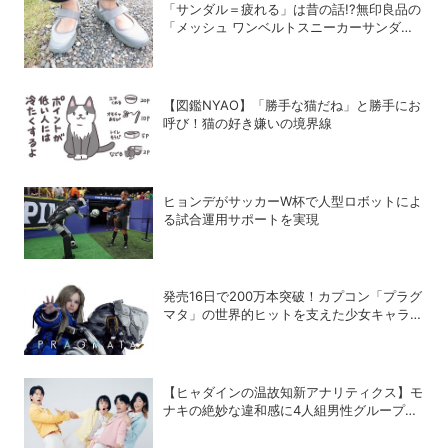
「サンダル＝疲れる」は昔の話!?無印良品の
「メッシュ ワンベルトスニーカーサンダ
ル」が快適すぎて手放せない！
【図鑑NYAO】「勝手な猫だね」と勝手にお
呼び！猫の好き嫌いの境界線
ヒョンデがサッカーW杯で人型ロボットによ
る試合運用サポートを実現
発売16日で200万本突破！カプコン「プラグ
マタ」の世界的ヒットを支えた少女キャラの
存在
【ヒャダインの温故知新アナリティクス】モ
ナキの絶妙な違和感に4人組男性グループの
歴史を振り返る