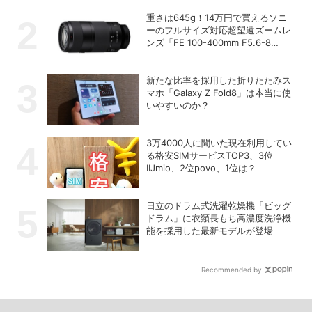
26日締切】
重さは645g！14万円で買えるソニ
ーのフルサイズ対応超望遠ズームレ
ンズ「FE 100-400mm F5.6-8
OSS」
新たな比率を採用した折りたたみス
マホ「Galaxy Z Fold8」は本当に使
いやすいのか？
3万4000人に聞いた現在利用してい
る格安SIMサービスTOP3、3位
IIJmio、2位povo、1位は？
日立のドラム式洗濯乾燥機「ビッグ
ドラム」に衣類長もち高濃度洗浄機
能を採用した最新モデルが登場
Recommended by