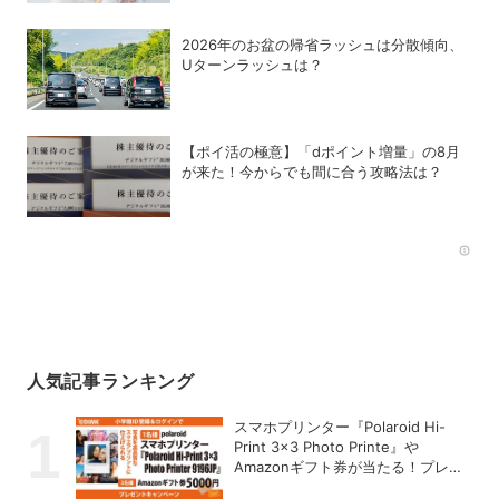
2026年のお盆の帰省ラッシュは分散傾向、
Uターンラッシュは？
【ポイ活の極意】「dポイント増量」の8月
が来た！今からでも間に合う攻略法は？
Rec
人気記事ランキング
スマホプリンター『Polaroid Hi-
Print 3×3 Photo Printe』や
Amazonギフト券が当たる！プレゼ
ントキャンペーンがスタート【8月