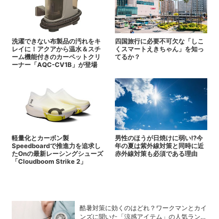
洗濯できない布製品の汚れをキ
四国旅行に必要不可欠な「しこ
レイに！アクアから温水＆スチ
くスマートえきちゃん」を知っ
ーム機能付きのカーペットクリ
てるか？
ーナー「AQC-CV1B」が登場
軽量化とカーボン製
男性のほうが日焼けに弱い!?今
Speedboardで推進力を追求し
年の夏は紫外線対策と同時に近
たOnの最新レーシングシューズ
赤外線対策も必須である理由
「Cloudboom Strike 2」
酷暑対策に効くのはどれ？ワークマンとカイ
ンズに聞いた「涼感アイテム」の人気ランキ