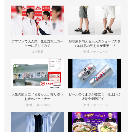
アマゾンで大人気！血圧対策はコー
好印象を与える大人のショーツスタ
ヒーに足してみて
イルは肌の見え方が重要！？
森永乳業
【PR】パナソニック
人生の節目に〝まるっと〟寄り添う
ビールのうまさが際立つ「仕上げに
お金のパートナー
3分冷凍庫DRY」
【PR】三菱UFJ銀行
【PR】アサヒビール