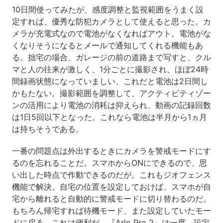
10日間使ってみたが、感度調整と監視範囲をうまく設
定すれば、優秀な防犯カメラとして使えると思った。カ
メラが充電式なので電池がなくなればアウト。電池がな
くなりそうになるとメールで通知してくれる機能もあ
る。拙宅の場合、ガレージの前の道路まで写すと、クル
マと人の往来が激しく、1分ごとに撮影され、ほぼ24時
間録画状態になっていましい、これだと電池は2日間し
かもたない。撮影範囲を調整して、アクティビティゾー
ンの活用により電池の消耗は抑えられ、動画の記録回数
は1日5回以下となった。これなら電池は半月から1ヵ月
は持ちそうである。
一番の問題点は外出するときにカメラを警戒モードにす
るのを忘れることだ。スマホからONにできるので、思
い出した時点で作動できるのだが。これもジオフェンス
機能で解決。自宅の位置を設定しておけば、スマホが自
宅から離れると自動的に警戒モードに切り替わるのだ。
もちろん帰宅すれば待機モード、また設定していたモー
ドに戻る。これは便利だ。『Arlo Pro 2』は一度、設定