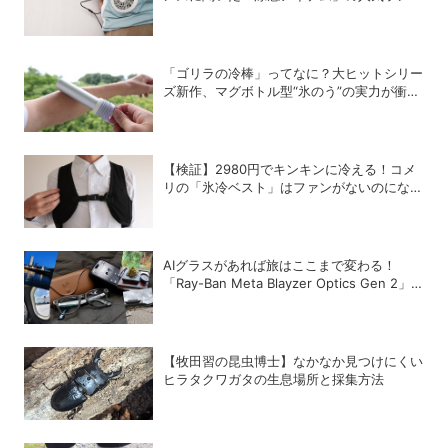
ング
「ゴリラの冷棒」ってなに？大ヒットシリー
ズ新作、マグボトル型“氷のう”の実力が衝撃
的だった
【検証】2980円でキンキンに冷える！コメ
リの「氷冷ベスト」はファンがないのになぜ
涼しくなるのか？
AIグラスがあれば旅はここまで変わる！
「Ray-Ban Meta Blayzer Optics Gen 2」
を韓国でレビュー
【牧田習の昆虫博士】なかなか見つけにくい
ヒラタクワガタの生息場所と採集方法