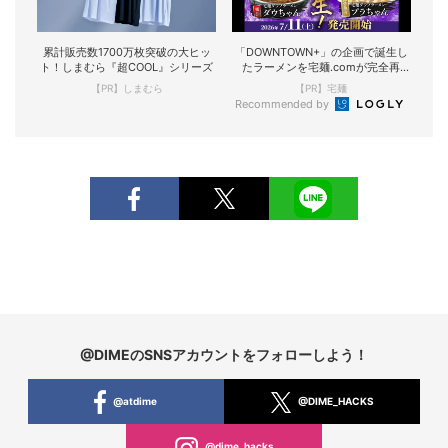
累計販売数1700万枚突破の大ヒッ
「DOWNTOWN+」の企画で誕生し
ト！しまむら『超COOL』シリーズ
たラーメンを宅麺.comが完全再
現！
【PR】しまむら
【PR】宅麺
Recommended by
@DIMEのSNSアカウントをフォローしよう！
@atdime
@DIME_HACKS
@dime_hacks