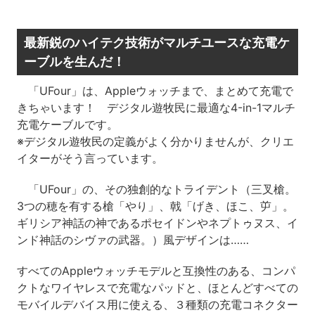
最新鋭のハイテク技術がマルチユースな充電ケ
ーブルを生んだ！
「UFour」は、Appleウォッチまで、まとめて充電で
きちゃいます！ デジタル遊牧民に最適な4-in-1マルチ
充電ケーブルです。
※デジタル遊牧民の定義がよく分かりませんが、クリエ
イターがそう言っています。
「UFour」の、その独創的なトライデント（三叉槍。
3つの穂を有する槍「やり」、戟「げき、ほこ、屰」。
ギリシア神話の神であるポセイドンやネプトゥヌス、イ
ンド神話のシヴァの武器。）風デザインは……
すべてのAppleウォッチモデルと互換性のある、コンパ
クトなワイヤレスで充電なパッドと、ほとんどすべての
モバイルデバイス用に使える、３種類の充電コネクター