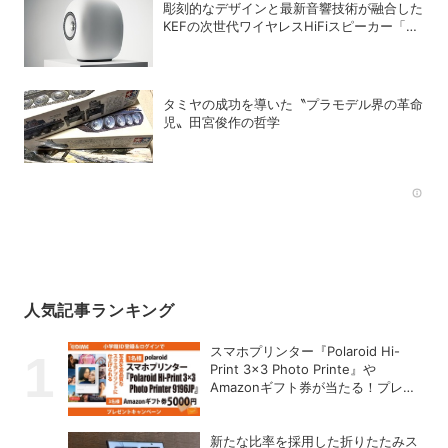
彫刻的なデザインと最新音響技術が融合した
KEFの次世代ワイヤレスHiFiスピーカー「LS
LUXE」
タミヤの成功を導いた〝プラモデル界の革命
児〟田宮俊作の哲学
Rec
人気記事ランキング
スマホプリンター『Polaroid Hi-
Print 3×3 Photo Printe』や
Amazonギフト券が当たる！プレゼ
ントキャンペーンがスタート【8月
26日締切】
新たな比率を採用した折りたたみス