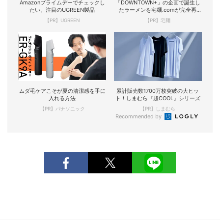
Amazonプライムデーでチェックし
「DOWNTOWN+」の企画で誕生し
たい、注目のUGREEN製品
たラーメンを宅麺.comが完全再
現！
【PR】UGREEN
【PR】宅麺
ムダ毛ケアこそが夏の清潔感を手に
累計販売数1700万枚突破の大ヒッ
入れる方法
ト！しまむら『超COOL』シリーズ
【PR】パナソニック
【PR】しまむら
Recommended by