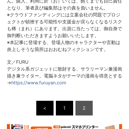
ん。購入、利用に於（お）いては、飽くまでも自己責任
となり、筆者及び編集部はその責を負いません。
※クラウドファンディングには立案会社の問題でプロジ
ェクトが頓挫する可能性や支援金が戻らなくなるリスク
も稀（まれ）にあります。出資に当たっては、御自身で
御判断いただきますようお願いいたします。
※本記事に登場する、登場人物のキャラクターや言動は
炎上しそうな箇所はおおむねフィクションです。
文／FURU
デジタル系ガジェットに散財する、サラリーマン兼漫画
描き兼ライター。電脳ネタがテーマの漫画を得意とする
→
https://www.furuyan.com
<
1
2