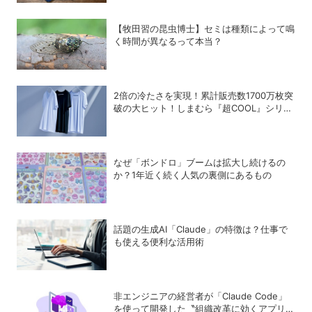
【牧田習の昆虫博士】セミは種類によって鳴
く時間が異なるって本当？
2倍の冷たさを実現！累計販売数1700万枚突
破の大ヒット！しまむら『超COOL』シリー
ズの進化がスゴい！【PR】
なぜ「ボンドロ」ブームは拡大し続けるの
か？1年近く続く人気の裏側にあるもの
話題の生成AI「Claude」の特徴は？仕事で
も使える便利な活用術
非エンジニアの経営者が「Claude Code」
を使って開発した〝組織改革に効くアプリ〟