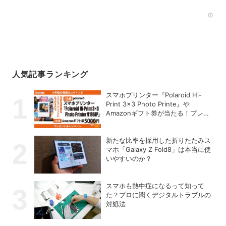
Rec
人気記事ランキング
スマホプリンター『Polaroid Hi-
Print 3×3 Photo Printe』や
Amazonギフト券が当たる！プレゼ
ントキャンペーンがスタート【8月
26日締切】
新たな比率を採用した折りたたみス
マホ「Galaxy Z Fold8」は本当に使
いやすいのか？
スマホも熱中症になるって知って
た？プロに聞くデジタルトラブルの
対処法