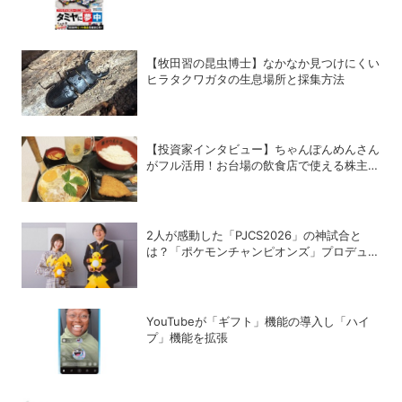
ー!!」のスチールギアケース付き！
【牧田習の昆虫博士】なかなか見つけにくい
ヒラタクワガタの生息場所と採集方法
【投資家インタビュー】ちゃんぽんめんさん
がフル活用！お台場の飲食店で使える株主優
待銘柄まとめ
2人が感動した「PJCS2026」の神試合と
は？「ポケモンチャンピオンズ」プロデュー
サー・星野正昭と女流棋士・香川愛生の特別
対談が実現！
YouTubeが「ギフト」機能の導入し「ハイ
プ」機能を拡張