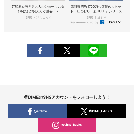
好印象を与える大人のショーツスタ
累計販売数1700万枚突破の大ヒッ
イルは肌の見え方が重要！？
ト！しまむら『超COOL』シリーズ
【PR】パナソニック
【PR】しまむら
Recommended by
@DIMEのSNSアカウントをフォローしよう！
@atdime
@DIME_HACKS
@dime_hacks