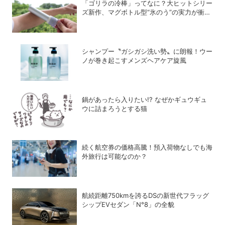
「ゴリラの冷棒」ってなに？大ヒットシリー
ズ新作、マグボトル型“氷のう”の実力が衝撃
的だった
シャンプー〝ガシガシ洗い勢〟に朗報！ウー
ノが巻き起こすメンズヘアケア旋風
鍋があったら入りたい!? なぜかギュウギュ
ウに詰まろうとする猫
続く航空券の価格高騰！預入荷物なしでも海
外旅行は可能なのか？
航続距離750kmを誇るDSの新世代フラッグ
シップEVセダン「N°8」の全貌