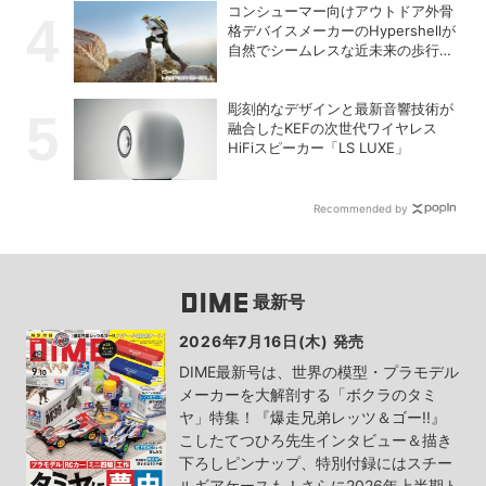
コンシューマー向けアウトドア外骨
格デバイスメーカーのHypershellが
自然でシームレスな近未来の歩行体
験を実現する新製品を発売
彫刻的なデザインと最新音響技術が
融合したKEFの次世代ワイヤレス
HiFiスピーカー「LS LUXE」
Recommended by
最新号
2026年7月16日(木) 発売
DIME最新号は、世界の模型・プラモデル
メーカーを大解剖する「ボクラのタミ
ヤ」特集！『爆走兄弟レッツ＆ゴー!!』
こしたてつひろ先生インタビュー＆描き
下ろしピンナップ、特別付録にはスチー
ルギアケースも！さらに2026年上半期ト