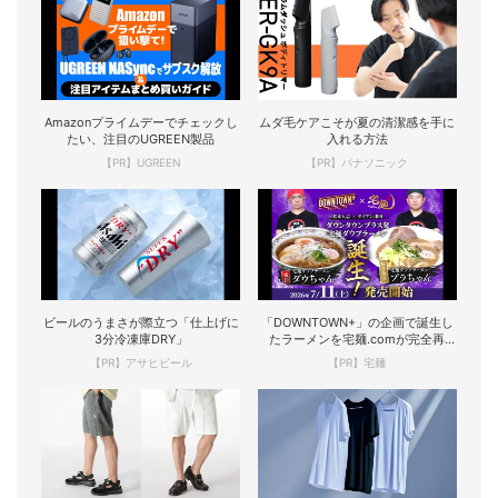
Amazonプライムデーでチェックし
ムダ毛ケアこそが夏の清潔感を手に
たい、注目のUGREEN製品
入れる方法
【PR】UGREEN
【PR】パナソニック
ビールのうまさが際立つ「仕上げに
「DOWNTOWN+」の企画で誕生し
3分冷凍庫DRY」
たラーメンを宅麺.comが完全再
現！
【PR】アサヒビール
【PR】宅麺