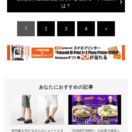
は？
1
2
3
4
>
あなたにおすすめの記事
好印象を与える大人のショーツスタ
「DOWNTOWN+」の企画で誕生し