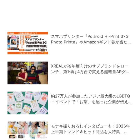
スマホプリンター『Polaroid Hi-Print 3×3
Photo Printe』やAmazonギフト券が当た
る！プレゼントキャンペーンがスタート【8
月26日締切】
XREALが若年層向けのサブブランドをロー
ンチ、第1弾は4万台で買える超軽量ARグラ
ス「xbx a01＋」
約27万人が参加したアジア最大級のLGBTQ
＋イベントで「お茶」を配った企業が伝えた
かったこととは
モナキ撮りおろしインタビューも！2026年
上半期トレンド＆ヒット商品を大特集、
DIME最新号は7/15発売！