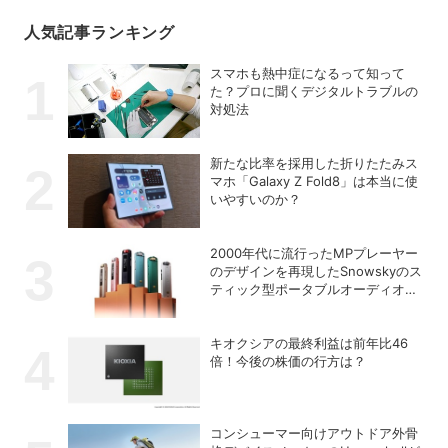
人気記事ランキング
スマホも熱中症になるって知って
た？プロに聞くデジタルトラブルの
対処法
新たな比率を採用した折りたたみス
マホ「Galaxy Z Fold8」は本当に使
いやすいのか？
2000年代に流行ったMPプレーヤー
のデザインを再現したSnowskyのス
ティック型ポータブルオーディオプ
レーヤー「ECHO NANO」
キオクシアの最終利益は前年比46
倍！今後の株価の行方は？
コンシューマー向けアウトドア外骨