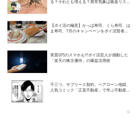
る？それとも増える？異常気象は吸血リスク
をどう変えるのか
【ポイ活の極意】かっぱ寿司、くら寿司、は
ま寿司、7月のキャンペーンをポイ活賢者は
こう攻略する！
実質0円のスマホも!?ポイ活芸人が感動した
「楽天の株主優待」の爆益活用術
千三つ、サブリース契約、ペアローン地獄、
人気コミック「正直不動産」で学ぶ不動産の
裏常識
Rec