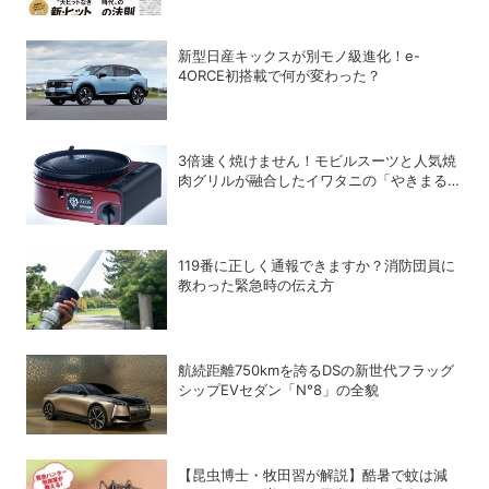
新型日産キックスが別モノ級進化！e-
4ORCE初搭載で何が変わった？
3倍速く焼けません！モビルスーツと人気焼
肉グリルが融合したイワタニの「やきまる
シャア専用ザクⅡモデル」
119番に正しく通報できますか？消防団員に
教わった緊急時の伝え方
航続距離750kmを誇るDSの新世代フラッグ
シップEVセダン「N°8」の全貌
【昆虫博士・牧田習が解説】酷暑で蚊は減