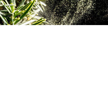
Loaded
:
5.45%
/
Unmute