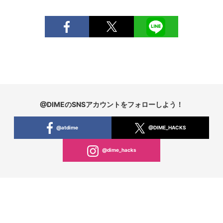
@DIMEのSNSアカウントをフォローしよう！
@atdime
@DIME_HACKS
@dime_hacks