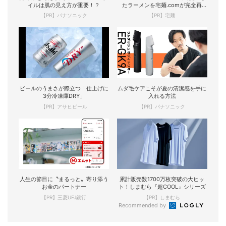
イルは肌の見え方が重要！？
たラーメンを宅麺.comが完全再
現！
【PR】パナソニック
【PR】宅麺
ビールのうまさが際立つ「仕上げに
ムダ毛ケアこそが夏の清潔感を手に
3分冷凍庫DRY」
入れる方法
【PR】アサヒビール
【PR】パナソニック
人生の節目に〝まるっと〟寄り添う
累計販売数1700万枚突破の大ヒッ
お金のパートナー
ト！しまむら『超COOL』シリーズ
【PR】三菱UFJ銀行
【PR】しまむら
Recommended by