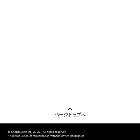
ページトップへ
© Shogakukan Inc. 2026 All rights reserved.
No reproduction or republication without written permission.