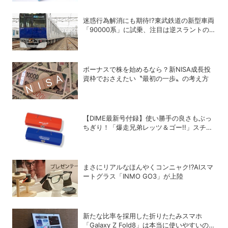
迷惑行為解消にも期待!?東武鉄道の新型車両
「90000系」に試乗、注目は逆スラントの
デザイン！
ボーナスで株を始めるなら？新NISA成長投
資枠でおさえたい〝最初の一歩〟の考え方
【DIME最新号付録】使い勝手の良さもぶっ
ちぎり！「爆走兄弟レッツ＆ゴー!!」スチー
ルGEARケースを徹底解剖
まさにリアルなほんやくコンニャク!?AIスマ
ートグラス「INMO GO3」が上陸
新たな比率を採用した折りたたみスマホ
「Galaxy Z Fold8」は本当に使いやすいの