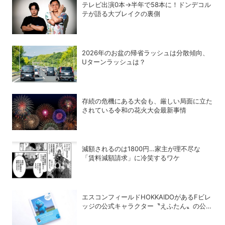
テレビ出演0本→半年で58本に！ドンデコル
テが語る大ブレイクの裏側
2026年のお盆の帰省ラッシュは分散傾向、
Uターンラッシュは？
存続の危機にある大会も、厳しい局面に立た
されている令和の花火大会最新事情
減額されるのは1800円…家主が理不尽な
「賃料減額請求」に冷笑するワケ
エスコンフィールドHOKKAIDOがあるFビレ
ッジの公式キャラクター〝えふたん〟の公式
写真集「えふたんBOOK」が人気