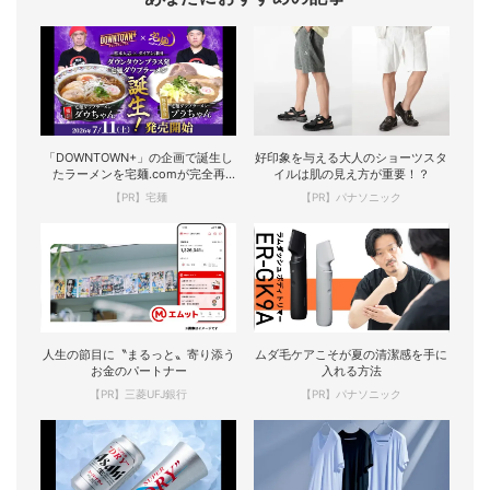
「DOWNTOWN+」の企画で誕生し
好印象を与える大人のショーツスタ
たラーメンを宅麺.comが完全再
イルは肌の見え方が重要！？
現！
【PR】宅麺
【PR】パナソニック
人生の節目に〝まるっと〟寄り添う
ムダ毛ケアこそが夏の清潔感を手に
お金のパートナー
入れる方法
【PR】三菱UFJ銀行
【PR】パナソニック