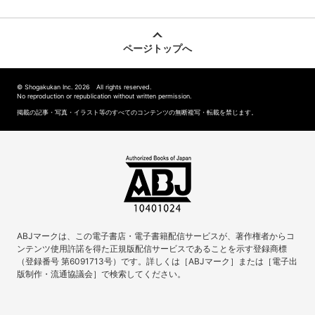
ページトップへ
© Shogakukan Inc. 2026 All rights reserved.
No reproduction or republication without written permission.
掲載の記事・写真・イラスト等のすべてのコンテンツの無断複写・転載を禁じます。
ABJマークは、この電子書店・電子書籍配信サービスが、著作権者からコ
ンテンツ使用許諾を得た正規版配信サービスであることを示す登録商標
（登録番号 第6091713号）です。詳しくは［ABJマーク］または［電子出
版制作・流通協議会］で検索してください。