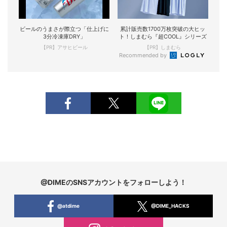
ビールのうまさが際立つ「仕上げに
累計販売数1700万枚突破の大ヒッ
3分冷凍庫DRY」
ト！しまむら『超COOL』シリーズ
【PR】アサヒビール
【PR】しまむら
Recommended by
@DIMEのSNSアカウントをフォローしよう！
@atdime
@DIME_HACKS