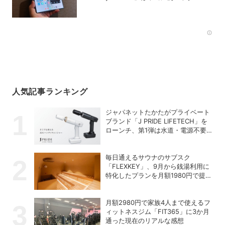
か？
Rec
人気記事ランキング
ジャパネットたかたがプライベート
ブランド「J PRIDE LIFETECH」を
ローンチ、第1弾は水道・電源不要
の充電式高圧洗浄機
毎日通えるサウナのサブスク
「FLEXKEY」、9月から銭湯利用に
特化したプランを月額1980円で提供
開始
月額2980円で家族4人まで使えるフ
ィットネスジム「FIT365」に3か月
通った現在のリアルな感想