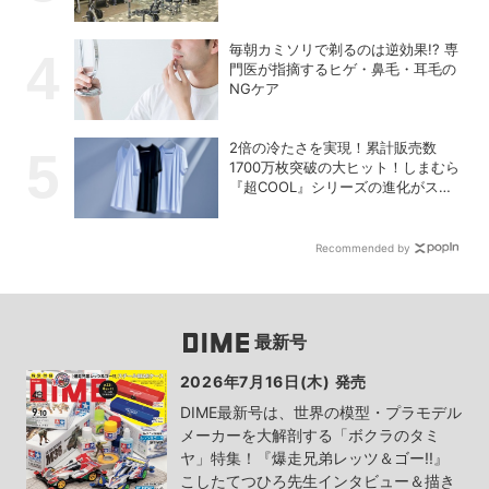
毎朝カミソリで剃るのは逆効果!? 専
門医が指摘するヒゲ・鼻毛・耳毛の
NGケア
2倍の冷たさを実現！累計販売数
1700万枚突破の大ヒット！しまむら
『超COOL』シリーズの進化がスゴ
い！【PR】
Recommended by
最新号
2026年7月16日(木) 発売
DIME最新号は、世界の模型・プラモデル
メーカーを大解剖する「ボクラのタミ
ヤ」特集！『爆走兄弟レッツ＆ゴー!!』
こしたてつひろ先生インタビュー＆描き