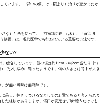
像しています。「背中の傷」は（額より）治りが悪かったか
小さな針と糸を使って、「前額部切創」は6針、「背部切
洗う処置」は、現代医学でも行われている重要な方法です。
少ない?
」縫合しています。額の傷は約11cm（約2cm当たり1針）
り1針）で少し緩めに縫ったようです。傷の大きさは背中が大き
酔」が無い当時は無麻酔です。
上に乗る、押さえつけるなどしての処置であると考えられま
合した経験がありますが、傷口が安定せず1針縫うだけでも