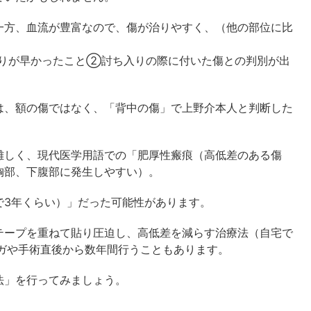
一方、血流が豊富なので、傷が治りやすく、（他の部位に比
りが早かったこと②討ち入りの際に付いた傷との判別が出
は、額の傷ではなく、「背中の傷」で上野介本人と判断した
難しく、現代医学用語での「肥厚性瘢痕（高低差のある傷
胸部、下腹部に発生しやすい）。
で3年くらい）」だった可能性があります。
テープを重ねて貼り圧迫し、高低差を減らす治療法（自宅で
ガや手術直後から数年間行うこともあります。
法」を行ってみましょう。