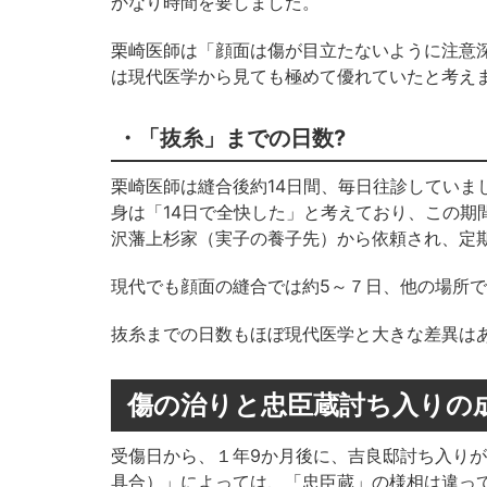
かなり時間を要しました。
栗崎医師は「顔面は傷が目立たないように注意
は現代医学から見ても極めて優れていたと考え
・「抜糸」までの日数?
栗崎医師は縫合後約14日間、毎日往診していま
身は「14日で全快した」と考えており、この期
沢藩上杉家（実子の養子先）から依頼され、定
現代でも顔面の縫合では約5～７日、他の場所で
抜糸までの日数もほぼ現代医学と大きな差異は
傷の治りと忠臣蔵討ち入りの
受傷日から、１年9か月後に、吉良邸討ち入り
具合）」によっては、「忠臣蔵」の様相は違っ