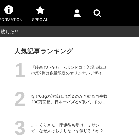
FORMATION
SPECIAL
敗した!?
人気記事ランキング
「映画ちいかわ」×ボンドロ！入場者特典
の第2弾は数量限定のオリジナルデザイン
のボンドロに
なぜ0.1gの誤算はバズるのか？動画再生数
200万回超、日本一バズるV系バンドの打
算的戦略
こっくりさん、開運待ち受け、ミサン
ガ、なぜ人はおまじないを信じるのか？
「超ヤバイお呪い展」の監修者が語る心