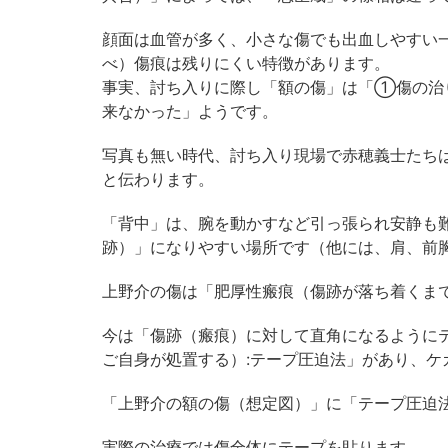
顔面は血管が多く、小さな傷でも出血しやすい
べ）傷痕は残りにくい特徴があります。
事実、討ち入りに際し「額の傷」は「①傷の治
来なかった」ようです。
写真も無い時代、討ち入り現場で赤穂義士たち
と伝わります。
「背中」は、腕を動かすなど引っ張られ安静も
跡）」になりやすい場所です（他には、肩、前
上野介の傷は「肥厚性瘢痕（傷跡が落ち着くま
今は「傷跡（瘢痕）に対して直角になるように
ご自身が処置する）:テープ圧迫法」があり、ケ
「上野介の額の傷（想定図）」に「テープ圧迫
実際の治療では傷全体にテープを貼ります。