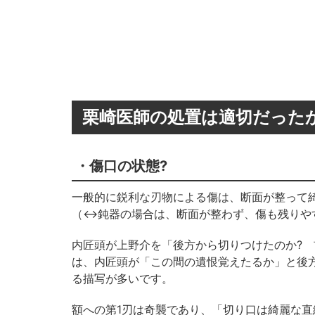
栗崎医師の処置は適切だった
・傷口の状態?
一般的に鋭利な刃物による傷は、断面が整って
（↔鈍器の場合は、断面が整わず、傷も残りや
内匠頭が上野介を「後方から切りつけたのか? 
は、内匠頭が「この間の遺恨覚えたるか」と後
る描写が多いです。
額への第1刃は奇襲であり、「切り口は綺麗な