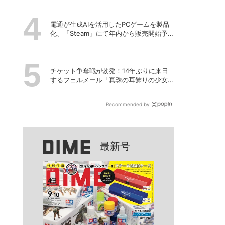
理の深層
電通が生成AIを活用したPCゲームを製品
化、「Steam」にて年内から販売開始予
定
チケット争奪戦が勃発！14年ぶりに来日
するフェルメール「真珠の耳飾りの少女
展」の魔力
Recommended by
最新号