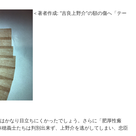
＜著者作成: “吉良上野介”の額の傷へ「テー
傷はかなり目立ちにくかったでしょう。さらに「肥厚性瘢
赤穂義士たちは判別出来ず、上野介を逃がしてしまい、忠臣
。