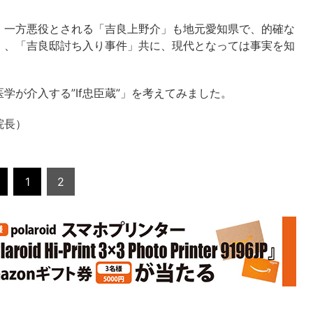
。一方悪役とされる「吉良上野介」も地元愛知県で、的確な
」、「吉良邸討ち入り事件」共に、現代となっては事実を知
学が介入する”If忠臣蔵”」を考えてみました。
院長）
1
2