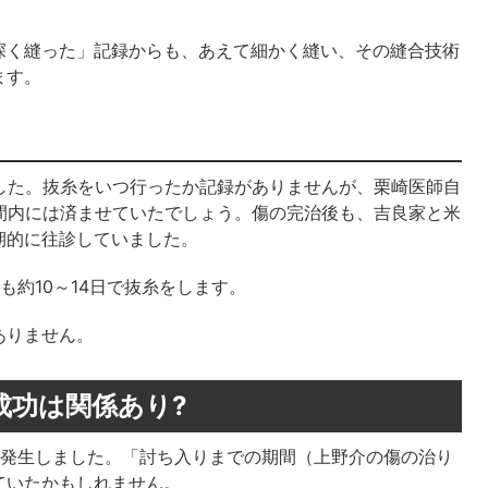
深く縫った」記録からも、あえて細かく縫い、その縫合技術
ます。
した。抜糸をいつ行ったか記録がありませんが、栗崎医師自
間内には済ませていたでしょう。傷の完治後も、吉良家と米
期的に往診していました。
も約10～14日で抜糸をします。
ありません。
成功は関係あり?
が発生しました。「討ち入りまでの期間（上野介の傷の治り
ていたかもしれません。