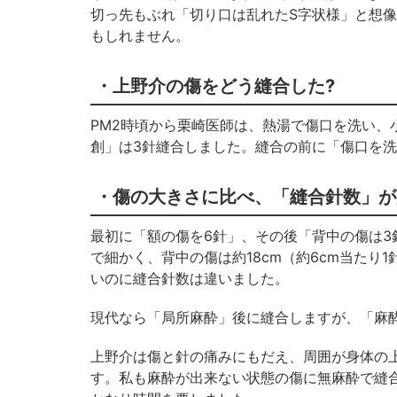
切っ先もぶれ「切り口は乱れたS字状様」と想
もしれません。
・上野介の傷をどう縫合した?
PM2時頃から栗崎医師は、熱湯で傷口を洗い、
創」は3針縫合しました。縫合の前に「傷口を
・傷の大きさに比べ、「縫合針数」が
最初に「額の傷を6針」、その後「背中の傷は3針
で細かく、背中の傷は約18cm（約6cm当た
いのに縫合針数は違いました。
現代なら「局所麻酔」後に縫合しますが、「麻
上野介は傷と針の痛みにもだえ、周囲が身体の
す。私も麻酔が出来ない状態の傷に無麻酔で縫