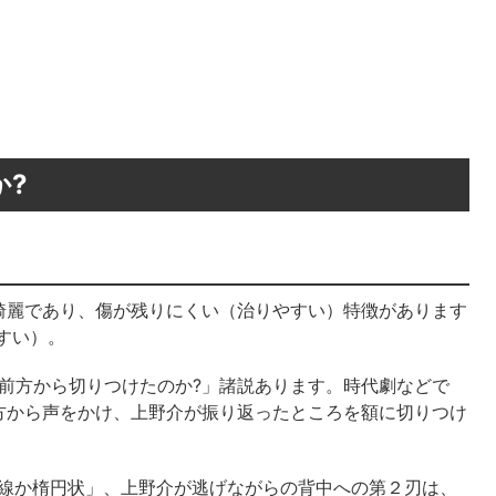
か?
綺麗であり、傷が残りにくい（治りやすい）特徴があります
すい）。
前方から切りつけたのか?」諸説あります。時代劇などで
方から声をかけ、上野介が振り返ったところを額に切りつけ
直線か楕円状」、上野介が逃げながらの背中への第２刃は、