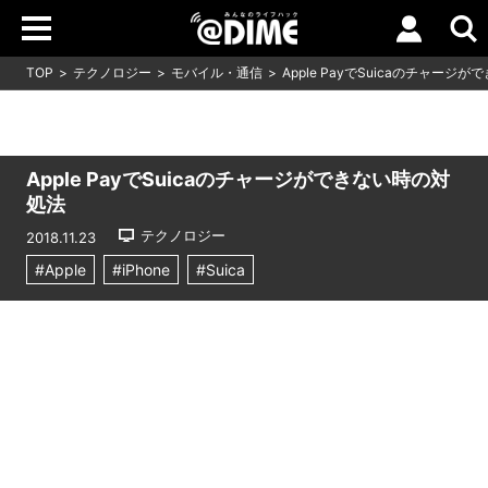
TOP
テクノロジー
モバイル・通信
Apple PayでSuicaのチャージ
Apple PayでSuicaのチャージができない時の対
処法
テクノロジー
2018.11.23
#Apple
#iPhone
#Suica
Loaded
:
5.91%
/
Unmute