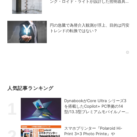
ンク・ロイド・ライトが設計した照明器具の
復刻シリーズ「TALIESIN」
円の急騰で為替介入観測が浮上、目的は円安
トレンドの転換ではない？
Rec
人気記事ランキング
DynabookがCore Ultra シリーズ3
を搭載したCopilot+ PC準拠の14
型/13.3型プレミアムモバイルノート
を発売
スマホプリンター『Polaroid Hi-
Print 3×3 Photo Printe』や