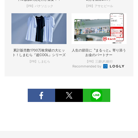
【PR】パナソニック
【PR】アサヒビール
累計販売数1700万枚突破の大ヒッ
人生の節目に〝まるっと〟寄り添う
ト！しまむら『超COOL』シリーズ
お金のパートナー
【PR】しまむら
【PR】三菱UFJ銀行
Recommended by