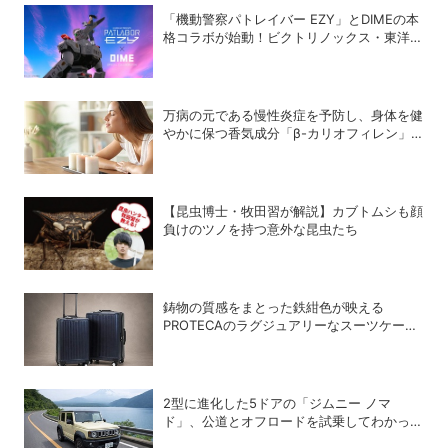
「機動警察パトレイバー EZY」とDIMEの本
格コラボが始動！ビクトリノックス・東洋ス
チール・WILDTHINGS・空調服®との限定ア
イテムついに公開
万病の元である慢性炎症を予防し、身体を健
やかに保つ香気成分「β-カリオフィレン」
とは？
【昆虫博士・牧田習が解説】カブトムシも顔
負けのツノを持つ意外な昆虫たち
鋳物の質感をまとった鉄紺色が映える
PROTECAのラグジュアリーなスーツケース
「INRYU LTD2」
2型に進化した5ドアの「ジムニー ノマ
ド」、公道とオフロードを試乗してわかった
アップデートの全貌